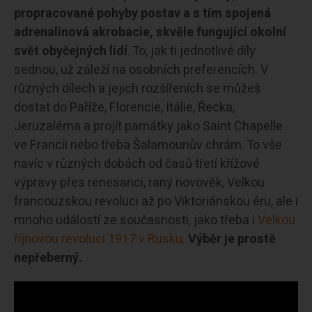
propracované pohyby postav a s tím spojená
adrenalinová akrobacie, skvěle fungující okolní
svět obyčejných lidí
. To, jak ti jednotlivé díly
sednou, už záleží na osobních preferencích. V
různých dílech a jejich rozšířeních se můžeš
dostat do Paříže, Florencie, Itálie, Řecka,
Jeruzaléma a projít památky jako Saint Chapelle
ve Francii nebo třeba Šalamounův chrám. To vše
navíc v různých dobách od časů třetí křížové
výpravy přes renesanci, raný novověk, Velkou
francouzskou revoluci až po Viktoriánskou éru, ale i
mnoho událostí ze současnosti, jako třeba i
Velkou
říjnovou revoluci 1917 v Rusku
.
Výběr je prostě
nepřeberný.