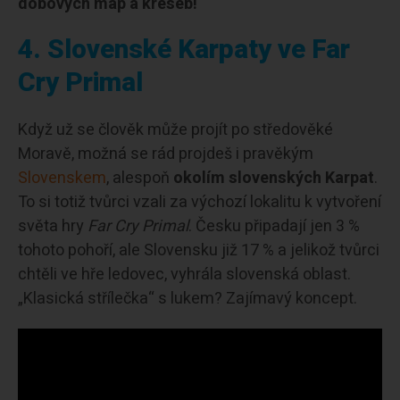
dobových map a kreseb!
4. Slovenské Karpaty ve Far
Cry Primal
Když už se člověk může projít po středověké
Moravě, možná se rád projdeš i pravěkým
Slovenskem
, alespoň
okolím slovenských Karpat
.
To si totiž tvůrci vzali za výchozí lokalitu k vytvoření
světa hry
Far Cry Primal
. Česku připadají jen 3 %
tohoto pohoří, ale Slovensku již 17 % a jelikož tvůrci
chtěli ve hře ledovec, vyhrála slovenská oblast.
„Klasická střílečka“ s lukem? Zajímavý koncept.