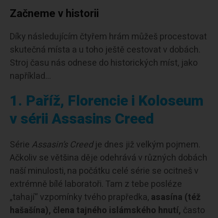
Začneme v historii
Díky následujícím čtyřem hrám můžeš procestovat
skutečná místa a u toho ještě cestovat v dobách.
Stroj času nás odnese do historických míst, jako
například…
1. Paříž, Florencie i Koloseum
v sérii Assasins Creed
Série
Assasin’s Creed
je dnes již velkým pojmem.
Ačkoliv se většina děje odehrává v různých dobách
naší minulosti, na počátku celé série se ocitneš v
extrémně bílé laboratoři. Tam z tebe posléze
„tahají“ vzpomínky tvého prapředka,
asasína (též
hašašína), člena tajného islámského hnutí,
často