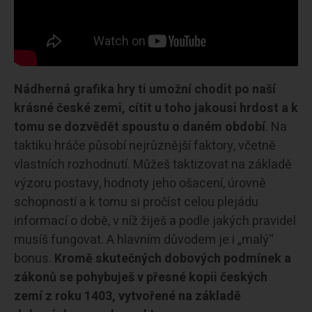
Nádherná grafika hry ti umožní chodit po naší
krásné české zemi, cítit u toho jakousi hrdost a k
tomu se dozvědět spoustu o daném období
. Na
taktiku hráče působí nejrůznější faktory, včetně
vlastních rozhodnutí. Můžeš taktizovat na základě
výzoru postavy, hodnoty jeho ošacení, úrovně
schopností a k tomu si pročíst celou plejádu
informací o době, v níž žiješ a podle jakých pravidel
musíš fungovat. A hlavním důvodem je i „malý“
bonus.
Kromě skutečných dobových podmínek a
zákonů se pohybuješ v přesné kopii českých
zemí z roku 1403, vytvořené na základě