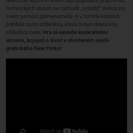
okamžitě těžit kriminální část populace, pracovníci
technických služeb se rozhodli „vyčistit“ město po
svém pomocí plamenometů. A v tomhle kolotoči
pobíháš touto střílečkou, která ovšem klasickou
střílečkou není.
Hra tě nevede konkrétními
ulicemi, bojuješ o život v otevřeném světě
grafického New Yorku!