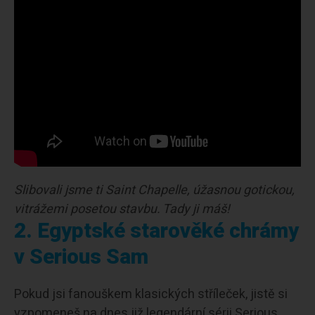
Slibovali jsme ti Saint Chapelle, úžasnou gotickou,
vitrážemi posetou stavbu. Tady ji máš!
2. Egyptské starověké chrámy
v Serious Sam
Pokud jsi fanouškem klasických stříleček, jistě si
vzpomeneš na dnes již legendární sérii Serious