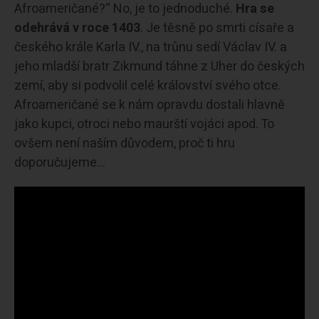
Afroameričané?“ No, je to jednoduché.
Hra se
odehrává v roce 1403
. Je těsně po smrti císaře a
českého krále Karla IV., na trůnu sedí Václav IV. a
jeho mladší bratr Zikmund táhne z Uher do českých
zemí, aby si podvolil celé království svého otce.
Afroameričané se k nám opravdu dostali hlavně
jako kupci, otroci nebo maurští vojáci apod. To
ovšem není naším důvodem, proč ti hru
doporučujeme…