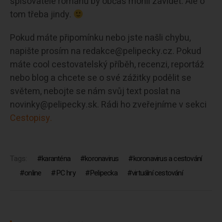
spisovatelé románů by občas mohli závidět. Ale o
tom třeba jindy.
Pokud máte připomínku nebo jste našli chybu,
napište prosím na redakce@pelipecky.cz. Pokud
máte cool cestovatelský příběh, recenzi, reportáž
nebo blog a chcete se o své zážitky podělit se
světem, nebojte se nám svůj text poslat na
novinky@pelipecky.sk. Rádi ho zveřejníme v sekci
Cestopisy.
Tags:
karanténa
koronavirus
koronavirus a cestování
online
PC hry
Pelipecka
virtuální cestování