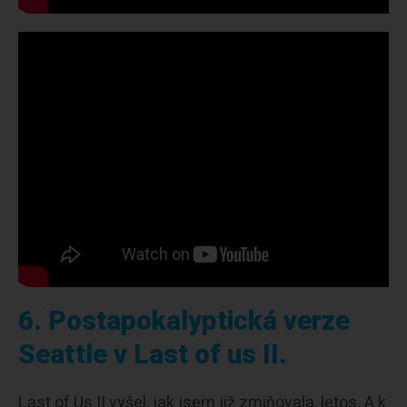
6. Postapokalyptická verze
Seattle v Last of us II.
Last of Us II vyšel, jak jsem již zmiňovala, letos. A k