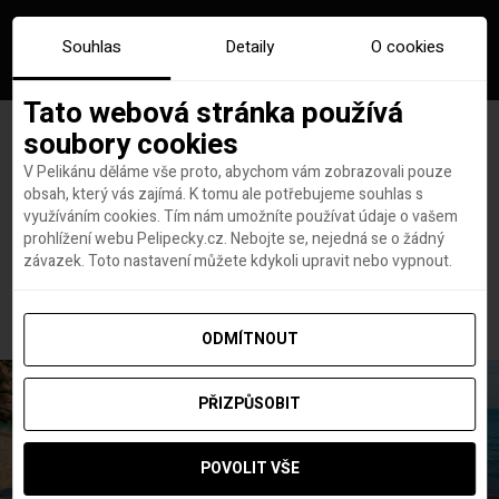
Souhlas
Detaily
O cookies
Tato webová stránka používá
soubory cookies
V Pelikánu děláme vše proto, abychom vám zobrazovali pouze
obsah, který vás zajímá. K tomu ale potřebujeme souhlas s
Hlavní stránka
Cestopisy
využíváním cookies. Tím nám umožníte používat údaje o vašem
10 skutečných míst, která procestuješ v PC hrách
prohlížení webu Pelipecky.cz. Nebojte se, nejedná se o žádný
10 skutečných míst, která
závazek. Toto nastavení můžete kdykoli upravit nebo vypnout.
procestuješ v PC hrách
ODMÍTNOUT
PŘIZPŮSOBIT
POVOLIT VŠE