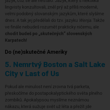
jazyk, což se ale nestalo. Jazyk, který s několika
lingvisty konzultovali, zněl prý až příliš moderně,
velmi podobný slovanským jazykům, které slyšíme
dnes. A tak jej předělali do tzv. jazyku
Wenja
. Takže
ve finále nebudeš rozumět prakticky ničemu, ale
chodit budeš po „skutečných“ slovenských
Karpatech!
Do (ne)skutečné Ameriky
5. Nemrtvý Boston a Salt Lake
City v Last of Us
Pokud ale minulost není zrovna tvá parketa,
přeskočíme do postapokalyptického světa plného
zombíků. Apokalypsou myslíme neznámou
nákazu, která sužuje svět už léta a přežít jde