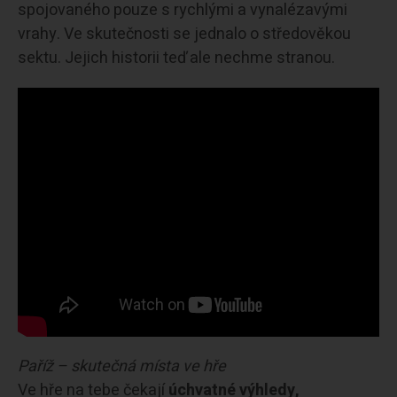
spojovaného pouze s rychlými a vynalézavými
vrahy. Ve skutečnosti se jednalo o středověkou
sektu. Jejich historii teď ale nechme stranou.
Paříž – skutečná místa ve hře
Ve hře na tebe čekají
úchvatné výhledy,