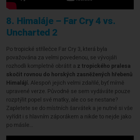
8. Himaláje – Far Cry 4 vs.
Uncharted 2
Po tropické střílečce Far Cry 3, která byla
považována za velmi povedenou, se vývojáři
rozhodli kompletně obrátit a
z tropického pralesa
skočit rovnou do horských zasněžených hřebenů
Himalájí.
Alespoň jejich velmi zdařilé, byť mírně
upravené verze. Původně se sem vydáváte pouze
rozptýlit popel své matky, ale co se nestane?
Zapletete se do místních šarvátek a je nutné si vše
vyřídit i s hlavním záporákem a nikde to nejde jako
po másle…