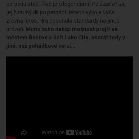
opravdu stěží. Řeč je o legendární hře
Last of us
,
jejíž druhý díl po patnácti letech vývoje vyšel
zrovna letos. Hra posunula standardy na jinou
úroveň.
Mimo toho nabízí možnost projít se
městem Boston a Salt Lake City, akorát tedy v
jiné, než pohádkové verzi…