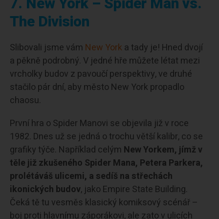
7. New York – Spider Man vs.
The Division
Slibovali jsme vám
New York
a tady je! Hned dvojí
a pěkně podrobný. V jedné hře můžete létat mezi
vrcholky budov z pavoučí perspektivy, ve druhé
stačilo pár dní, aby město New York propadlo
chaosu.
První hra o Spider Manovi se objevila již v roce
1982. Dnes už se jedná o trochu větší kalibr, co se
grafiky týče. Například celým
New Yorkem, jímž v
těle již zkušeného Spider Mana, Petera Parkera,
prolétáváš ulicemi, a sedíš na střechách
ikonických budov
, jako Empire State Building.
Čeká tě tu vesměs klasický komiksový scénář –
boj proti hlavnímu záporákovi, ale zato v ulicích