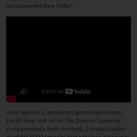
nefalšovaného New Yorku!
Virus neštovic s upraveným genetickým kódem
zasáhl New York ve hře
The Division
. Epidemie
zcela proměnila život ve městě. Z chaosu začala