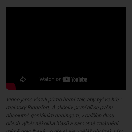
Video jsme vložili přímo herní, tak, aby byl ve hře i
mainský Biddefort. A akčoliv první díl se pyšní
absolutně geniálním dabingem, v dalších dvou
dílech výběr několika hlasů a samotné ztvárnění
mírně pokulhává… o hře si ale uděláš obrázek sám.