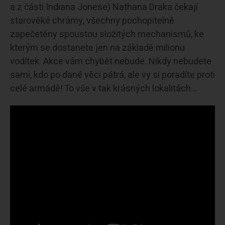
a z části Indiana Jonese) Nathana Draka čekají
starověké chrámy, všechny pochopitelně
zapečetěny spoustou složitých mechanismů, ke
kterým se dostanete jen na základě milionu
vodítek. Akce vám chybět nebude. Nikdy nebudete
sami, kdo po dané věci pátrá, ale vy si poradíte proti
celé armádě! To vše v tak krásných lokalitách…