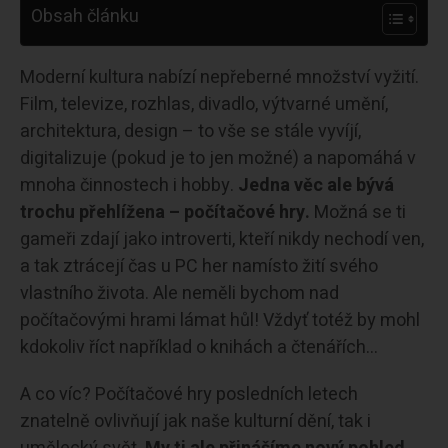
Obsah článku
Moderní kultura nabízí nepřeberné množství vyžití.
Film, televize, rozhlas, divadlo, výtvarné umění,
architektura, design – to vše se stále vyvíjí,
digitalizuje (pokud je to jen možné) a napomáhá v
mnoha činnostech i hobby.
Jedna věc ale bývá
trochu přehlížena – počítačové hry.
Možná se ti
gameři zdají jako introverti, kteří nikdy nechodí ven,
a tak ztrácejí čas u PC her namísto žití svého
vlastního života. Ale neměli bychom nad
počítačovými hrami lámat hůl! Vždyť totéž by mohl
kdokoliv říct například o knihách a čtenářích…
A co víc? Počítačové hry posledních letech
znatelně ovlivňují jak naše kulturní dění, tak i