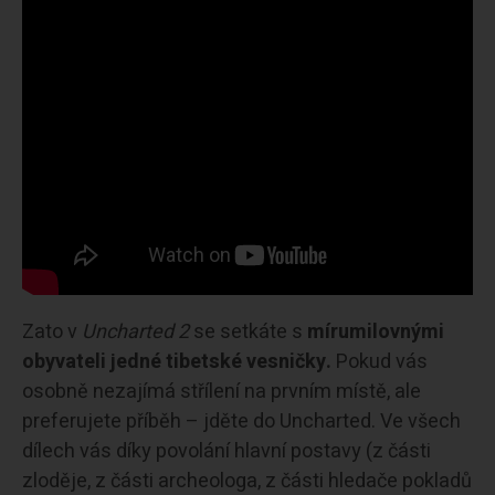
Zato v
Uncharted 2
se setkáte s
mírumilovnými
obyvateli jedné tibetské vesničky.
Pokud vás
osobně nezajímá střílení na prvním místě, ale
preferujete příběh – jděte do Uncharted. Ve všech
dílech vás díky povolání hlavní postavy (z části
zloděje, z části archeologa, z části hledače pokladů