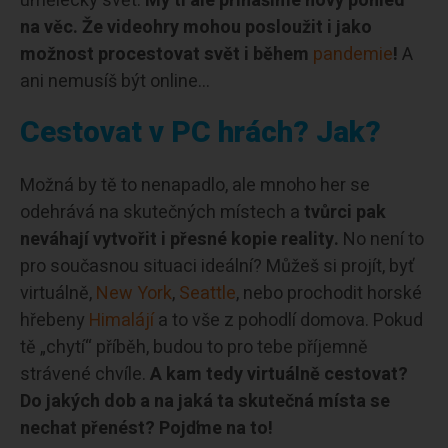
umělecký svět.
My ti ale přinášíme nový pohled
na věc. Že videohry mohou posloužit i jako
možnost procestovat svět
i během
pandemie
!
A
ani nemusíš být online…
Cestovat v PC hrách? Jak?
Možná by tě to nenapadlo, ale mnoho her se
odehrává na skutečných místech a
tvůrci pak
neváhají vytvořit i přesné kopie reality.
No není to
pro současnou situaci ideální? Můžeš si projít, byť
virtuálně,
New York
,
Seattle
, nebo prochodit horské
hřebeny
Himalájí
a to vše z pohodlí domova. Pokud
tě „chytí“ příběh, budou to pro tebe příjemně
strávené chvíle.
A kam tedy virtuálně cestovat?
Do jakých dob a na jaká ta skutečná místa se
nechat přenést? Pojďme na to!