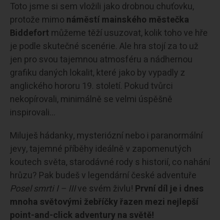
Toto jsme si sem vložili jako drobnou chuťovku,
protože mimo
náměstí mainského městečka
Biddefort
můžeme těží usuzovat, kolik toho ve hře
je podle skutečné scenérie. Ale hra stojí za to už
jen pro svou tajemnou atmosféru a nádhernou
grafiku daných lokalit, které jako by vypadly z
anglického hororu 19. století. Pokud tvůrci
nekopírovali, minimálně se velmi úspěšně
inspirovali…
Miluješ hádanky, mysteriózní nebo i paranormální
jevy, tajemné příběhy ideálně v zapomenutých
koutech světa, starodávné rody s historií, co nahání
hrůzu? Pak budeš v legendární české adventuře
Posel smrti I – III
ve svém živlu!
První díl je i dnes
mnoha světovými žebříčky řazen mezi nejlepší
point-and-click adventury na světě!