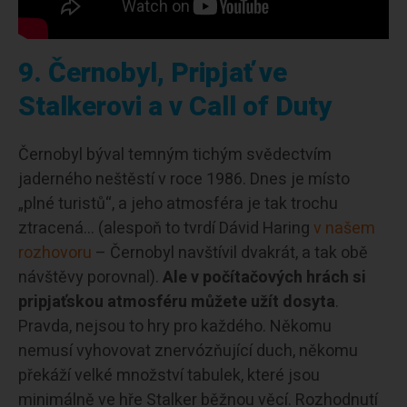
9. Černobyl, Pripjať ve
Stalkerovi a v Call of Duty
Černobyl býval temným tichým svědectvím
jaderného neštěstí v roce 1986. Dnes je místo
„plné turistů“, a jeho atmosféra je tak trochu
ztracená… (alespoň to tvrdí Dávid Haring
v našem
rozhovoru
– Černobyl navštívil dvakrát, a tak obě
návštěvy porovnal).
Ale v počítačových hrách si
pripjaťskou atmosféru můžete užít dosyta
.
Pravda, nejsou to hry pro každého. Někomu
nemusí vyhovovat znervózňující duch, někomu
překáží velké množství tabulek, které jsou
minimálně ve hře Stalker běžnou věcí. Rozhodnutí