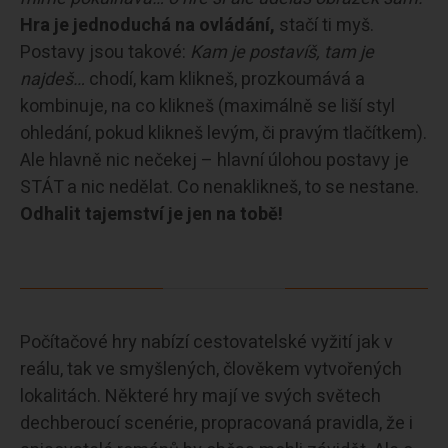
Hra je jednoduchá na ovládání,
stačí ti myš.
Postavy jsou takové:
Kam je postavíš, tam je
najdeš…
chodí, kam klikneš, prozkoumává a
kombinuje, na co klikneš (maximálně se liší styl
ohledání, pokud klikneš levým, či pravým tlačítkem).
Ale hlavně nic nečekej – hlavní úlohou postavy je
STÁT a nic nedělat. Co nenaklikneš, to se nestane.
Odhalit tajemství je jen na tobě!
Počítačové hry nabízí cestovatelské vyžití jak v
reálu, tak ve smyšlených, člověkem vytvořených
lokalitách. Některé hry mají ve svých světech
dechberoucí scenérie, propracovaná pravidla, že i