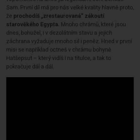
Sam. První díl má pro nás velké kvality hlavně proto,
že
prochodíš „zrestaurovaná“ zákoutí
starověkého Egypta.
Mnoho chrámů, které jsou
dnes, bohužel, i v dezolátním stavu a jejich
záchrana vyžaduje mnoho sil i peněz. Hned v první
misi se například octneš v chrámu bohyně
Hatšepsut – který vidíš i na titulce, a tak to
pokračuje dál a dál.