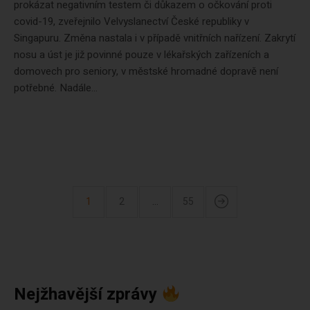
prokázat negativním testem či důkazem o očkování proti
covid-19, zveřejnilo Velvyslanectví České republiky v
Singapuru. Změna nastala i v případě vnitřních nařízení. Zakrytí
nosu a úst je již povinné pouze v lékařských zařízeních a
domovech pro seniory, v městské hromadné dopravě není
potřebné. Nadále...
1
2
…
55
Nejžhavější zprávy