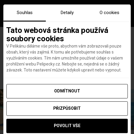
Souhlas
Detaily
O cookies
Tato webová stránka používá
soubory cookies
V Pelikánu děláme vše proto, abychom vám zobrazovali pouze
obsah, který vás zajímá. K tomu ale potřebujeme souhlas s
Hlavní stránka
koronavirus a cestování
využíváním cookies. Tím nám umožníte používat údaje o vašem
Štítek:
koronavirus a
prohlížení webu Pelipecky.cz. Nebojte se, nejedná se o žádný
závazek. Toto nastavení můžete kdykoli upravit nebo vypnout.
cestování
ODMÍTNOUT
PŘIZPŮSOBIT
POVOLIT VŠE