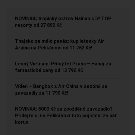
NOVINKA: tropický ostrov Hainan s 5* TOP
resorty od 27 890 Kč
Thajsko za málo peněz: kup letenky Air
Arabia na Pelikánovi od 11 762 Kč!
Levný Vietnam: Přímý let Praha – Hanoj za
fantastické ceny od 13 790 Kč
Vídeň – Bangkok s Air China v sezóně se
zavazadly za 11 790 Kč!
NOVINKA: 5000 Kč za zpožděné zavazadlo?
Přidejte si na Pelikánovi toto pojištění za pár
korun