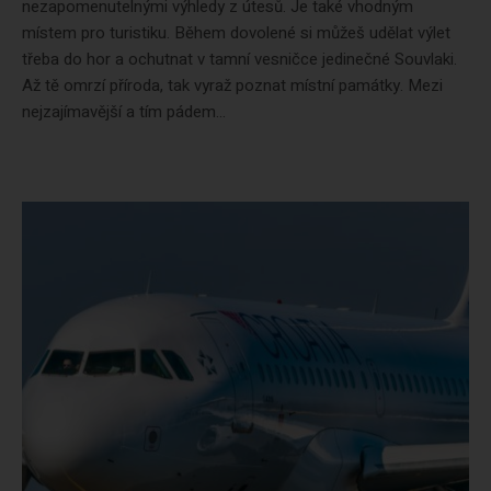
nezapomenutelnými výhledy z útesů. Je také vhodným
místem pro turistiku. Během dovolené si můžeš udělat výlet
třeba do hor a ochutnat v tamní vesničce jedinečné Souvlaki.
Až tě omrzí příroda, tak vyraž poznat místní památky. Mezi
nejzajímavější a tím pádem...