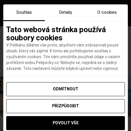
Souhlas
Detaily
O cookies
Tato webová stránka používá
soubory cookies
V Pelikánu děláme vše proto, abychom vám zobrazovali pouze
obsah, který vás zajímá. K tomu ale potřebujeme souhlas s
Hlavní stránka
dovolená u moře
využíváním cookies. Tím nám umožníte používat údaje o vašem
Štítek:
dovolená u moře
prohlížení webu Pelipecky.cz. Nebojte se, nejedná se o žádný
závazek. Toto nastavení můžete kdykoli upravit nebo vypnout.
ODMÍTNOUT
PŘIZPŮSOBIT
POVOLIT VŠE