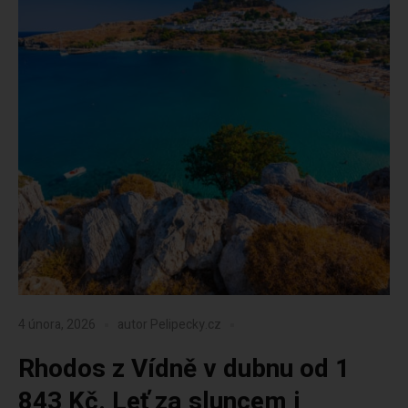
4 února, 2026
autor
Pelipecky.cz
Rhodos z Vídně v dubnu od 1
843 Kč. Leť za sluncem i