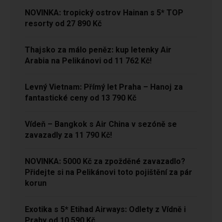
NOVINKA: tropický ostrov Hainan s 5* TOP
resorty od 27 890 Kč
Thajsko za málo peněz: kup letenky Air
Arabia na Pelikánovi od 11 762 Kč!
Levný Vietnam: Přímý let Praha – Hanoj za
fantastické ceny od 13 790 Kč
Vídeň – Bangkok s Air China v sezóně se
zavazadly za 11 790 Kč!
NOVINKA: 5000 Kč za zpožděné zavazadlo?
Přidejte si na Pelikánovi toto pojištění za pár
korun
Exotika s 5* Etihad Airways: Odlety z Vídně i
Prahy od 10 590 Kč