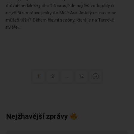
dotváří nedaleké pohoří Taurus, kde najdeš vodopády či
největší soustavu jeskyní v Malé Asii. Antalya – na co se
můžeš těšit? Během hlavní sezóny, která je na Turecké
riviéře...
1
2
…
12
Nejžhavější zprávy