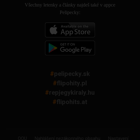
Všechny letenky a články najdeš také v appce
Pelipecky:
#
pelipecky.sk
#
flipohity.pl
#
repjegykiraly.hu
#
flipohits.at
OOU
Nahlášení nezákonného obsahu
Nastavení