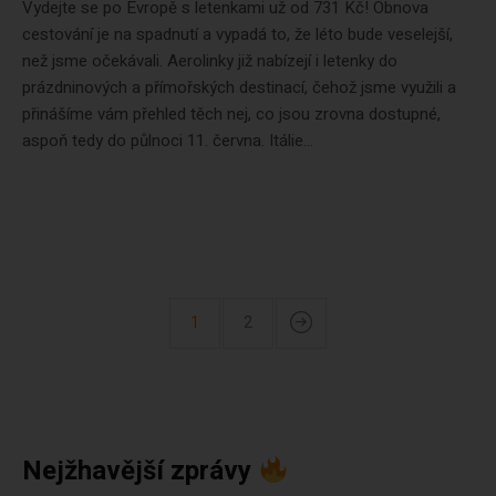
Vydejte se po Evropě s letenkami už od 731 Kč! Obnova
cestování je na spadnutí a vypadá to, že léto bude veselejší,
než jsme očekávali. Aerolinky již nabízejí i letenky do
prázdninových a přímořských destinací, čehož jsme využili a
přinášíme vám přehled těch nej, co jsou zrovna dostupné,
aspoň tedy do půlnoci 11. června. Itálie...
1
2
Nejžhavější zprávy