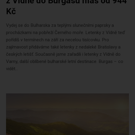
z Vídně do Burgasu máš od 944
Kč
Vydej se do Bulharska za teplými slunečními paprsky a
procházkami na pobřeží Černého moře. Letenky z Vídně teď
pořídíš v termínech na září za necelou tisícovku. Pro
zajímavost přidáváme také letenky z nedaleké Bratislavy a
českých letišť. Současně jsme zařadili i letenky z Vídně do
Varny, další oblíbené bulharské letní destinace. Burgas – co
vidět...