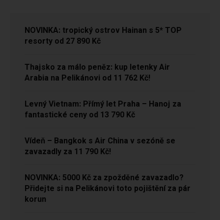
NOVINKA: tropický ostrov Hainan s 5* TOP
resorty od 27 890 Kč
Thajsko za málo peněz: kup letenky Air
Arabia na Pelikánovi od 11 762 Kč!
Levný Vietnam: Přímý let Praha – Hanoj za
fantastické ceny od 13 790 Kč
Vídeň – Bangkok s Air China v sezóně se
zavazadly za 11 790 Kč!
NOVINKA: 5000 Kč za zpožděné zavazadlo?
Přidejte si na Pelikánovi toto pojištění za pár
korun