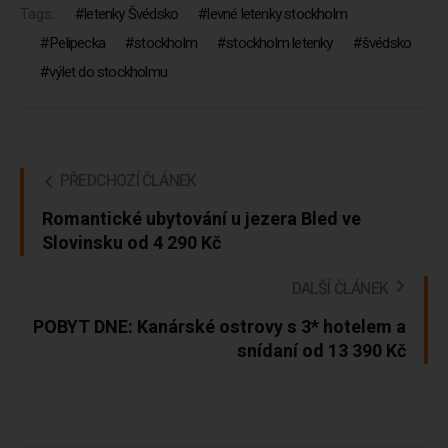
Tags:
letenky Švédsko
levné letenky stockholm
Pelipecka
stockholm
stockholm letenky
švédsko
výlet do stockholmu
PŘEDCHOZÍ ČLÁNEK
Romantické ubytování u jezera Bled ve
Slovinsku od 4 290 Kč
DALŠÍ ČLÁNEK
POBYT DNE: Kanárské ostrovy s 3* hotelem a
snídaní od 13 390 Kč