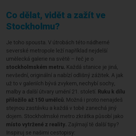
Co dělat, vidět a zažít ve
Stockholmu?
Je toho spousta. V útrobách této nádherné
severské metropole leží například nejdelší
umělecká galerie na světě – řeč je o
stockholmském metru.
Každá stanice je jiná,
nevšední, originální a nabízí odlišný zážitek. A jak
už to v galeriích bývá zvykem, nechybí sochy,
malby a další útvary umění 21. století.
Ruku k dílu
přiložilo až 150 umělců
. Možná i proto nenajdeš
stejnou zastávku a každá v tobě zanechá jiný
dojem. Stockholmské metro zkrátka působí jako
místo vytržené z reality.
Zajímají tě další tipy?
Inspiruj se našimi cestopisy: