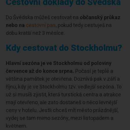
Cestovní doklady do Švédska
Do Švédska můžeš cestovat na
občanský průkaz
nebo na
cestovní pas
, pokud tedy cestuješ na
dobu kratší než 3 měsíce.
Kdy cestovat do Stockholmu?
Hlavní sezóna je ve Stockholmu od poloviny
července až do konce srpna.
Počasí je teplé a
většina památek je otevřena. Doznívá pak v září a
říjnu, kdy je ve Stockholmu tzv. vedlejší sezóna. To
už si musíš zjistit, která turstická centra a atrakce
mají otevřeno, ale zato dostaneš o něco levnější
ceny v hotelu. Jestli chceš mít město prázdnější,
vydej se tam mimo sezóny, mezi listopadem a
květnem.