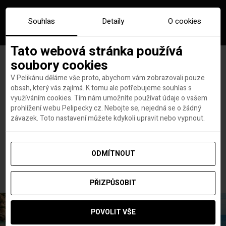
Souhlas
Detaily
O cookies
Tato webová stránka používá
soubory cookies
V Pelikánu děláme vše proto, abychom vám zobrazovali pouze
obsah, který vás zajímá. K tomu ale potřebujeme souhlas s
Hlavní stránka
Letenky
Evropa
využíváním cookies. Tím nám umožníte používat údaje o vašem
Stockholm z Vídně od 1 172 Kč. Objev v březnu jedno z
prohlížení webu Pelipecky.cz. Nebojte se, nejedná se o žádný
nejkrásnějších měst
závazek. Toto nastavení můžete kdykoli upravit nebo vypnout.
Stockholm z Vídně od 1 172
Kč. Objev v březnu jedno z
ODMÍTNOUT
nejkrásnějších měst
PŘIZPŮSOBIT
POVOLIT VŠE