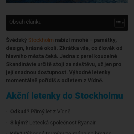
Obsah článku
Švédský
Stockholm
nabízí mnohé – památky,
design, krásné okolí. Zkrátka vše, co člověk od
hlavního města čeká. Jedna z perel kouzelné
Skandinávie určitě stojí za návštěvu, už jen pro
její snadnou dostupnost. Výhodné letenky
momentálně pořídíš s odletem z Vídně.
Akční letenky do Stockholmu
Odkud?
Přímý let z Vídně
S kým?
Letecká společnost Ryanair
Kdy?
Výhodné termíny zejména na březen