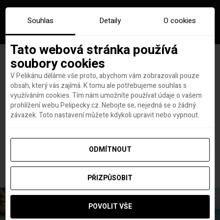
Souhlas
Detaily
O cookies
Tato webová stránka používá
soubory cookies
V Pelikánu děláme vše proto, abychom vám zobrazovali pouze
obsah, který vás zajímá. K tomu ale potřebujeme souhlas s
Hlavní stránka
Dovolené
využíváním cookies. Tím nám umožníte používat údaje o vašem
PECKA DNE: Zanzibar s hotelem na pláži a All Inclusive od 32 908
prohlížení webu Pelipecky.cz. Nebojte se, nejedná se o žádný
Kč
závazek. Toto nastavení můžete kdykoli upravit nebo vypnout.
PECKA DNE: Zanzibar s
hotelem na pláži a All
ODMÍTNOUT
Inclusive od 32 908 Kč
PŘIZPŮSOBIT
POVOLIT VŠE