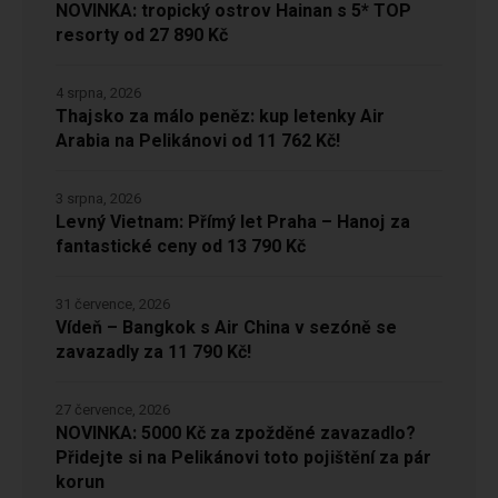
NOVINKA: tropický ostrov Hainan s 5* TOP
resorty od 27 890 Kč
4 srpna, 2026
Thajsko za málo peněz: kup letenky Air
Arabia na Pelikánovi od 11 762 Kč!
3 srpna, 2026
Levný Vietnam: Přímý let Praha – Hanoj za
fantastické ceny od 13 790 Kč
31 července, 2026
Vídeň – Bangkok s Air China v sezóně se
zavazadly za 11 790 Kč!
27 července, 2026
NOVINKA: 5000 Kč za zpožděné zavazadlo?
Přidejte si na Pelikánovi toto pojištění za pár
korun