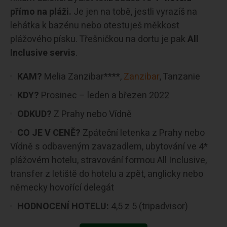
přímo na pláži.
Je jen na tobě, jestli vyrazíš na
lehátka k bazénu nebo otestuješ měkkost
plážového písku. Třešničkou na dortu je pak
All
Inclusive servis
.
KAM?
Melia Zanzibar****,
Zanzibar
, Tanzanie
KDY?
Prosinec – leden a březen 2022
ODKUD?
Z Prahy nebo Vídně
CO JE V CENĚ?
Zpáteční letenka z Prahy nebo
Vídně s odbaveným zavazadlem, ubytování ve 4*
plážovém hotelu, stravování formou All Inclusive,
transfer z letiště do hotelu a zpět, anglicky nebo
německy hovořící delegát
HODNOCENÍ HOTELU:
4,5 z 5 (tripadvisor)