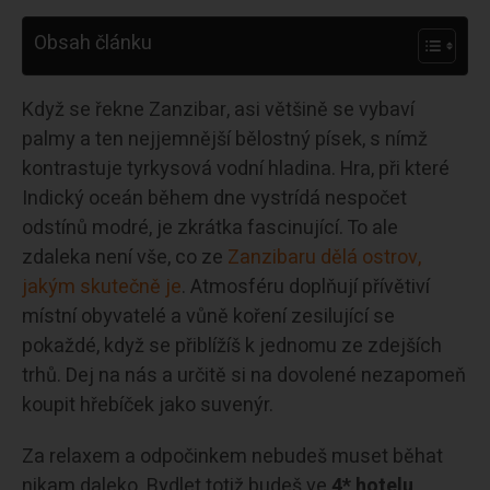
Obsah článku
Když se řekne Zanzibar, asi většině se vybaví
palmy a ten nejjemnější bělostný písek, s nímž
kontrastuje tyrkysová vodní hladina. Hra, při které
Indický oceán během dne vystrídá nespočet
odstínů modré, je zkrátka fascinující. To ale
zdaleka není vše, co ze
Zanzibaru dělá ostrov,
jakým skutečně je
. Atmosféru doplňují přívětiví
místní obyvatelé a vůně koření zesilující se
pokaždé, když se přiblížíš k jednomu ze zdejších
trhů. Dej na nás a určitě si na dovolené nezapomeň
koupit hřebíček jako suvenýr.
Za relaxem a odpočinkem nebudeš muset běhat
nikam daleko. Bydlet totiž budeš ve
4* hotelu