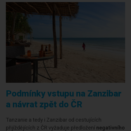
Podmínky vstupu na Zanzibar
a návrat zpět do ČR
Tanzanie a tedy i Zanzibar od cestujících
přijíždějících z ČR vyžaduje předložení
negativního