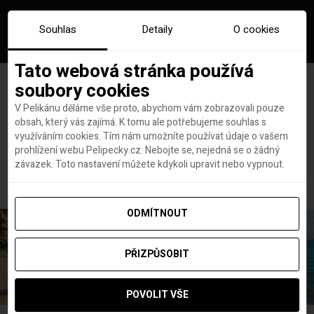
Souhlas
Detaily
O cookies
Tato webová stránka používá
soubory cookies
V Pelikánu děláme vše proto, abychom vám zobrazovali pouze
obsah, který vás zajímá. K tomu ale potřebujeme souhlas s
Hlavní stránka
Spojené arabské emiráty
využíváním cookies. Tím nám umožníte používat údaje o vašem
Štítek:
Spojené arabské
prohlížení webu Pelipecky.cz. Nebojte se, nejedná se o žádný
závazek. Toto nastavení můžete kdykoli upravit nebo vypnout.
emiráty
ODMÍTNOUT
PŘIZPŮSOBIT
POVOLIT VŠE