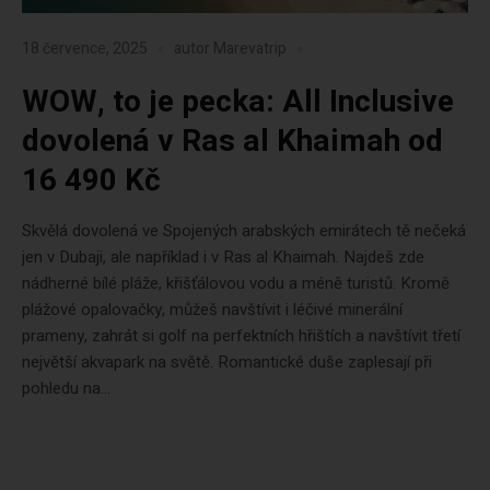
18 července, 2025
autor
Marevatrip
WOW, to je pecka: All Inclusive
dovolená v Ras al Khaimah od
16 490 Kč
Skvělá dovolená ve Spojených arabských emirátech tě nečeká
jen v Dubaji, ale například i v Ras al Khaimah. Najdeš zde
nádherné bílé pláže, křišťálovou vodu a méně turistů. Kromě
plážové opalovačky, můžeš navštívit i léčivé minerální
prameny, zahrát si golf na perfektních hřištích a navštívit třetí
největší akvapark na světě. Romantické duše zaplesají při
pohledu na...