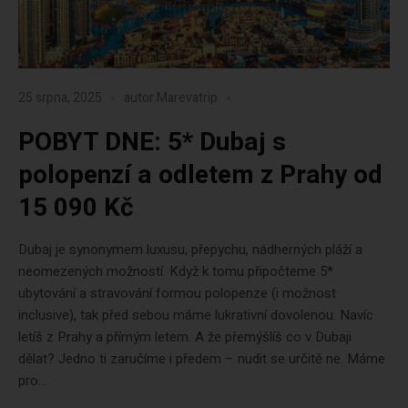
25 srpna, 2025
autor
Marevatrip
POBYT DNE: 5* Dubaj s
polopenzí a odletem z Prahy od
15 090 Kč
Dubaj je synonymem luxusu, přepychu, nádherných pláží a
neomezených možností. Když k tomu připočteme 5*
ubytování a stravování formou polopenze (i možnost
inclusive), tak před sebou máme lukrativní dovolenou. Navíc
letíš z Prahy a přímým letem. A že přemýšlíš co v Dubaji
dělat? Jedno ti zaručíme i předem – nudit se určitě ne. Máme
pro...