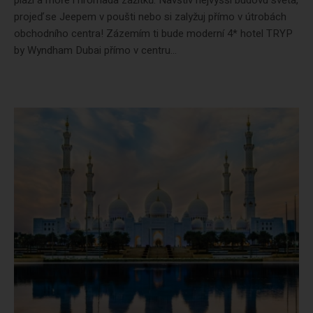
pláží a moře i hromada zážitků. Navštiv nejvyšší budovu světa,
projeď se Jeepem v poušti nebo si zalyžuj přímo v útrobách
obchodního centra! Zázemím ti bude moderní 4* hotel TRYP
by Wyndham Dubai přímo v centru...