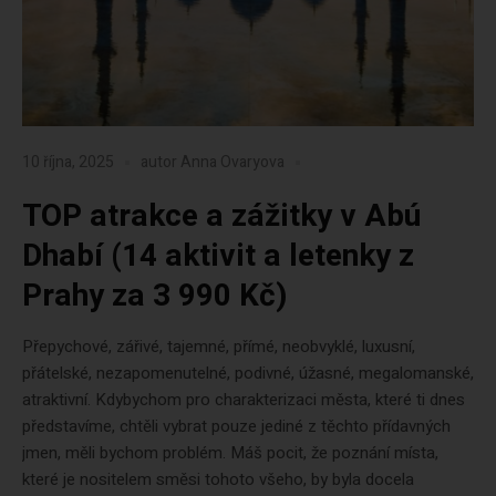
10 října, 2025
autor
Anna Ovaryova
TOP atrakce a zážitky v Abú
Dhabí (14 aktivit a letenky z
Prahy za 3 990 Kč)
Přepychové, zářivé, tajemné, přímé, neobvyklé, luxusní,
přátelské, nezapomenutelné, podivné, úžasné, megalomanské,
atraktivní. Kdybychom pro charakterizaci města, které ti dnes
představíme, chtěli vybrat pouze jediné z těchto přídavných
jmen, měli bychom problém. Máš pocit, že poznání místa,
které je nositelem směsi tohoto všeho, by byla docela