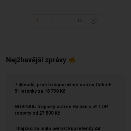
1
2
…
16
Nejžhavější zprávy
7 důvodů, proč ti doporučíme ostrov Cebu +
5* letenky za 18 790 Kč
NOVINKA: tropický ostrov Hainan s 5* TOP
resorty od 27 890 Kč
Thajsko za málo peněz: kup letenky Air