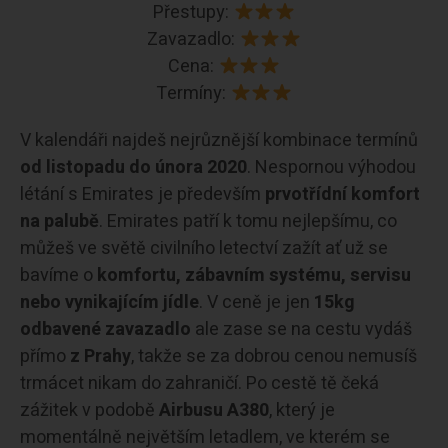
Přestupy:
Zavazadlo:
Cena:
Termíny:
V kalendáři najdeš nejrůznější kombinace termínů
od listopadu do února 2020
. Nespornou výhodou
létání s Emirates je především
prvotřídní komfort
na palubě
. Emirates patří k tomu nejlepšímu, co
můžeš ve světě civilního letectví zažít ať už se
bavíme o
komfortu, zábavním systému, servisu
nebo vynikajícím jídle
. V ceně je jen
15kg
odbavené zavazadlo
ale zase se na cestu vydáš
přímo
z Prahy
, takže se za dobrou cenou nemusíš
trmácet nikam do zahraničí. Po cestě tě čeká
zážitek v podobě
Airbusu A380
, který je
momentálně největším letadlem, ve kterém se