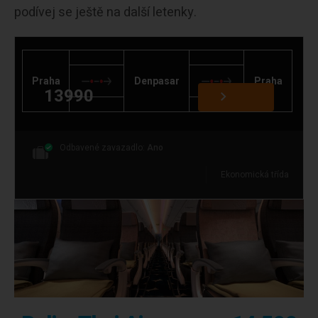
podívej se ještě na další letenky.
Praha
Denpasar
Praha
13990
Odbavené zavazadlo:
Ano
Ekonomická třída