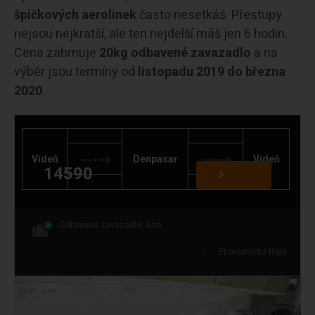
špičkových aerolinek
často nesetkáš. Přestupy
nejsou nejkratší, ale ten nejdelší máš jen 6 hodin.
Cena zahrnuje
20kg odbavené zavazadlo
a na
výběr jsou termíny od
listopadu 2019 do března
2020
.
Vídeň
Denpasar
Vídeň
14590
Odbavené zavazadlo:
Ano
Ekonomická třída