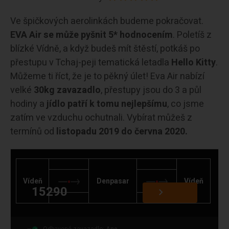
Ve špičkových aerolinkách budeme pokračovat.
EVA Air se může pyšnit 5* hodnocením
. Poletíš z
blízké Vídně, a když budeš mít štěstí, potkáš po
přestupu v Tchaj-peji tematická letadla
Hello Kitty
.
Můžeme ti říct, že je to pěkný úlet! Eva Air nabízí
velké
30kg zavazadlo
, přestupy jsou do 3 a půl
hodiny a
jídlo patří k tomu nejlepšímu
, co jsme
zatím ve vzduchu ochutnali. Vybírat můžeš z
termínů od
listopadu 2019 do června 2020.
Vídeň
Denpasar
Vídeň
15290