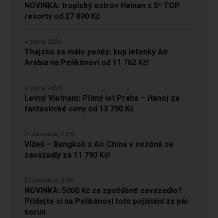
NOVINKA: tropický ostrov Hainan s 5* TOP
resorty od 27 890 Kč
4 srpna, 2026
Thajsko za málo peněz: kup letenky Air
Arabia na Pelikánovi od 11 762 Kč!
3 srpna, 2026
Levný Vietnam: Přímý let Praha – Hanoj za
fantastické ceny od 13 790 Kč
31 července, 2026
Vídeň – Bangkok s Air China v sezóně se
zavazadly za 11 790 Kč!
27 července, 2026
NOVINKA: 5000 Kč za zpožděné zavazadlo?
Přidejte si na Pelikánovi toto pojištění za pár
korun