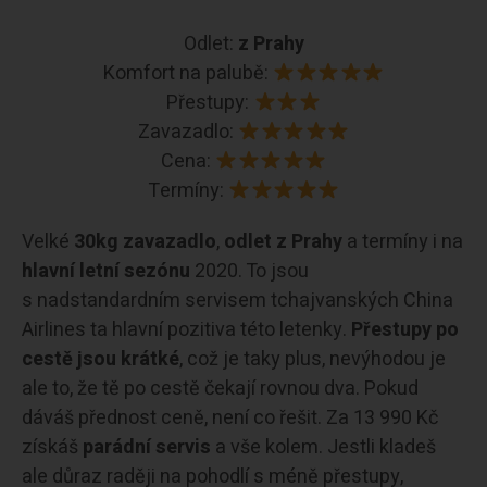
Odlet:
z Prahy
Komfort na palubě:
Přestupy:
Zavazadlo:
Cena:
Termíny:
Velké
30kg zavazadlo
,
odlet z Prahy
a termíny i na
hlavní letní sezónu
2020. To jsou
s nadstandardním servisem tchajvanských China
Airlines ta hlavní pozitiva této letenky.
Přestupy po
cestě jsou krátké
, což je taky plus, nevýhodou je
ale to, že tě po cestě čekají rovnou dva. Pokud
dáváš přednost ceně, není co řešit. Za 13 990 Kč
získáš
parádní servis
a vše kolem. Jestli kladeš
ale důraz raději na pohodlí s méně přestupy,