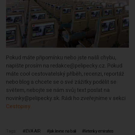
Pokud máte připomínku nebo jste našli chybu,
napište prosím na redakce@pelipecky.cz. Pokud
máte cool cestovatelský příběh, recenzi, reportáž
nebo blog a chcete se o své zážitky podělit se
světem, nebojte se nám svůj text poslat na
novinky@pelipecky.sk. Rádi ho zveřejníme v sekci
Cestopisy.
Tags:
EVA AIR
jak levne na bali
letenky emirates