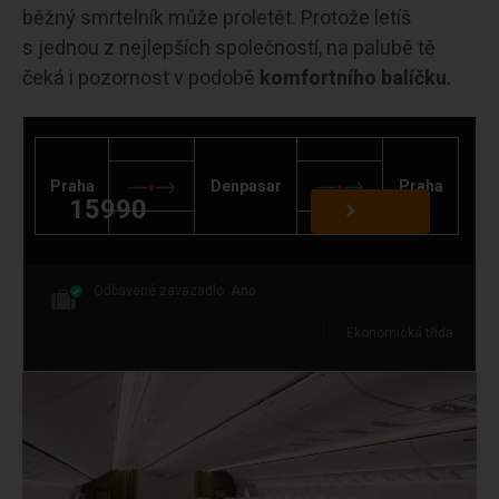
běžný smrtelník může proletět. Protože letíš
s jednou z nejlepších společností, na palubě tě
čeká i pozornost v podobě
komfortního balíčku
.
Praha
Denpasar
Praha
15990
Odbavené zavazadlo:
Ano
Ekonomická třída