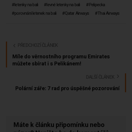
letenky na bali
levné letenky na bali
Pelipecka
porovnání letenek na bali
Qatar Airways
Thai Airways
PŘEDCHOZÍ ČLÁNEK
Míle do věrnostního programu Emirates
můžete sbírat i s Pelikánem!
DALŠÍ ČLÁNEK
Polární záře: 7 rad pro úspěšné pozorování
Máte k článku připomínku nebo