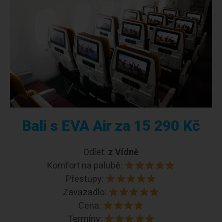
Bali s EVA Air za 15 290 Kč
Odlet:
z Vídně
Komfort na palubě:
Přestupy:
Zavazadlo:
Cena:
Termíny: