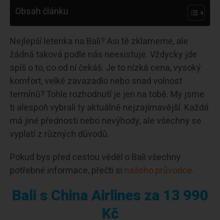
Obsah článku
Nejlepší letenka na Bali? Asi tě zklameme, ale
žádná taková podle nás neexistuje. Vždycky jde
spíš o to, co od ní čekáš. Je to nízká cena, vysoký
komfort, velké zavazadlo nebo snad volnost
termínů? Tohle rozhodnutí je jen na tobě. My jsme
ti alespoň vybrali ty aktuálně nejzajímavější. Každá
má jiné přednosti nebo nevýhody, ale všechny se
vyplatí z různých důvodů.
Pokud bys před cestou věděl o Bali všechny
potřebné informace, přečti si
našeho průvodce
.
Bali s China Airlines za 13 990
Kč