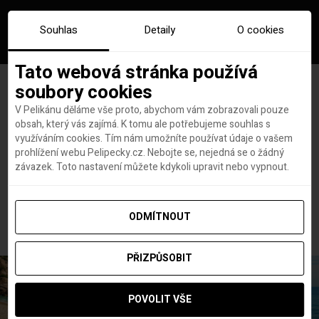
Souhlas
Detaily
O cookies
Tato webová stránka používá
soubory cookies
V Pelikánu děláme vše proto, abychom vám zobrazovali pouze
obsah, který vás zajímá. K tomu ale potřebujeme souhlas s
Hlavní stránka
Letenky
využíváním cookies. Tím nám umožníte používat údaje o vašem
Jak nejlépe na Bali? Porovnání letenek z Prahy i Vídně
prohlížení webu Pelipecky.cz. Nebojte se, nejedná se o žádný
Jak nejlépe na Bali?
závazek. Toto nastavení můžete kdykoli upravit nebo vypnout.
Porovnání letenek z Prahy i
Vídně
ODMÍTNOUT
PŘIZPŮSOBIT
POVOLIT VŠE