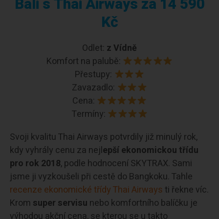
Bali s Thai Airways za 14 590
Kč
Odlet:
z Vídně
Komfort na palubě:
Přestupy:
Zavazadlo:
Cena:
Termíny:
Svoji kvalitu Thai Airways potvrdily již minulý rok,
kdy vyhrály cenu za nejl
epší ekonomickou třídu
pro rok 2018
, podle hodnocení SKYTRAX. Sami
jsme ji vyzkoušeli při cestě do Bangkoku. Tahle
recenze ekonomické třídy Thai Airways
ti řekne víc.
Krom
super servisu
nebo komfortního balíčku je
výhodou akční cena, se kterou se u takto