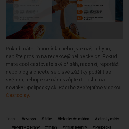
Pokud máte připomínku nebo jste našli chybu,
napište prosím na redakce@pelipecky.cz. Pokud
máte cool cestovatelský příběh, recenzi, reportáž
nebo blog a chcete se o své zážitky podělit se
světem, nebojte se nám svůj text poslat na
novinky@pelipecky.sk. Rádi ho zveřejníme v sekci
Cestopisy.
Tags:
evropa
Itálie
letenky do milána
letenky milán
letenky z Prahy
milán
milan letenky
Pelipecka