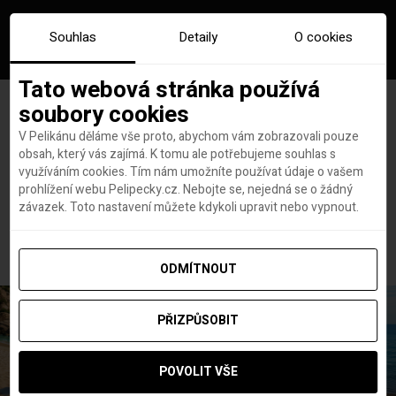
Souhlas
Detaily
O cookies
Tato webová stránka používá
soubory cookies
V Pelikánu děláme vše proto, abychom vám zobrazovali pouze
obsah, který vás zajímá. K tomu ale potřebujeme souhlas s
Hlavní stránka
Letenky
Evropa
využíváním cookies. Tím nám umožníte používat údaje o vašem
Vyraz v létě do Milána z Bratislavy od 1 337 Kč
prohlížení webu Pelipecky.cz. Nebojte se, nejedná se o žádný
Vyraz v létě do Milána z
závazek. Toto nastavení můžete kdykoli upravit nebo vypnout.
Bratislavy od 1 337 Kč
ODMÍTNOUT
PŘIZPŮSOBIT
POVOLIT VŠE