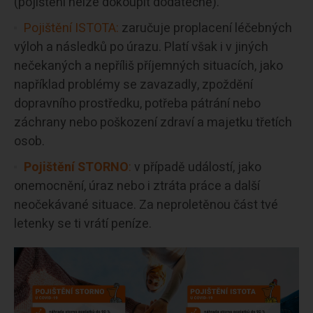
(pojištění nelze dokoupit dodatečně).
Pojištění ISTOTA:
zaručuje proplacení léčebných
výloh a následků po úrazu. Platí však i v jiných
nečekaných a nepříliš příjemných situacích, jako
například problémy se zavazadly, zpoždění
dopravního prostředku, potřeba pátrání nebo
záchrany nebo poškození zdraví a majetku třetích
osob.
Pojištění STORNO
:
v případě událostí, jako
onemocnění, úraz nebo i ztráta práce a další
neočekávané situace. Za neproletěnou část tvé
letenky se ti vrátí peníze.