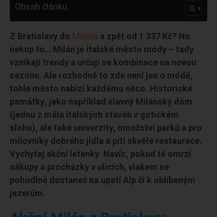
Obsah článku
Z Bratislavy do
Milána
a zpět od 1 337 Kč? No
nekup to… Milán je italské město módy – tady
vznikají trendy a určují se kombinace na novou
sezónu. Ale rozhodně to zde není jen o módě,
tohle město nabízí každému něco. Historické
památky, jako například slavný Milánský dóm
(jednu z mála italských staveb v gotickém
slohu), ale také univerzity, množství parků a pro
milovníky dobrého jídla a pití skvělé restaurace.
Vychytej akční letenky
.
Navíc, pokud tě omrzí
nákupy a procházky v ulicích, vlakem se
pohodlně dostaneš na upatí Alp či k oblíbeným
jezerům.