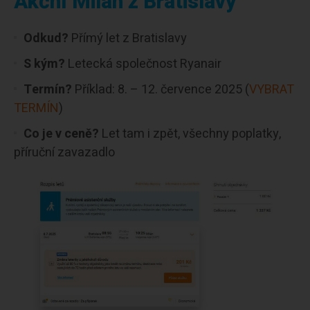
Akční Milán z Bratislavy
Odkud?
Přímý let z Bratislavy
S kým?
Letecká společnost Ryanair
Termín?
Příklad: 8. – 12. července 2025 (
VYBRAT
TERMÍN
)
Co je v ceně?
Let tam i zpět, všechny poplatky,
příruční zavazadlo