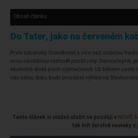
Obsah článku
Do Tater, jako na červeném kobe
První tatranský Grandhotel s více než stoletou tradi
svou návštěvou rozhodli poctít i my. Samozřejmě, p
skutečně dodá pocit výjimečnosti. Už během cesty o
vás celou dobu bude provázet výhled na Slavkovský
Tento článek si můžeš uložit na později v
NOVÉ A
tak mít čerstvé novinky z p