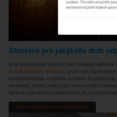
cookies. Tím nám umožníte použ
nastavení můžete kdykoli uprav
Stvořený pro jakýkoliv druh od
Ať už jste aktivním turistou nebo milujete nádherné 
Grandhotel Starý Smokovec
je pro vás. Každý pobyt 
turistickými body si můžete usnadnit. To platí každý
Hrebienok, Solisko, nebo pod Lomnický štít. V obou 
opravdu výjimečné a nabízí přesně to, co po prochá
POBYTY V GRANDHOTELU STARÝ SMOKOVEC