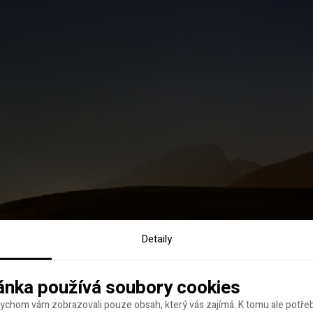
Detaily
ánka používá soubory cookies
bychom vám zobrazovali pouze obsah, který vás zajímá. K tomu ale potř