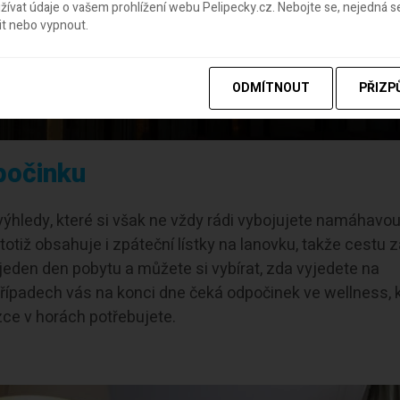
ívat údaje o vašem prohlížení webu Pelipecky.cz. Nebojte se, nejedná s
it nebo vypnout.
ODMÍTNOUT
PŘIZP
počinku
výhledy, které si však ne vždy rádi vybojujete namáhavou
totiž obsahuje i zpáteční lístky na lanovku, takže cestu 
 jeden den pobytu a můžete si vybírat, zda vyjedete na
případech vás na konci dne čeká odpočinek ve wellness, k
zce v horách potřebujete.