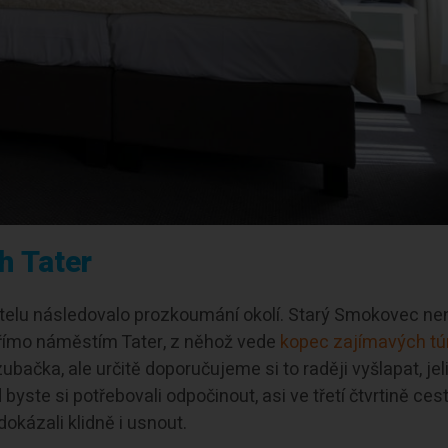
h Tater
telu následovalo prozkoumání okolí. Starý Smokovec nen
přímo náměstím Tater, z něhož vede
kopec zajímavých tú
ubačka, ale určitě doporučujeme si to raději vyšlapat, jel
byste si potřebovali odpočinout, asi ve třetí čtvrtině ces
okázali klidně i usnout.