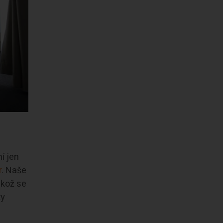
í jen
r
. Naše
ikož se
ty