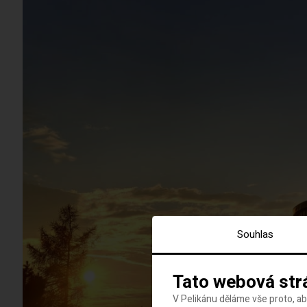
Souhlas
Tato webová str
V Pelikánu děláme vše proto, a