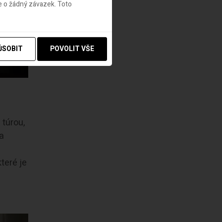
e o žádný závazek. Toto
ŮSOBIT
POVOLIT VŠE
 túrou,
za
teré je