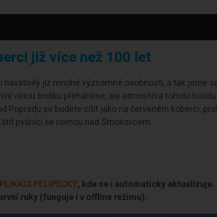
rci již více než 100 let
cí navštívily již mnohé významné osobnosti, a tak jsme s
rvní větou trošku přeháníme, ale atmosféra tohoto hotel
d Popradu se budete cítit jako na červeném koberci, pro
 štít pyšnící se rovnou nad Smokovcem.
PLIKACI PELIPECKY
, kde se i automaticky aktualizuje
rvní ruky (funguje i v offline režimu).