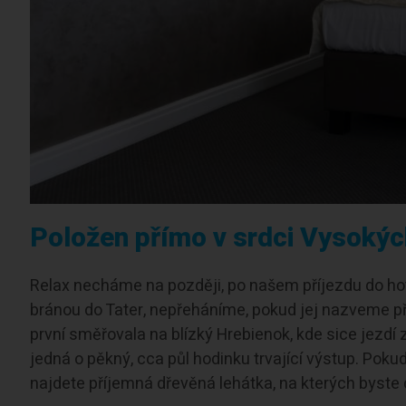
Položen přímo v srdci Vysokýc
Relax necháme na později, po našem příjezdu do ho
bránou do Tater, nepřeháníme, pokud jej nazveme 
první směřovala na blízký Hrebienok, kde sice jezdí z
jedná o pěkný, cca půl hodinku trvající výstup. Pokud 
najdete příjemná dřevěná lehátka, na kterých byste d