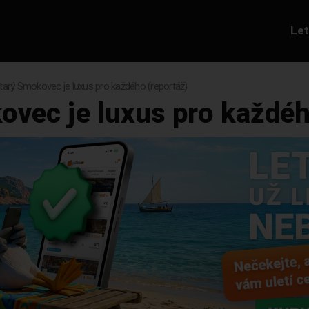
Le
tarý Smokovec je luxus pro každého (reportáž)
ovec je luxus pro každéh