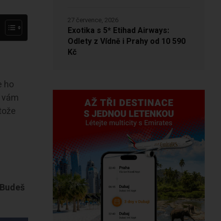
27 července, 2026
Exotika s 5* Etihad Airways:
Odlety z Vídně i Prahy od 10 590
Kč
e ho
u vám
tože
. Budeš