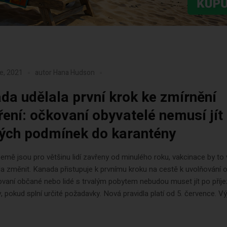
e, 2021
autor
Hana Hudson
da udělala první krok ke zmírnění
ření: očkovaní obyvatelé nemusí jít
tých podmínek do karantény
emě jsou pro většinu lidí zavřeny od minulého roku, vakcinace by to
a změnit. Kanada přistupuje k prvnímu kroku na cestě k uvolňování o
vaní občané nebo lidé s trvalým pobytem nebudou muset jít po příj
, pokud splní určité požadavky. Nová pravidla platí od 5. července. V