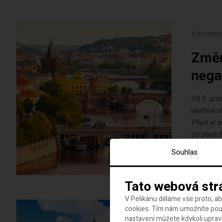
4 prosinc
Změn
nega
Od 3. pro
jakéhokol
Přijet je
po předch
podstoupi
Souhlas
Tato webová str
V Pelikánu děláme vše proto, a
cookies. Tím nám umožníte použ
19 listop
nastavení můžete kdykoli uprav