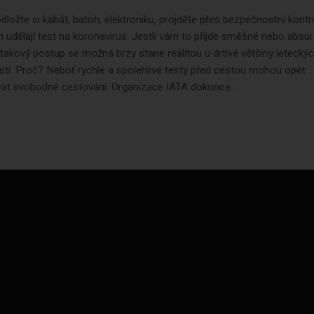
dložte si kabát, batoh, elektroniku, projděte přes bezpečnostní kontr
 udělají test na koronavirus. Jestli vám to přijde směšné nebo absur
 takový postup se možná brzy stane realitou u drtivé většiny letecký
tí. Proč? Neboť rychlé a spolehlivé testy před cestou mohou opět
vat svobodné cestování. Organizace IATA dokonce...