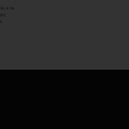
olu a na
dní,
ch