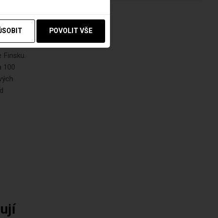
 Pro
ŮSOBIT
POVOLIT VŠE
 Finsku.
a 100
ových
ud
ují