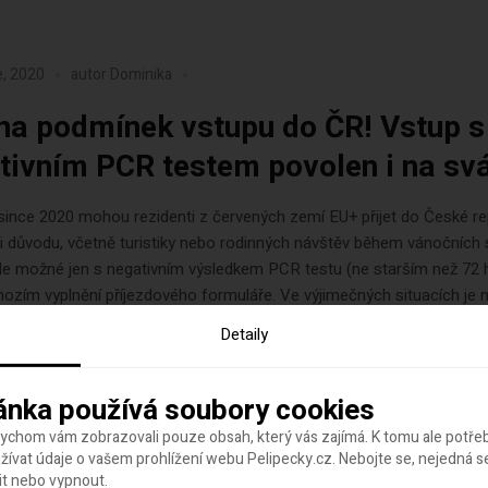
e, 2020
autor
Dominika
a podmínek vstupu do ČR! Vstup s
tivním PCR testem povolen i na sv
since 2020 mohou rezidenti z červených zemí EU+ přijet do České re
i důvodu, včetně turistiky nebo rodinných návštěv během vánočních 
 ale možné jen s negativním výsledkem PCR testu (ne starším než 72 
ozím vyplnění příjezdového formuláře. Ve výjimečných situacích je
t PCR test nejpozději...
Detaily
ánka používá soubory cookies
bychom vám zobrazovali pouze obsah, který vás zajímá. K tomu ale potř
ívat údaje o vašem prohlížení webu Pelipecky.cz. Nebojte se, nejedná s
adu, 2020
autor
Hana Hudson
it nebo vypnout.