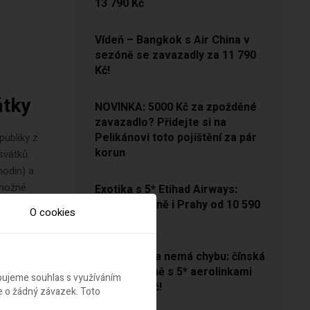
13 790 Kč
Vídeň – Bangkok s Air China v
sezóně se zavazadly za 11 790
Kč!
átky
NOVINKA: 5000 Kč za zpožděné
zavazadlo? Přidejte si na
Pelikánovi toto pojištění za pár
publiky z
korun
svátků.
hodin) a
 možné
Exotika s 5* Etihad Airways:
Odlety z Vídně i Prahy od 10 590
O cookies
Kč
Tato letenka nemá chybu: čínská
Havaj z Vídně s 5* aerolinkami
ebujeme souhlas s využíváním
za 10 990 Kč!
e o žádný závazek. Toto