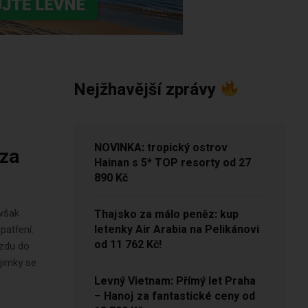
Nejžhavější zprávy
NOVINKA: tropický ostrov
 za
Hainan s 5* TOP resorty od 27
890 Kč
 však
Thajsko za málo peněz: kup
letenky Air Arabia na Pelikánovi
patření.
od 11 762 Kč!
ezdu do
ýjimky se
Levný Vietnam: Přímý let Praha
– Hanoj za fantastické ceny od