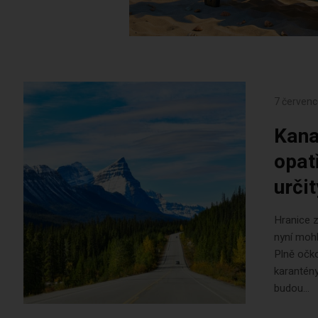
7 červenc
Kana
opat
urči
Hranice z
nyní mohl
Plně očko
karantény
budou...