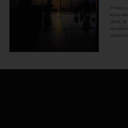
Prosím, o
konci vám
vězte, že
společnos
odstarto