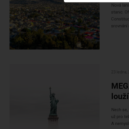
Nová lano
stanic. O
Constituc
srovnání 
23 ledna,
MEGA
louž
Nech se, 
už pro t
A nemysl