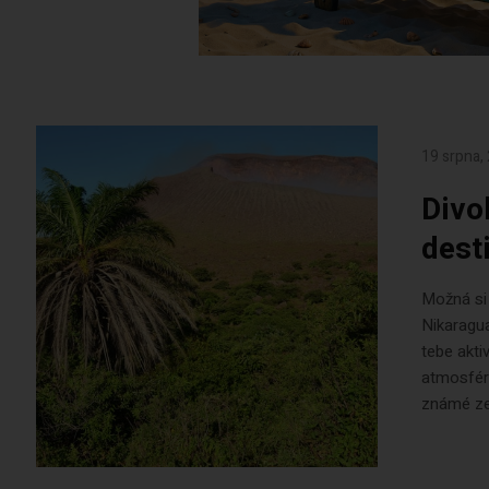
19 srpna,
Divo
dest
Možná si 
Nikaragua
tebe akti
atmosféra
známé zem