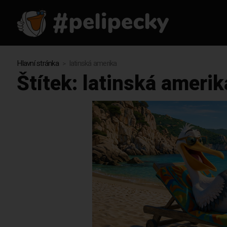
Hlavní stránka
latinská amerika
Štítek:
latinská amerik