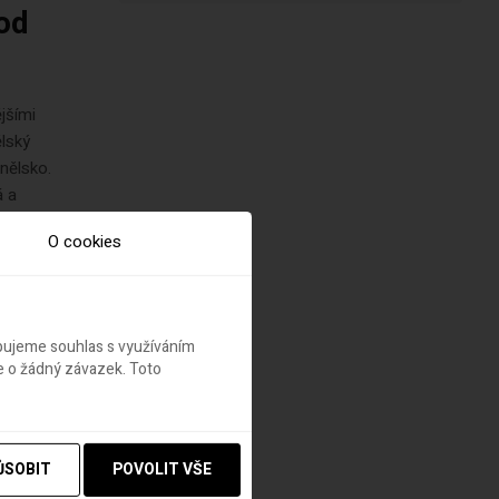
 od
jšími
ělský
nělsko.
á a
O cookies
ebujeme souhlas s využíváním
e o žádný závazek. Toto
 v
ŮSOBIT
POVOLIT VŠE