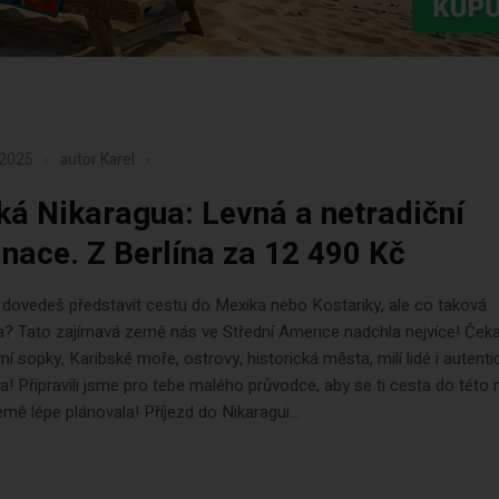
 2025
autor
Karel
ká Nikaragua: Levná a netradiční
inace. Z Berlína za 12 490 Kč
dovedeš představit cestu do Mexika nebo Kostariky, ale co taková
? Tato zajímavá země nás ve Střední Americe nadchla nejvíce! Čeka
vní sopky, Karibské moře, ostrovy, historická města, milí lidé i autenti
! Připravili jsme pro tebe malého průvodce, aby se ti cesta do této
ě lépe plánovala! Příjezd do Nikaragui...