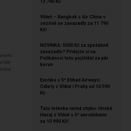
13 790 Kč
Vídeň – Bangkok s Air China v
sezóně se zavazadly za 11 790
Kč!
NOVINKA: 5000 Kč za zpožděné
zavazadlo? Přidejte si na
pojení,
Pelikánovi toto pojištění za pár
a řekl
korun
ěsíční
Exotika s 5* Etihad Airways:
Odlety z Vídně i Prahy od 10 590
Kč
Tato letenka nemá chybu: čínská
Havaj z Vídně s 5* aerolinkami
za 10 990 Kč!