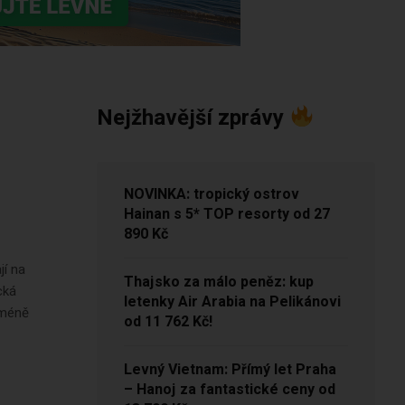
Nejžhavější zprávy
NOVINKA: tropický ostrov
Hainan s 5* TOP resorty od 27
890 Kč
jí na
Thajsko za málo peněz: kup
cká
letenky Air Arabia na Pelikánovi
 méně
od 11 762 Kč!
Levný Vietnam: Přímý let Praha
– Hanoj za fantastické ceny od