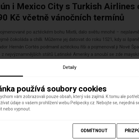
ún i Mexico City s Turkish Airlines
90 Kč včetně vánočních termínů
pojmenované po aztéckém bohu Mixtli, dalo světu mnohé – nejslavně
jmě čokoláda a chilli. Můžeme jej datovat do roku 1521, kdy si špan
dor Hernán Cortés podmanil aztéckou říši a pojmenoval ji Nové Špa
m z nejvýznamnějších států Latinské Ameriky a snoubí se zde maysk
storie, jejich rituály a tradice...
Detaily
ánka používá soubory cookies
bychom vám zobrazovali pouze obsah, který vás zajímá. K tomu ale potř
ívat údaje o vašem prohlížení webu Pelipecky.cz. Nebojte se, nejedná s
 2021
autor
Hana Hudson
it nebo vypnout.
ko zahájilo provoz nejdelší lanovky
nské Americe
ODMÍTNOUT
PŘIZP