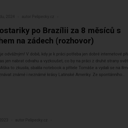
adu, 2024
autor
Pelipecky.cz
ostariky po Brazílii za 8 měsíců s
hem na zádech (rozhovor)
eje odvážným! V době, kdy je k práci potřeba jen dobré internetové při
as jen nabrat odvahu a vyzkoušet, co by na práci z druhé strany svět
Miška to zkusila, sbalila notebook a přítele Tomáše a vydali se na 8m
znávat známé i neznámé krásy Latinské Ameriky. Ze spontánního...
 2023
autor
Pelipecky.cz