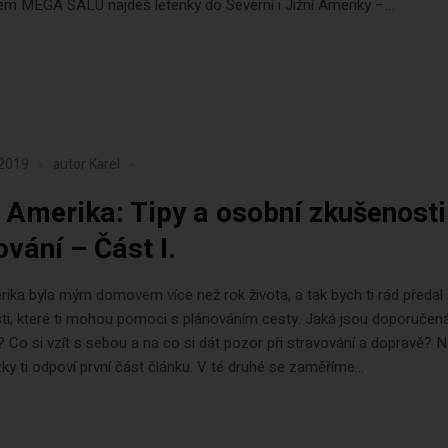
em MEGA SALU najdeš letenky do Severní i Jižní Ameriky –...
 2019
autor
Karel
í Amerika: Tipy a osobní zkušenosti
ování – Část I.
rika byla mým domovem více než rok života, a tak bych ti rád předal
ti, které ti mohou pomoci s plánováním cesty. Jaká jsou doporučen
 Co si vzít s sebou a na co si dát pozor při stravování a dopravě? N
zky ti odpoví první část článku. V té druhé se zaměříme...