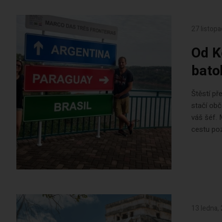
27 listop
Od K
bato
Štěstí př
stačí obč
váš šéf. 
cestu po
13 ledna,