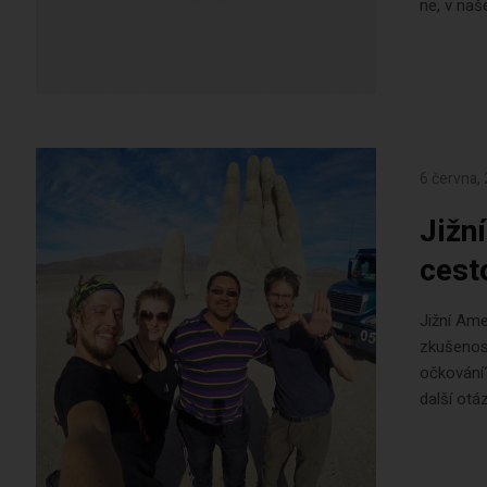
ne, v naš
6 června,
Jižn
cest
Jižní Ame
zkušenos
očkování?
další otá