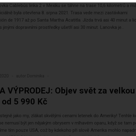
vka Cablebús linka 2 v Mexiku se táhne na trase 10,6 kilometrů a m
ficiálně byla otevřena 8. srpna 2021. Trasa vede mezi zastávkami
ión de 1917 až po Santa Martha Acatitla. Jízda trvá asi 40 minut a li
s jinými dopravními prostředky ušetří asi 30 minut. Lanovka je...
 2020
autor
Dominika
 VÝPRODEJ: Objev svět za velkou
í od 5 990 Kč
stejně jako my, zlákat skvělými cenami letenek do Ameriky! Tenhle k
ebe nemusí být jen nějakým obrysem v mlhavém oparu, když se tam p
íme tím pouze USA, což by kdekoho při slově Amerika mohlo napadn