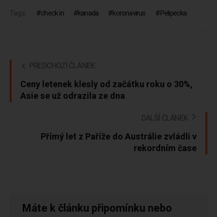
Tags:
check in
kanada
koronavirus
Pelipecka
PŘEDCHOZÍ ČLÁNEK
Ceny letenek klesly od začátku roku o 30%,
Asie se už odrazila ze dna
DALŠÍ ČLÁNEK
Přímý let z Paříže do Austrálie zvládli v
rekordním čase
Máte k článku připomínku nebo