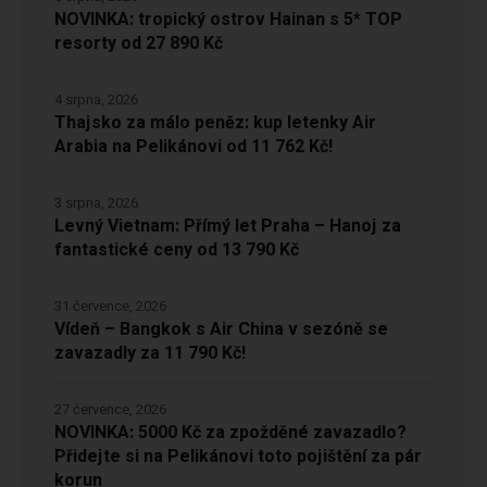
NOVINKA: tropický ostrov Hainan s 5* TOP
resorty od 27 890 Kč
4 srpna, 2026
Thajsko za málo peněz: kup letenky Air
Arabia na Pelikánovi od 11 762 Kč!
3 srpna, 2026
Levný Vietnam: Přímý let Praha – Hanoj za
fantastické ceny od 13 790 Kč
31 července, 2026
Vídeň – Bangkok s Air China v sezóně se
zavazadly za 11 790 Kč!
27 července, 2026
NOVINKA: 5000 Kč za zpožděné zavazadlo?
Přidejte si na Pelikánovi toto pojištění za pár
korun