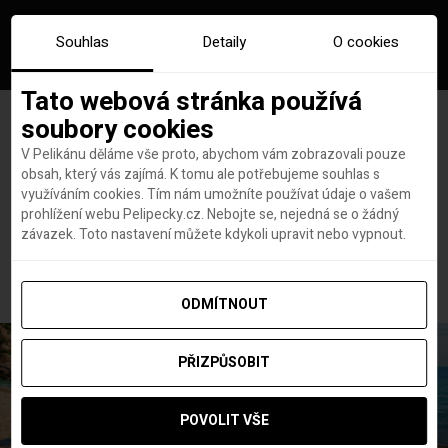
Souhlas
Detaily
O cookies
Tato webová stránka používá
soubory cookies
V Pelikánu děláme vše proto, abychom vám zobrazovali pouze
obsah, který vás zajímá. K tomu ale potřebujeme souhlas s
Hlavní stránka
Koronavirus
využíváním cookies. Tím nám umožníte používat údaje o vašem
Kanada zavádí povinné roušky u leteckých pasažérů
prohlížení webu Pelipecky.cz. Nebojte se, nejedná se o žádný
Kanada zavádí povinné roušky
závazek. Toto nastavení můžete kdykoli upravit nebo vypnout.
u leteckých pasažérů
ODMÍTNOUT
PŘIZPŮSOBIT
POVOLIT VŠE