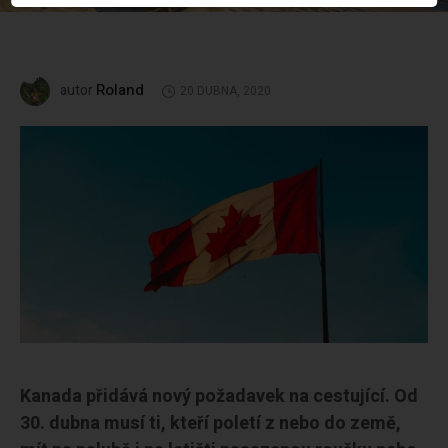
Roland
autor
20 DUBNA, 2020
Kanada přidává nový požadavek na cestující. Od
30. dubna musí ti, kteří poletí z nebo do země,