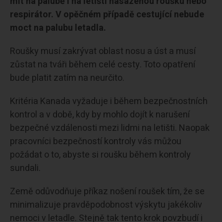
mít na palubě i na letišti nasazenou roušku nebo
respirátor. V opěčném případě cestující nebude
moct na palubu letadla.
Roušky musí zakrývat oblast nosu a úst a musí
zůstat na tváři během celé cesty. Toto opatření
bude platit zatím na neurčito.
Kritéria Kanada vyžaduje i během bezpečnostních
kontrol a v době, kdy by mohlo dojít k narušení
bezpečné vzdálenosti mezi lidmi na letišti. Naopak
pracovníci bezpečností kontroly vás můžou
požádat o to, abyste si roušku během kontroly
sundali.
Země odůvodňuje příkaz nošení roušek tím, že se
minimalizuje pravděpodobnost výskytu jakékoliv
nemoci v letadle. Stejně tak tento krok povzbudí i