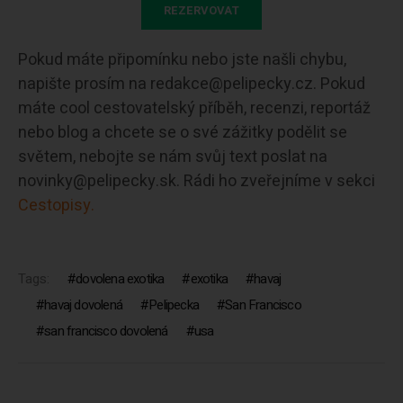
REZERVOVAT
Pokud máte připomínku nebo jste našli chybu,
napište prosím na redakce@pelipecky.cz. Pokud
máte cool cestovatelský příběh, recenzi, reportáž
nebo blog a chcete se o své zážitky podělit se
světem, nebojte se nám svůj text poslat na
novinky@pelipecky.sk. Rádi ho zveřejníme v sekci
Cestopisy.
Tags:
dovolena exotika
exotika
havaj
havaj dovolená
Pelipecka
San Francisco
san francisco dovolená
usa