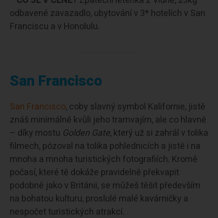
CO JE V CENĚ?
Zpáteční letenka z Vídně, 23kg
odbavené zavazadlo, ubytování v 3* hotelích v San
Franciscu a v Honolulu.
San Francisco
San Francisco
, coby slavný symbol Kalifornie, jistě
znáš minimálně kvůli jeho tramvajím, ale co hlavně
– díky mostu
Golden Gate
, který už si zahrál v tolika
filmech, pózoval na tolika pohlednicích a jistě i na
mnoha a mnoha turistických fotografiích. Kromě
počasí, které tě dokáže pravidelně překvapit
podobně jako v Británii, se můžeš těšit především
na bohatou kulturu, proslulé malé kavárničky a
nespočet turistických atrakcí.