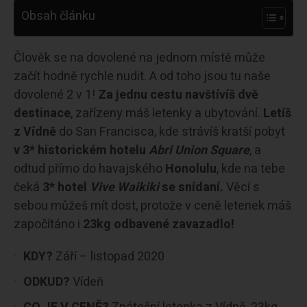
Obsah článku
Člověk se na dovolené na jednom místě může
začít hodně rychle nudit. A od toho jsou tu naše
dovolené 2 v 1!
Za jednu cestu navštívíš dvě
destinace
, zařízeny máš letenky a ubytování.
Letíš
z Vídně
do San Francisca, kde strávíš kratší pobyt
v 3* historickém hotelu
Abri Union Square
, a
odtud přímo do havajského
Honolulu
, kde na tebe
čeká
3* hotel
Vive Waikiki
se snídaní.
Věcí s
sebou můžeš mít dost, protože v ceně letenek máš
započítáno i
23kg odbavené zavazadlo!
KDY?
Září – listopad 2020
ODKUD?
Vídeň