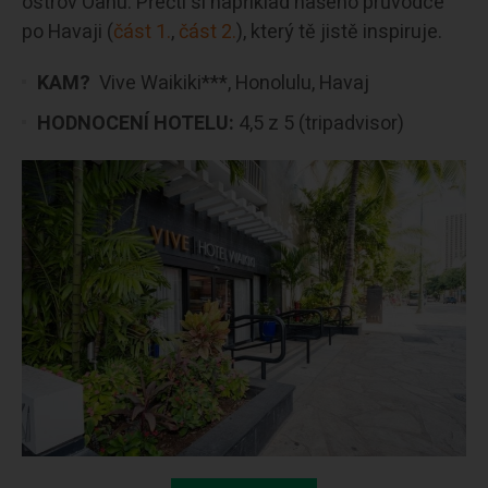
ostrov Oahu. Přečti si například našeho průvodce
po Havaji (
část 1.
,
část 2.
), který tě jistě inspiruje.
KAM?
Vive Waikiki***, Honolulu, Havaj
HODNOCENÍ HOTELU:
4,5 z 5 (tripadvisor)