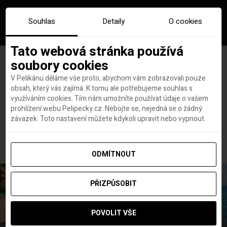
Souhlas
Detaily
O cookies
Tato webová stránka používá
soubory cookies
V Pelikánu děláme vše proto, abychom vám zobrazovali pouze
obsah, který vás zajímá. K tomu ale potřebujeme souhlas s
Hlavní stránka
Dovolené
využíváním cookies. Tím nám umožníte používat údaje o vašem
2 v 1: Podzim v San Franciscu a na Havaji od 36 990 Kč
prohlížení webu Pelipecky.cz. Nebojte se, nejedná se o žádný
2 v 1: Podzim v San Franciscu
závazek. Toto nastavení můžete kdykoli upravit nebo vypnout.
a na Havaji od 36 990 Kč
ODMÍTNOUT
PŘIZPŮSOBIT
POVOLIT VŠE