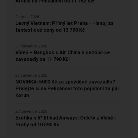
Arabia na Pelikánovi od 11 762 Kč!
3 srpna, 2026
Levný Vietnam: Přímý let Praha – Hanoj za
fantastické ceny od 13 790 Kč
31 července, 2026
Vídeň – Bangkok s Air China v sezóně se
zavazadly za 11 790 Kč!
27 července, 2026
NOVINKA: 5000 Kč za zpožděné zavazadlo?
Přidejte si na Pelikánovi toto pojištění za pár
korun
27 července, 2026
Exotika s 5* Etihad Airways: Odlety z Vídně i
Prahy od 10 590 Kč