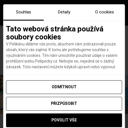
Souhlas
Detaily
O cookies
Tato webová stránka používá
soubory cookies
V Pelikánu děláme vše proto, abychom vám zobrazovali pouze
obsah, který vás zajímá. K tomu ale potřebujeme souhlas s
Hlavní stránka
tipy edinburgh
využíváním cookies. Tím nám umožníte používat údaje o vašem
Štítek:
tipy edinburgh
prohlížení webu Pelipecky.cz. Nebojte se, nejedná se o žádný
závazek. Toto nastavení můžete kdykoli upravit nebo vypnout.
ODMÍTNOUT
PŘIZPŮSOBIT
POVOLIT VŠE