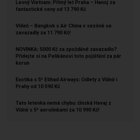
Levný Vietnam: Přímý let Praha – Hanoj za
fantastické ceny od 13 790 Kč
Vídeň – Bangkok s Air China v sezóně se
zavazadly za 11 790 Kč!
NOVINKA: 5000 Kč za zpožděné zavazadlo?
Přidejte si na Pelikánovi toto pojištění za pár
korun
Exotika s 5* Etihad Airways: Odlety z Vídně i
Prahy od 10 590 Kč
Tato letenka nemá chybu: čínská Havaj z
Vídně s 5* aerolinkami za 10 990 Kč!