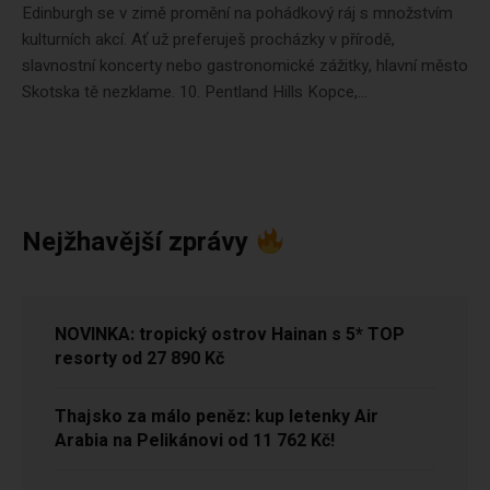
Edinburgh se v zimě promění na pohádkový ráj s množstvím
kulturních akcí. Ať už preferuješ procházky v přírodě,
slavnostní koncerty nebo gastronomické zážitky, hlavní město
Skotska tě nezklame. 10. Pentland Hills Kopce,...
Nejžhavější zprávy
NOVINKA: tropický ostrov Hainan s 5* TOP
resorty od 27 890 Kč
Thajsko za málo peněz: kup letenky Air
Arabia na Pelikánovi od 11 762 Kč!