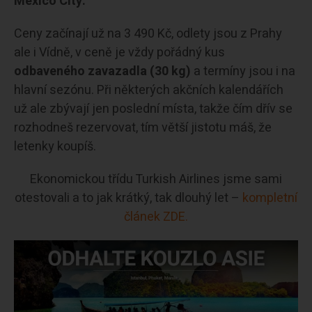
Mexico City.
Ceny začínají už na 3 490 Kč, odlety jsou z Prahy
ale i Vídně, v ceně je vždy pořádný kus
odbaveného zavazadla (30 kg)
a termíny jsou i na
hlavní sezónu. Při některých akčních kalendářích
už ale zbývají jen poslední místa, takže čím dřív se
rozhodneš rezervovat, tím větší jistotu máš, že
letenky koupíš.
Ekonomickou třídu Turkish Airlines jsme sami
otestovali a to jak krátký, tak dlouhý let –
kompletní
článek ZDE.