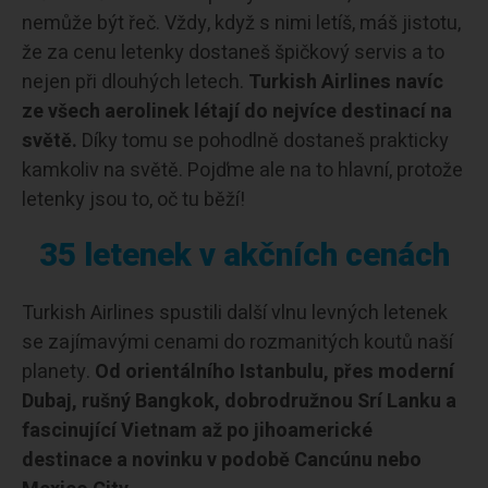
nemůže být řeč. Vždy, když s nimi letíš, máš jistotu,
že za cenu letenky dostaneš špičkový servis a to
nejen při dlouhých letech.
Turkish Airlines navíc
ze všech aerolinek létají do nejvíce destinací na
světě.
Díky tomu se pohodlně dostaneš prakticky
kamkoliv na světě. Pojďme ale na to hlavní, protože
letenky jsou to, oč tu běží!
35 letenek v akčních cenách
Turkish Airlines spustili další vlnu levných letenek
se zajímavými cenami do rozmanitých koutů naší
planety.
Od orientálního Istanbulu, přes moderní
Dubaj, rušný Bangkok, dobrodružnou Srí Lanku a
fascinující Vietnam až po jihoamerické
destinace a novinku v podobě Cancúnu nebo