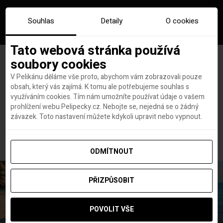
Souhlas
Detaily
O cookies
Tato webová stránka používá
soubory cookies
V Pelikánu děláme vše proto, abychom vám zobrazovali pouze
obsah, který vás zajímá. K tomu ale potřebujeme souhlas s
Hlavní stránka
Letenky
využíváním cookies. Tím nám umožníte používat údaje o vašem
Hurá s Turkem! Akční letenky s Turkish Airlines od 3 490 Kč
prohlížení webu Pelipecky.cz. Nebojte se, nejedná se o žádný
Hurá s Turkem! Akční letenky
závazek. Toto nastavení můžete kdykoli upravit nebo vypnout.
s Turkish Airlines od 3 490 Kč
ODMÍTNOUT
PŘIZPŮSOBIT
POVOLIT VŠE