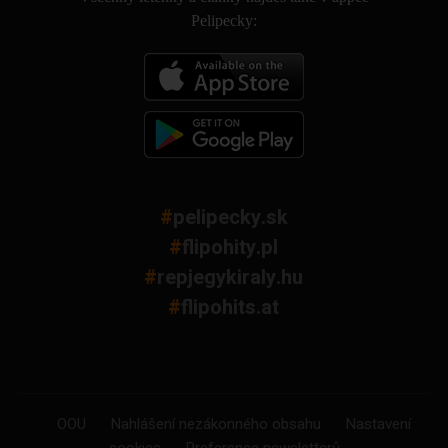
Pelipecky:
#
pelipecky.sk
#
flipohity.pl
#
repjegykiraly.hu
#
flipohits.at
OOU
Nahlášení nezákonného obsahu
Nastavení