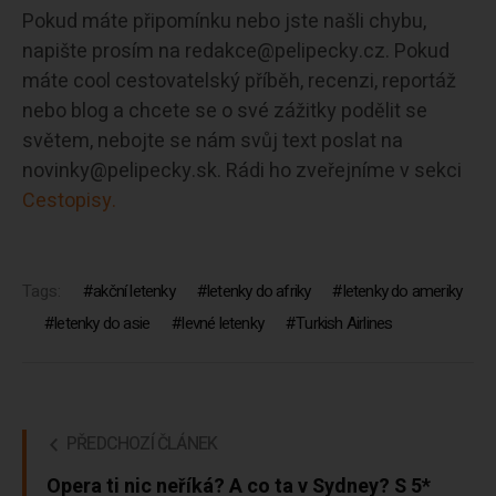
Pokud máte připomínku nebo jste našli chybu,
napište prosím na redakce@pelipecky.cz. Pokud
máte cool cestovatelský příběh, recenzi, reportáž
nebo blog a chcete se o své zážitky podělit se
světem, nebojte se nám svůj text poslat na
novinky@pelipecky.sk. Rádi ho zveřejníme v sekci
Cestopisy.
Tags:
akční letenky
letenky do afriky
letenky do ameriky
letenky do asie
levné letenky
Turkish Airlines
PŘEDCHOZÍ ČLÁNEK
Opera ti nic neříká? A co ta v Sydney? S 5*