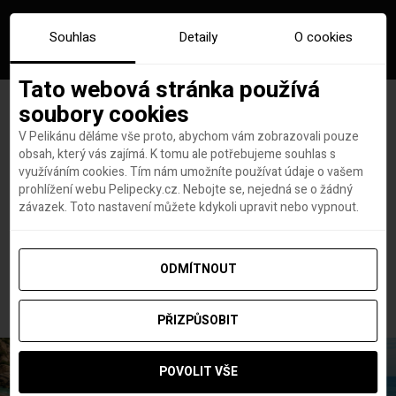
Souhlas
Detaily
O cookies
Tato webová stránka používá
soubory cookies
V Pelikánu děláme vše proto, abychom vám zobrazovali pouze
obsah, který vás zajímá. K tomu ale potřebujeme souhlas s
Hlavní stránka
Dovolené
využíváním cookies. Tím nám umožníte používat údaje o vašem
POBYT DNE: Dovolená na jihu Španělska se snídaní a odletem
prohlížení webu Pelipecky.cz. Nebojte se, nejedná se o žádný
z Prahy od 17 690 Kč
závazek. Toto nastavení můžete kdykoli upravit nebo vypnout.
POBYT DNE: Dovolená na jihu
Španělska se snídaní a
ODMÍTNOUT
odletem z Prahy od 17 690 Kč
PŘIZPŮSOBIT
POVOLIT VŠE