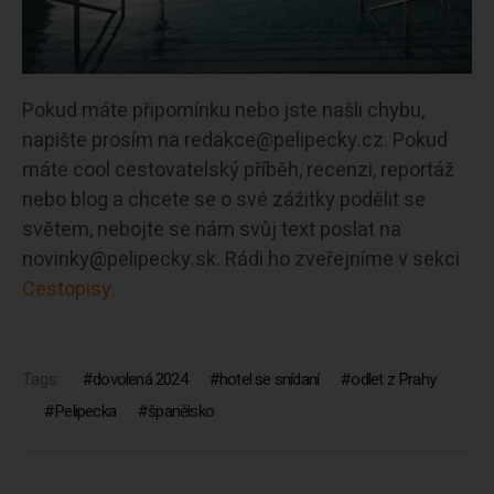
Pokud máte připomínku nebo jste našli chybu,
napište prosím na redakce@pelipecky.cz. Pokud
máte cool cestovatelský příběh, recenzi, reportáž
nebo blog a chcete se o své zážitky podělit se
světem, nebojte se nám svůj text poslat na
novinky@pelipecky.sk. Rádi ho zveřejníme v sekci
Cestopisy.
Tags:
dovolená 2024
hotel se snídaní
odlet z Prahy
Pelipecka
španělsko