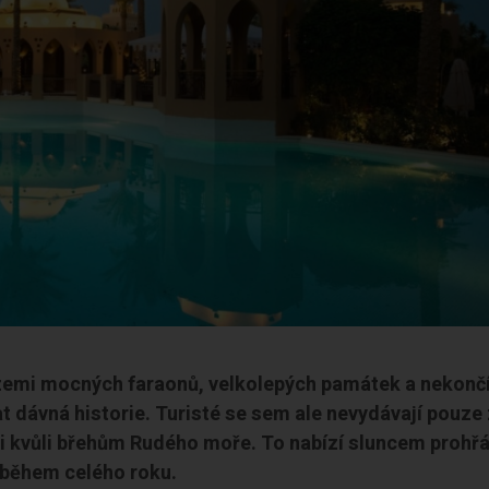
 zemi mocných faraonů, velkolepých památek a nekončí
t dávná historie. Turisté se sem ale nevydávají pouze
 i kvůli břehům Rudého moře. To nabízí sluncem prohř
 během celého roku.