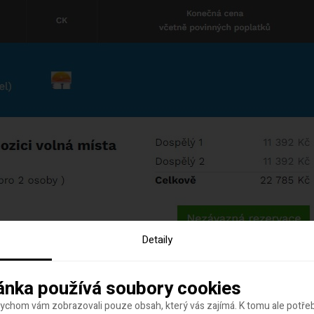
Detaily
ánka používá soubory cookies
bychom vám zobrazovali pouze obsah, který vás zajímá. K tomu ale potř