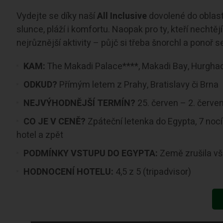
Vydejte se díky naší
All Inclusive
dovolené do oblas
slunce, pláží i komfortu. Naopak pro ty, kteří nechtě
nejrůznější aktivity – půjč si třeba šnorchl a pono
KAM:
The Makadi Palace****, Makadi Bay, Hurghad
ODKUD?
Přímým letem z Prahy, Bratislavy či Brna
NEJVÝHODNĚJŠÍ TERMÍN?
25. červen – 2. červe
CO JE V CENĚ?
Zpáteční letenka do Egypta, 7 nocí 
hotel a zpět
PODMÍNKY VSTUPU DO EGYPTA:
Země zrušila v
HODNOCENÍ HOTELU:
4,5 z 5 (tripadvisor)