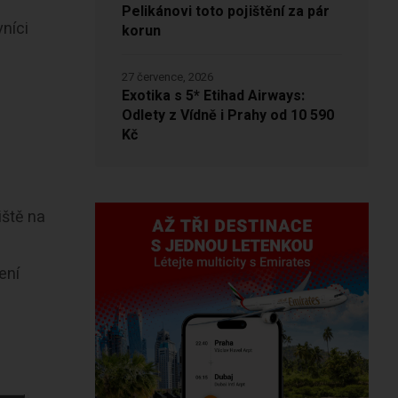
Pelikánovi toto pojištění za pár
vníci
korun
27 července, 2026
Exotika s 5* Etihad Airways:
Odlety z Vídně i Prahy od 10 590
Kč
iště na
ení