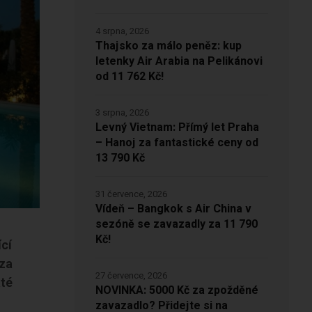
4 srpna, 2026
Thajsko za málo peněz: kup
letenky Air Arabia na Pelikánovi
od 11 762 Kč!
3 srpna, 2026
Levný Vietnam: Přímý let Praha
– Hanoj za fantastické ceny od
13 790 Kč
31 července, 2026
Vídeň – Bangkok s Air China v
sezóně se zavazadly za 11 790
Kč!
cí
 za
27 července, 2026
áté
NOVINKA: 5000 Kč za zpožděné
zavazadlo? Přidejte si na