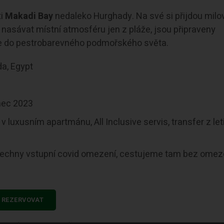
ti
Makadi Bay
nedaleko Hurghady. Na své si přijdou milo
jí nasávat místní atmosféru jen z pláže, jsou připraveny
ř se do pestrobarevného podmořského světa.
a, Egypt
nec 2023
v luxusním apartmánu, All Inclusive servis, transfer z let
šechny vstupní covid omezení, cestujeme tam bez omez
REZERVOVAT