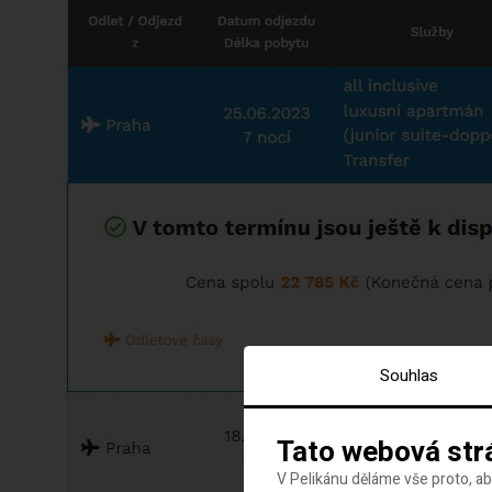
Souhlas
Tato webová str
V Pelikánu děláme vše proto, a