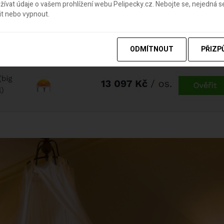
ívat údaje o vašem prohlížení webu Pelipecky.cz. Nebojte se, nejedná s
it nebo vypnout.
ODMÍTNOUT
PŘIZP