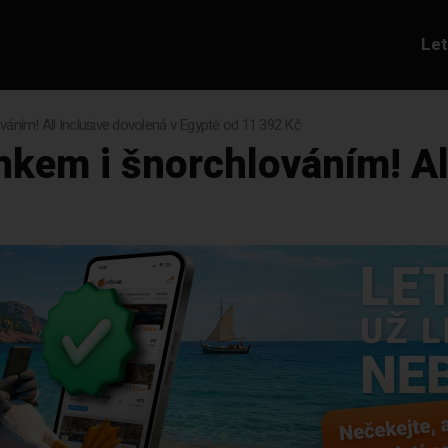
Le
ním! All Inclusive dovolená v Egyptě od 11 392 Kč
kem i šnorchlováním! All