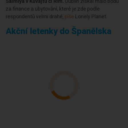
Salmiya v Kuvajtu či Řím.
Dublin získal málo bodů
za finance a ubytování, které je zde podle
respondentů velmi drahé,
píše
Lonely Planet.
Akční letenky do Španělska