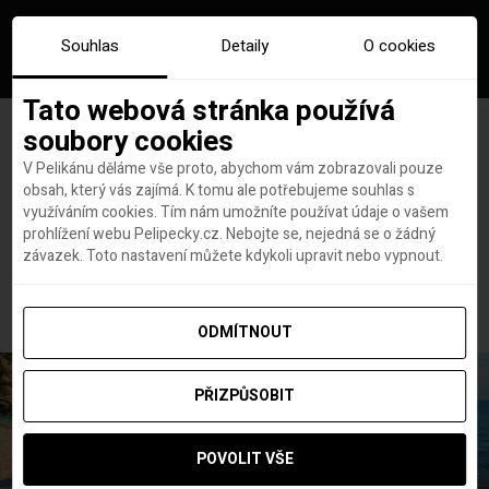
Souhlas
Detaily
O cookies
Tato webová stránka používá
soubory cookies
V Pelikánu děláme vše proto, abychom vám zobrazovali pouze
obsah, který vás zajímá. K tomu ale potřebujeme souhlas s
Hlavní stránka
Novinky
využíváním cookies. Tím nám umožníte používat údaje o vašem
Kde se cizincům žije nejlépe? Hodnotili bydlení i práci
prohlížení webu Pelipecky.cz. Nebojte se, nejedná se o žádný
Kde se cizincům žije nejlépe?
závazek. Toto nastavení můžete kdykoli upravit nebo vypnout.
Hodnotili bydlení i práci
ODMÍTNOUT
PŘIZPŮSOBIT
POVOLIT VŠE