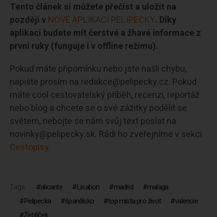
Tento článek si můžete přečíst a uložit na
později v
NOVÉ APLIKACI PELIPECKY
. Díky
aplikaci budete mít čerstvé a žhavé informace z
první ruky (funguje i v offline režimu).
Pokud máte připomínku nebo jste našli chybu,
napište prosím na redakce@pelipecky.cz. Pokud
máte cool cestovatelský příběh, recenzi, reportáž
nebo blog a chcete se o své zážitky podělit se
světem, nebojte se nám svůj text poslat na
novinky@pelipecky.sk. Rádi ho zveřejníme v sekci
Cestopisy.
Tags:
alicante
Lisabon
madrid
malaga
Pelipecka
španělsko
top místa pro život
valencie
Žebříček