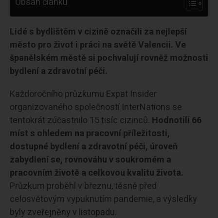
Obsah článku
Lidé s bydlištěm v cizině označili za nejlepší
město pro život i práci na světě Valencii. Ve
španělském městě si pochvalují rovněž možnosti
bydlení a zdravotní péči.
Každoročního průzkumu Expat Insider
organizovaného společností InterNations se
tentokrát zúčastnilo 15 tisíc cizinců.
Hodnotili 66
míst s ohledem na pracovní příležitosti,
dostupné bydlení a zdravotní péči, úroveň
zabydlení se, rovnováhu v soukromém a
pracovním životě a celkovou kvalitu života.
Průzkum proběhl v březnu, těsně před
celosvětovým vypuknutím pandemie, a výsledky
byly zveřejněny v listopadu.