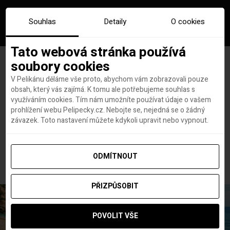
Souhlas
Detaily
O cookies
Tato webová stránka používá
soubory cookies
V Pelikánu děláme vše proto, abychom vám zobrazovali pouze
obsah, který vás zajímá. K tomu ale potřebujeme souhlas s
Hlavní stránka
Letenky
Asie
využíváním cookies. Tím nám umožníte používat údaje o vašem
Však my je srovnáme! Letenky do Bangkoku od 9 690 Kč
prohlížení webu Pelipecky.cz. Nebojte se, nejedná se o žádný
Však my je srovnáme!
závazek. Toto nastavení můžete kdykoli upravit nebo vypnout.
Letenky do Bangkoku od 9
690 Kč
ODMÍTNOUT
PŘIZPŮSOBIT
POVOLIT VŠE