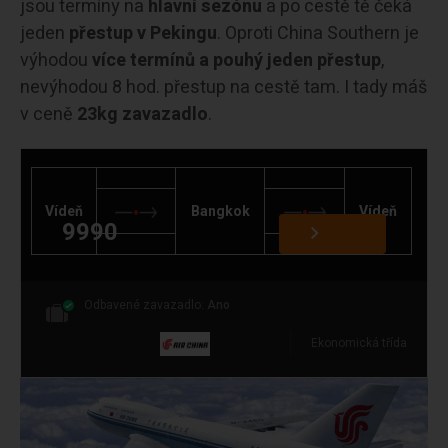
jsou termíny na
hlavní sezónu
a po cestě tě čeká
jeden
přestup v Pekingu
. Oproti China Southern je
výhodou
více termínů a pouhý jeden přestup
,
nevýhodou 8 hod. přestup na cestě tam. I tady máš
v ceně
23kg zavazadlo
.
Vídeň
Bangkok
Vídeň
9990
Odbavené zavazadlo:
Ano
Ekonomická třída