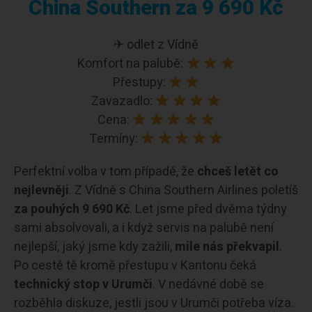
China Southern za 9 690 Kč
✈ odlet z Vídně
Komfort na palubě:
Přestupy:
Zavazadlo:
Cena:
Termíny:
Perfektní volba v tom případě, že
chceš letět co
nejlevněji
. Z Vídně s China Southern Airlines poletíš
za pouhých 9 690 Kč
. Let jsme před dvěma týdny
sami absolvovali, a i když servis na palubě není
nejlepší, jaký jsme kdy zažili,
mile nás překvapil
.
Po cestě tě kromě přestupu v Kantonu čeká
technický stop v Urumči
. V nedávné době se
rozběhla diskuze, jestli jsou v Urumči potřeba víza.