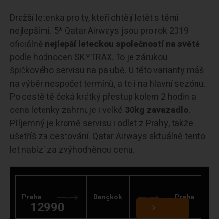
Dražší letenka pro ty, kteří chtějí letět s těmi
nejlepšími. 5* Qatar Airways jsou pro rok 2019
oficiálně
nejlepší leteckou společností na světě
podle hodnocen SKYTRAX. To je zárukou
špičkového servisu na palubě. U této varianty máš
na výběr nespočet termínů, a to i na hlavní sezónu.
Po cestě tě čeká krátký přestup kolem 2 hodin a
cena letenky zahrnuje i velké
30kg zavazadlo
.
Příjemný je kromě servisu i odlet z Prahy, takže
ušetříš za cestování. Qatar Airways aktuálně tento
let nabízí za zvýhodněnou cenu.
Praha
Bangkok
Praha
12990