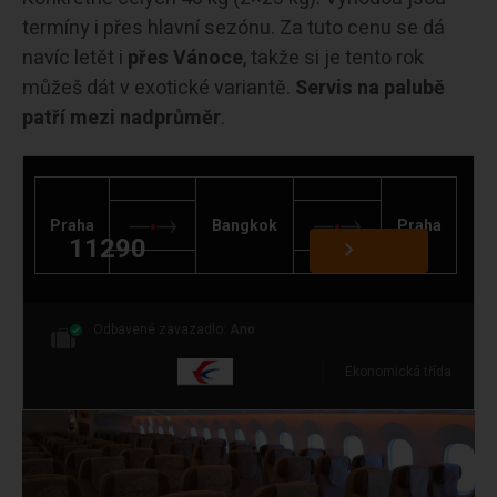
termíny i přes hlavní sezónu. Za tuto cenu se dá
navíc letět i
přes Vánoce
, takže si je tento rok
můžeš dát v exotické variantě.
Servis na palubě
patří mezi nadprůměr
.
Praha
Bangkok
Praha
11290
Odbavené zavazadlo:
Ano
Ekonomická třída