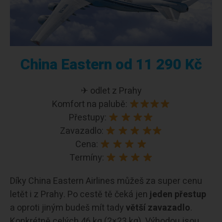
China Eastern od 11 290 Kč
✈ odlet z Prahy
Komfort na palubě:
Přestupy:
Zavazadlo:
Cena:
Termíny:
Díky China Eastern Airlines můžeš za super cenu
letět i z Prahy. Po cestě tě čeká jen
jeden přestup
a oproti jiným budeš mít tady
větší zavazadlo
.
Konkrétně celých 46 kg (2×23 kg). Výhodou jsou