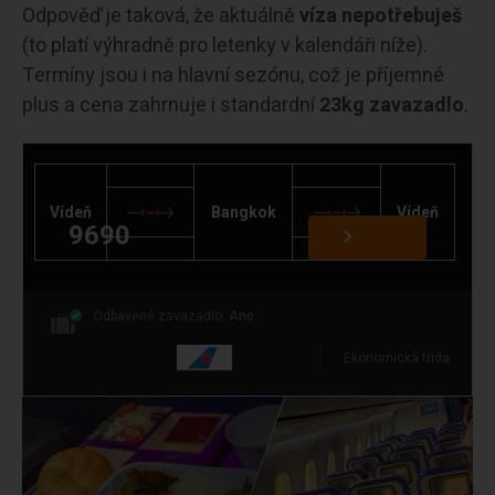
Odpověď je taková, že aktuálně
víza nepotřebuješ
(to platí výhradně pro letenky v kalendáři níže).
Termíny jsou i na hlavní sezónu, což je příjemné
plus a cena zahrnuje i standardní
23kg zavazadlo
.
Vídeň
Bangkok
Vídeň
9690
Odbavené zavazadlo:
Ano
Ekonomická třída