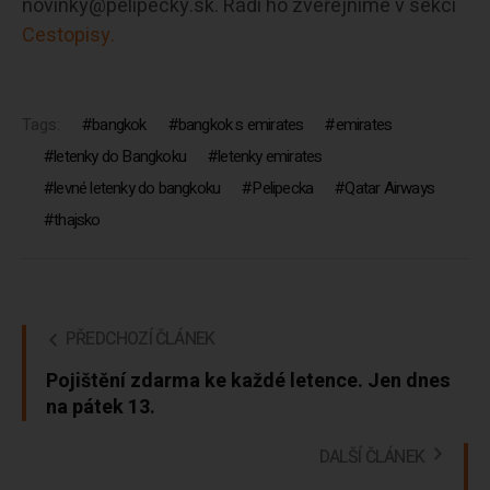
novinky@pelipecky.sk. Rádi ho zveřejníme v sekci
Cestopisy.
Tags:
bangkok
bangkok s emirates
emirates
letenky do Bangkoku
letenky emirates
levné letenky do bangkoku
Pelipecka
Qatar Airways
thajsko
PŘEDCHOZÍ ČLÁNEK
Pojištění zdarma ke každé letence. Jen dnes
na pátek 13.
DALŠÍ ČLÁNEK