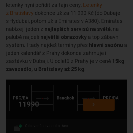
letenky nyní pořídit za fajn ceny.
Letenky
z Bratislavy
dokonce už za 11 990 Kč (do Dubaje
s flydubai, potom už s Emirates v A380). Emirates
nabízejí jeden z
nejlepších servisů na světě
, na
palubě najdeš
největší obrazovky
a top zábavní
systém. I tady najdeš termíny přes
hlavní sezónu
a
jeden kalendář z Prahy dokonce zahrnuje i
zastávku v Dubaji. U odletů z Prahy je v ceně
15kg
zavazadlo, u Bratislavy až 25 kg
.
PRG/BA
Bangkok
PRG/BA
11990
Odbavené zavazadlo:
Ano