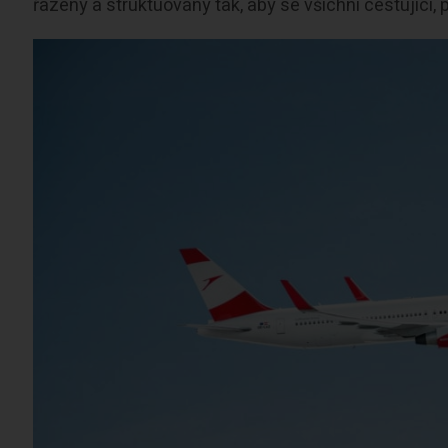
řazeny a struktuovány tak, aby se všichni cestující, 