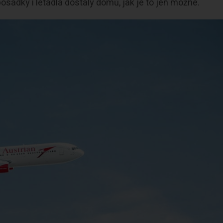
posádky i letadla dostaly domů, jak je to jen možné.