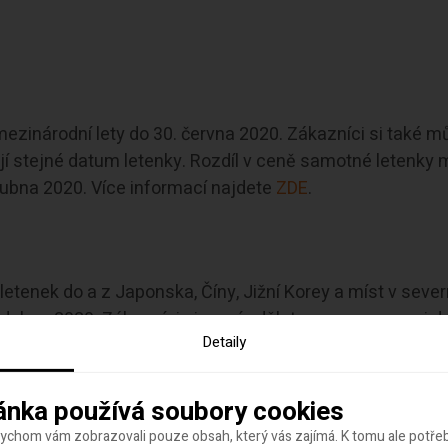
mezinárodní lety do 30. června 2020. Zákazníci si také 
jí stejné datum letenky. Rozdíl v ceně samotné letenky 
ubna 2020. Více informací najdete
ZDE
.
enek do a z Japonska, Číny, Jižní Korey a míst v severní 
dubna 2020. Zákazníci si musí udělat novou rezervaci do
Detaily
ánka používá soubory cookies
bychom vám zobrazovali pouze obsah, který vás zajímá. K tomu ale potř