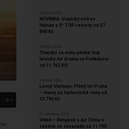
5 srpna, 2026
NOVINKA: tropický ostrov
Hainan s 5* TOP resorty od 27
890 Kč
4 srpna, 2026
Thajsko za málo peněz: kup
letenky Air Arabia na Pelikánovi
od 11 762 Kč!
3 srpna, 2026
Levný Vietnam: Přímý let Praha
– Hanoj za fantastické ceny od
13 790 Kč
31 července, 2026
t
Vídeň – Bangkok s Air China v
nie.
sezóně se zavazadly za 11 790