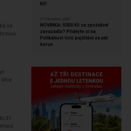
Kč!
27 července, 2026
NOVINKA: 5000 Kč za zpožděné
ýká se
zavazadlo? Přidejte si na
rázovou
Pelikánovi toto pojištění za pár
korun
el
 Více
do 31.
ormací