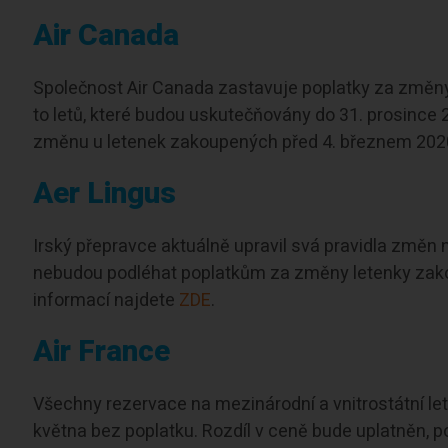
Air Canada
Společnost Air Canada zastavuje poplatky za změny
to letů, které budou uskutečňovány do 31. prosince
změnu u letenek zakoupených před 4. březnem 2020,
Aer Lingus
Irský přepravce aktuálně upravil svá pravidla změn n
nebudou podléhat poplatkům za změny letenky zakou
informací najdete
ZDE
.
Air France
Všechny rezervace na mezinárodní a vnitrostátní le
května bez poplatku. Rozdíl v ceně bude uplatněn, po