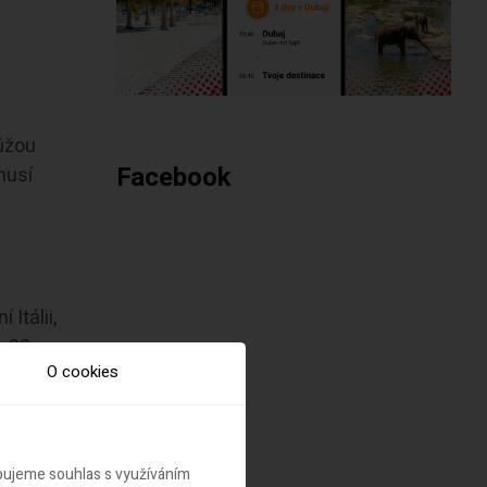
můžou
Facebook
musí
Itálii,
 30.
O cookies
ebujeme souhlas s využíváním