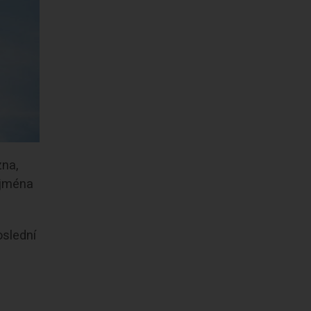
zna,
ejména
oslední