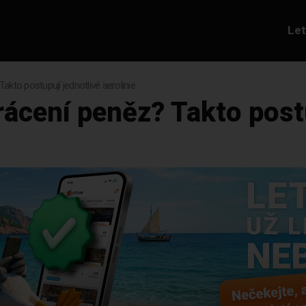
Le
kto postupují jednotlivé aerolinie
ácení peněz? Takto postu