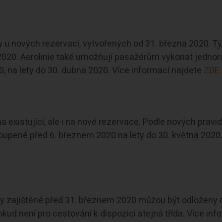
 u nových rezervací, vytvořených od 31. března 2020. T
 2020. Aerolinie také umožňují pasažérům vykonat jedno
 na lety do 30. dubna 2020. Více informací najdete
ZDE
.
a existující, ale i na nové rezervace. Podle nových pravid
pené před 6. březnem 2020 na lety do 30. května 2020.
ty zajištěné před 31. březnem 2020 můžou být odloženy 
kud není pro cestování k dispozici stejná třída. Více inf