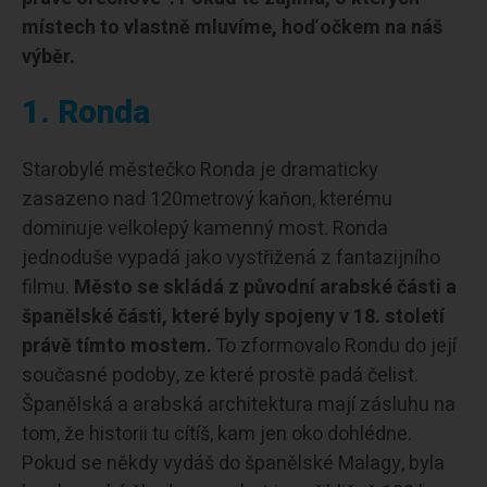
místech to vlastně mluvíme, hoď očkem na náš
výběr.
1. Ronda
Starobylé městečko Ronda je dramaticky
zasazeno nad 120metrový kaňon, kterému
dominuje velkolepý kamenný most. Ronda
jednoduše vypadá jako vystřižená z fantazijního
filmu.
Město se skládá z původní arabské části a
španělské části, které byly spojeny v 18. století
právě tímto mostem.
To zformovalo Rondu do její
současné podoby, ze které prostě padá čelist.
Španělská a arabská architektura mají zásluhu na
tom, že historii tu cítíš, kam jen oko dohlédne.
Pokud se někdy vydáš do španělské Malagy, byla