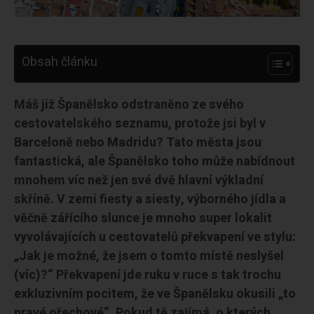
Obsah článku
Máš již Španělsko odstraněno ze svého
cestovatelského seznamu, protože jsi byl v
Barceloně nebo Madridu? Tato města jsou
fantastická, ale Španělsko toho může nabídnout
mnohem víc než jen své dvě hlavní výkladní
skříně. V zemi fiesty a siesty, výborného jídla a
věčně zářícího slunce je mnoho super lokalit
vyvolávajících u cestovatelů překvapení ve stylu:
„Jak je možné, že jsem o tomto místě neslyšel
(víc)?“ Překvapení jde ruku v ruce s tak trochu
exkluzivním pocitem, že ve Španělsku okusili „to
pravé ořechové“. Pokud tě zajímá, o kterých