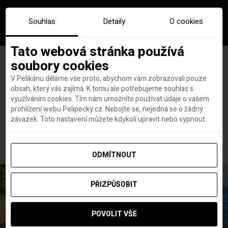
Souhlas
Detaily
O cookies
Tato webová stránka používá
soubory cookies
V Pelikánu děláme vše proto, abychom vám zobrazovali pouze
obsah, který vás zajímá. K tomu ale potřebujeme souhlas s
Hlavní stránka
Cestopisy
využíváním cookies. Tím nám umožníte používat údaje o vašem
10 nevšedních míst Španělska, která musíš vidět
prohlížení webu Pelipecky.cz. Nebojte se, nejedná se o žádný
10 nevšedních míst
závazek. Toto nastavení můžete kdykoli upravit nebo vypnout.
Španělska, která musíš vidět
ODMÍTNOUT
PŘIZPŮSOBIT
POVOLIT VŠE