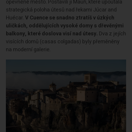
opevněné město. Postavili ji Mauři, které upoutala
strategická poloha útesů nad řekami Júcar and
Huécar.
V Cuence se snadno ztratíš v úzkých
uličkách, oddělujících vysoké domy s dřevěnými
balkony, které doslova visí nad útesy.
Dva z jejích
visících domů (casas colgadas) byly přeměněny
na moderní galerie.