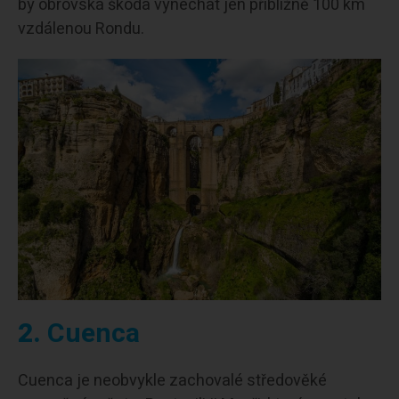
by obrovská škoda vynechat jen přibližně 100 km
vzdálenou Rondu.
2.
Cuenca
Cuenca je neobvykle zachovalé středověké