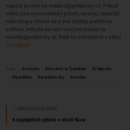
napište prosím na redakce@pelipecky.cz. Pokud
máte cool cestovatelský příběh, recenzi, reportáž
nebo blog a chcete se o své zážitky podělit se
světem, nebojte se nám svůj text poslat na
novinky@pelipecky.sk. Rádi ho zveřejníme v sekci
Cestopisy.
Tags:
cestopis
dovolená ve Španělsku
Pelipecka
španělsko
španělsko tipy
turistika
PŘEDCHOZÍ ČLÁNEK
6 nejlepších výletů v okolí Nice