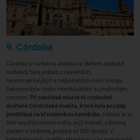
9.
Córdoba
Córdoba je ozdobou Andalusie. Během arabské
nadvlády byla jedním z největších,
nejvýznamnějších a nejbohatších měst Evropy.
Dokonce byla i jejím intelektuálním a uměleckým
centrem.
Při návštěvě města tě rozhodně
dostane Córdobská mešita, která byla později
předělána na křesťanskou katedrálu.
Údajně je to
třetí největší mešita světa, jejíž interiér, zdobený
zlatem a stříbrem, podpírá až 850 sloupů. V
katedrále navíc ucítítíš i příjemnou vůni pomerančů