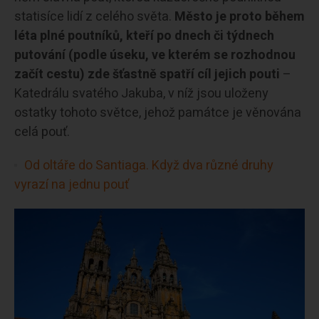
statisíce lidí z celého světa.
Město je proto během
léta plné poutníků, kteří po dnech či týdnech
putování (podle úseku, ve kterém se rozhodnou
začít cestu) zde šťastně spatří cíl jejich pouti
–
Katedrálu svatého Jakuba, v níž jsou uloženy
ostatky tohoto světce, jehož památce je věnována
celá pouť.
Od oltáře do Santiaga. Když dva různé druhy
vyrazí na jednu pouť