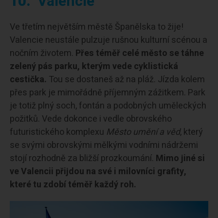
10.
Valencie
Ve třetím největším městě Španělska to žije!
Valencie neustále pulzuje rušnou kulturní scénou a
nočním životem.
Přes téměř celé město se táhne
zelený pás parku, kterým vede cyklistická
cestička.
Tou se dostaneš až na pláž. Jízda kolem
přes park je mimořádně příjemným zážitkem. Park
je totiž plný soch, fontán a podobných uměleckých
požitků. Vede dokonce i vedle obrovského
futuristického komplexu
Město umění a věd
, který
se svými obrovskými mělkými vodními nádržemi
stojí rozhodně za bližší prozkoumání.
Mimo jiné si
ve Valencii přijdou na své i milovníci grafity,
které tu zdobí téměř každý roh.