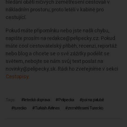
hledání obětí ničivých zemětřesení cestovali v
nákladním prostoru, proto letěli v kabině pro
cestující.
Pokud máte připomínku nebo jste našli chybu,
napište prosím na redakce@pelipecky.cz. Pokud
máte cool cestovatelský příběh, recenzi, reportáž
nebo blog a chcete se o své zážitky podělit se
světem, nebojte se nám svůj text poslat na
novinky@pelipecky.sk. Rádi ho zveřejníme v sekci
Cestopisy.
Tags:
letecká doprava
Pelipecka
psi na palubě
turecko
Turkish Airlines
zemětřesení Turecko