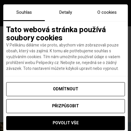
Souhlas
Detaily
O cookies
Tato webová stránka používá
soubory cookies
V Pelikánu děláme vše proto, abychom vám zobrazovali pouze
obsah, který vás zajímá. K tomu ale potřebujeme souhlas s
Hlavní stránka
Novinky
využíváním cookies. Tím nám umožníte používat údaje o vašem
Psi, kteří pomáhali při zemětřesení v Turecku, letěli domů s Turkish
prohlížení webu Pelipecky.cz. Nebojte se, nejedná se o žádný
Airlines v kabině pro cestující
závazek. Toto nastavení můžete kdykoli upravit nebo vypnout.
Psi, kteří pomáhali při
zemětřesení v Turecku, letěli
ODMÍTNOUT
domů s Turkish Airlines v
kabině pro cestující
PŘIZPŮSOBIT
POVOLIT VŠE