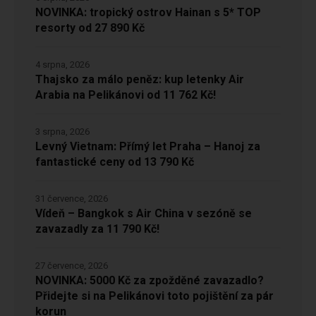
NOVINKA: tropický ostrov Hainan s 5* TOP
resorty od 27 890 Kč
4 srpna, 2026
Thajsko za málo peněz: kup letenky Air
Arabia na Pelikánovi od 11 762 Kč!
3 srpna, 2026
Levný Vietnam: Přímý let Praha – Hanoj za
fantastické ceny od 13 790 Kč
31 července, 2026
Vídeň – Bangkok s Air China v sezóně se
zavazadly za 11 790 Kč!
27 července, 2026
NOVINKA: 5000 Kč za zpožděné zavazadlo?
Přidejte si na Pelikánovi toto pojištění za pár
korun