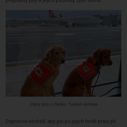
přepravily psy a jejich psovody zpět domů.
Zdroj foto v článku: Turkish Airlines
Dopravce nechtěl, aby psi po jejich tvrdé práci při