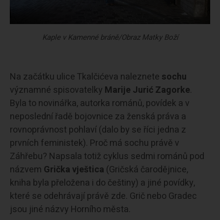
Kaple v Kamenné bráně/Obraz Matky Boží
Na začátku ulice Tkalčićeva naleznete
sochu
významné spisovatelky
Marije Jurić Zagorke
.
Byla to novinářka, autorka románů, povídek a v
neposlední řadě bojovnice za ženská práva a
rovnoprávnost pohlaví (dalo by se říci jedna z
prvních feministek). Proč má sochu právě v
Záhřebu? Napsala totiž cyklus sedmi románů pod
názvem
Grička vještica
(Gričská čarodějnice,
kniha byla přeložena i do češtiny) a jiné povídky,
které se odehrávají právě zde. Grič nebo Gradec
jsou jiné názvy Horního města.