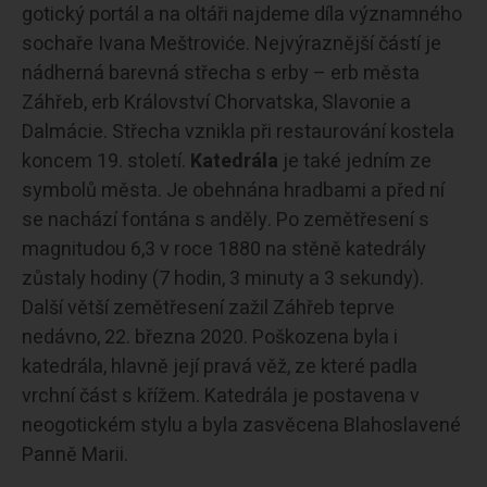
gotický portál a na oltáři najdeme díla významného
sochaře Ivana Meštroviće. Nejvýraznější částí je
nádherná barevná střecha s erby – erb města
Záhřeb, erb Království Chorvatska, Slavonie a
Dalmácie. Střecha vznikla při restaurování kostela
koncem 19. století.
Katedrála
je také jedním ze
symbolů města. Je obehnána hradbami a před ní
se nachází fontána s anděly. Po zemětřesení s
magnitudou 6,3 v roce 1880 na stěně katedrály
zůstaly hodiny (7 hodin, 3 minuty a 3 sekundy).
Další větší zemětřesení zažil Záhřeb teprve
nedávno, 22. března 2020. Poškozena byla i
katedrála, hlavně její pravá věž, ze které padla
vrchní část s křížem. Katedrála je postavena v
neogotickém stylu a byla zasvěcena Blahoslavené
Panně Marii.