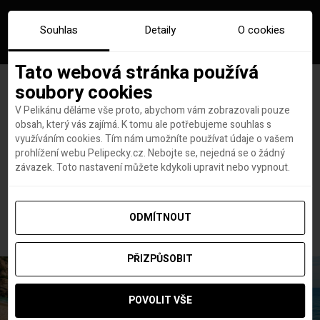
Souhlas
Detaily
O cookies
Tato webová stránka používá
soubory cookies
V Pelikánu děláme vše proto, abychom vám zobrazovali pouze
obsah, který vás zajímá. K tomu ale potřebujeme souhlas s
Hlavní stránka
Cestopisy
využíváním cookies. Tím nám umožníte používat údaje o vašem
V Záhřebu si na své přijde každý! Průvodce s tipy a letenkami
prohlížení webu Pelipecky.cz. Nebojte se, nejedná se o žádný
V Záhřebu si na své přijde
závazek. Toto nastavení můžete kdykoli upravit nebo vypnout.
každý! Průvodce s tipy a
letenkami
ODMÍTNOUT
PŘIZPŮSOBIT
POVOLIT VŠE