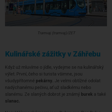
Tramvaj (tramvaj)/ZET
Kulinářské zážitky v Záhřebu
Když už mluvíme o jídle, vydejme se na kulinářský
výlet. První, čeho si turista všimne, jsou
všudypřítomné
pekárny.
Je velmi obtížné odolat
nadýchanému pečivu, ať už sladkému nebo
slanému. Ze slaných dobrot je známý
burek
a také
slanac.