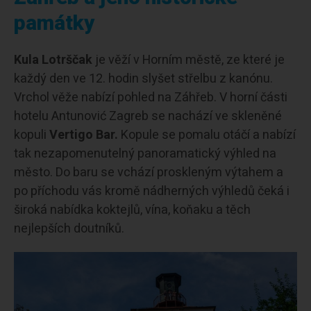
památky
Kula Lotrščak
je věží v Horním městě, ze které je
každý den ve 12. hodin slyšet střelbu z kanónu.
Vrchol věže nabízí pohled na Záhřeb. V horní části
hotelu Antunović Zagreb se nachází ve skleněné
kopuli
Vertigo Bar.
Kopule se pomalu otáčí a nabízí
tak nezapomenutelný panoramatický výhled na
město. Do baru se vchází proskleným výtahem a
po příchodu vás kromě nádherných výhledů čeká i
široká nabídka koktejlů, vína, koňaku a těch
nejlepších doutníků.