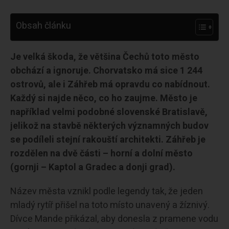
Obsah článku
Je velká škoda, že většina Čechů toto město
obchází a ignoruje. Chorvatsko má sice 1 244
ostrovů, ale i Záhřeb má opravdu co nabídnout.
Každý si najde něco, co ho zaujme. Město je
například velmi podobné slovenské Bratislavě,
jelikož na stavbě některých významných budov
se podíleli stejní rakouští architekti. Záhřeb je
rozdělen na dvě části – horní a dolní město
(gornji – Kaptol a Gradec a donji grad).
Název města vznikl podle legendy tak, že jeden
mladý rytíř přišel na toto místo unavený a žíznivý.
Dívce Mande přikázal, aby donesla z pramene vodu