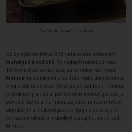
Zapékané štrukle v La Štruk
Co by byla návštěva Chorvatska bez ochutnání
mořských živočichů
. Ty nejlepší nabízí od roku
1945 maličká restaurace, bufet nebo fast food
Mimice
na Jurišićově ulici. Toto malé, skryté místo
mají v oblibě už přes 70 let nejen Záhřebci. Interiér
je jedinečný a nabízí pohled do minulosti, jelikož je
původní. Dejte si námahu, zajděte na toto místo a
objednejte si nejlepší pržene lignje s pomfrijem
(smažené olihně s hranolky) a zažijte „ribice kod
Mimice“.