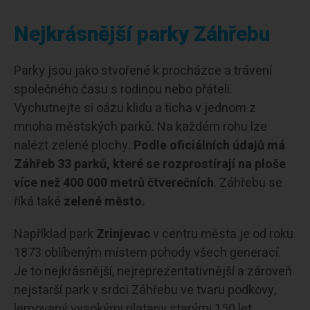
Nejkrásnější parky Záhřebu
Parky jsou jako stvořené k procházce a trávení
společného času s rodinou nebo přáteli.
Vychutnejte si oázu klidu a ticha v jednom z
mnoha městských parků. Na každém rohu lze
nalézt zelené plochy.
Podle oficiálních údajů má
Záhřeb 33 parků, které se rozprostírají na ploše
více než 400 000 metrů čtverečních
. Záhřebu se
říká také
zelené město.
Například park
Zrinjevac
v centru města je od roku
1873 oblíbeným místem pohody všech generací.
Je to nejkrásnější, nejreprezentativnější a zároveň
nejstarší park v srdci Záhřebu ve tvaru podkovy,
lemovaný vysokými platany starými 150 let,