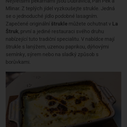
Největšími pekárnami jsou Dubravica, Pan Pek a
Mlinar. Z teplých jídel vyzkoušejte strukle. Jedná
se o jednoduché jídlo podobné lasagním.
Zapečené originální
štrukle
můžete ochutnat v
La
Štruk
, první a jediné restauraci svého druhu
nabízející tuto tradiční specialitu. V nabídce mají
štrukle s lanýžem, uzenou paprikou, dýňovými
semínky, sýrem nebo na sladký způsob s
borůvkami.