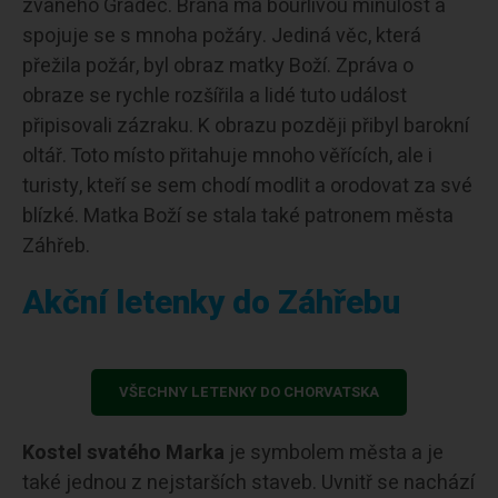
zvaného Gradec. Brána má bouřlivou minulost a
spojuje se s mnoha požáry. Jediná věc, která
přežila požár, byl obraz matky Boží. Zpráva o
obraze se rychle rozšířila a lidé tuto událost
připisovali zázraku. K obrazu později přibyl barokní
oltář. Toto místo přitahuje mnoho věřících, ale i
turisty, kteří se sem chodí modlit a orodovat za své
blízké. Matka Boží se stala také patronem města
Záhřeb.
Akční letenky do Záhřebu
VŠECHNY LETENKY DO CHORVATSKA
Kostel svatého Marka
je symbolem města a je
také jednou z nejstarších staveb. Uvnitř se nachází