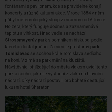
fontánami s pavilonem, kde se pravidelně konají
koncerty a různé kulturní akce. V roce 1884 v něm
přibyl meteorologický sloup z mramoru od Alfonze
Holzera, který funguje dodnes a zaznamenává
teplotu a vlhkost. Hned vedle se nachází
Strossmayerův park
s pomníkem biskupa, podle
kterého dostal jméno. Za nimi je prostorný
park
Tomislavac
se sochou krále Tomislava sedícího
na koni. V zimě se park mění na kluziště.
Návštěvníci přijíždějící do města vlakem uvidí tento
park a sochu, jakmile vystoupí z vlaku na hlavním
nádraží. Díky nádraží postavili pro bohaté cestující
luxusní hotel Sheraton.