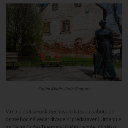
Socha Marije Jurić Zagorke
V minulosti se uskutečňovalo každou sobotu po
osmé hodině večer divadelní představení. Jmenuje
se Tajne Griča (Tajemství Griče), vypráví příběh o