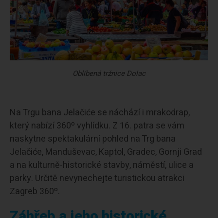
Oblíbená tržnice Dolac
Na Trgu bana Jelačiće se náchází i mrakodrap,
který nabízí 360º vyhlídku. Z 16. patra se vám
naskytne spektakulární pohled na Trg bana
Jelačiće, Manduševac, Kaptol, Gradec, Gornji Grad
a na kulturně-historické stavby, náměstí, ulice a
parky. Určitě nevynechejte turistickou atrakci
Zagreb 360º.
Záhřeb a jeho historické