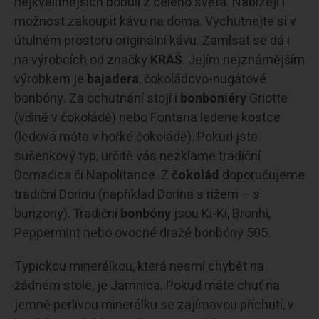
nejkvalitnějších bobulí z celého světa. Nabízejí i
možnost zakoupit kávu na doma. Vychutnejte si v
útulném prostoru originální kávu. Zamlsat se dá i
na výrobcích od značky
KRAŠ
. Jejím nejznámějším
výrobkem je
bajadera
, čokoládovo-nugátové
bonbóny. Za ochutnání stojí i
bonboniéry
Griotte
(višně v čokoládě) nebo Fontana ledene kostce
(ledová máta v hořké čokoládě). Pokud jste
sušenkový typ, určitě vás nezklame tradiční
Domaćica či Napolitance. Z
čokolád
doporučujeme
tradiční Dorinu (například Dorina s rižem – s
burizony). Tradiční
bonbóny
jsou Ki-Ki, Bronhi,
Peppermint nebo ovocné dražé bonbóny 505.
Typickou minerálkou, která nesmí chybět na
žádném stole, je Jamnica. Pokud máte chuť na
jemně perlivou minerálku se zajímavou příchutí, v