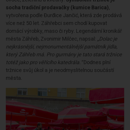
socha tradiční prodavačky (kumice Barica)
,
vytvořena podle Đurđice Jančić, která zde prodává
více než 50 let. Záhřebci sem chodí kupovat
domácí výrobky, maso či ryby. Legendární kronikář
města Záhřeb, Zvonimir Milčec, napsal:
„Dolac je
nejkrásnější, nejmonumentálnější památník jídla,
který Záhřeb má. Pro gurmány je tato stará tržnice
totéž jako pro věřícího katedrála.“
Dodnes plní
tržnice svůj úkol a je neodmyslitelnou součástí
města.