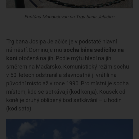
Fontána Manduševac na Trgu bana Jelačić
e
Trg bana Josipa Jelačiće je v podstatě hlavní
náměstí. Dominuje mu
socha bána sedícího na
koni
otočená na jih. Podle mýtu hledí na jih
směrem na Maďarsko. Komunistický režim sochu
v 50. letech odstranil a slavnostně ji vrátili na
původní místo až v roce 1990. Pro místní je socha
místem, kde se setkávají (kod konja). Kousek od
koně je druhý oblíbený bod setkávání – u hodin
(kod sata).