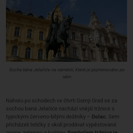
Socha bána Jelačiće na náměstí, které je pojmenováno po
něm
Nahoru po schodech ve čtvrti Gornji Grad se za
sochou bana Jelačiće nachází vnější tržnice s
typickými červeno-bílými deštníky –
Dolac.
Sem
přicházeli tetičky z okolí prodávat vypěstované
ovoce, zeleninu a květiny.
Symbolem tržnice je