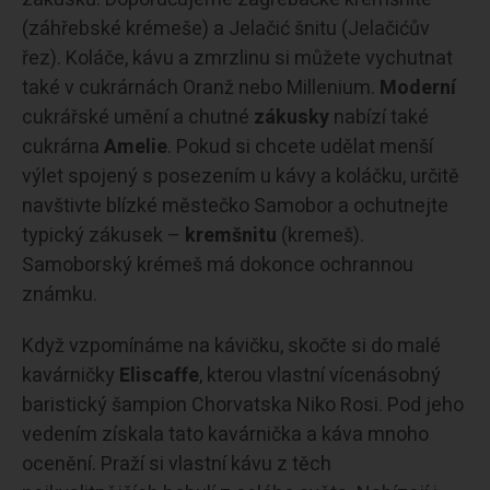
(záhřebské krémeše) a Jelačić šnitu (Jelačićův
řez). Koláče, kávu a zmrzlinu si můžete vychutnat
také v cukrárnách Oranž nebo Millenium.
Moderní
cukrářské umění a chutné
zákusky
nabízí také
cukrárna
Amelie
. Pokud si chcete udělat menší
výlet spojený s posezením u kávy a koláčku, určitě
navštivte blízké městečko Samobor a ochutnejte
typický zákusek –
kremšnitu
(kremeš).
Samoborský krémeš má dokonce ochrannou
známku.
Když vzpomínáme na kávičku, skočte si do malé
kavárničky
Eliscaffe
, kterou vlastní vícenásobný
baristický šampion Chorvatska Niko Rosi. Pod jeho
vedením získala tato kavárnička a káva mnoho
ocenění. Praží si vlastní kávu z těch