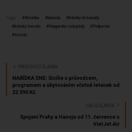
Tags:
Amerika
kanada
letenky do kanady
letenky toronto
Niagarské vodopády
Pelipecka
toronto
PŘEDCHOZÍ ČLÁNEK
NABÍDKA DNE: Sicílie s průvodcem,
programem a ubytováním včetně letenek od
22 590 Kč
DALŠÍ ČLÁNEK
Spojení Prahy a Hanoje od 11. července s
VietJet Air