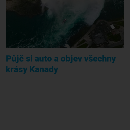
Půjč si auto a objev všechny
krásy Kanady