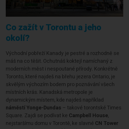
Co zažít v Torontu a jeho
okolí?
Východní pobřeží Kanady je pestré a rozhodně se
máš na co těšit. Ochutnáš koktejl namíchaný z
moderních měst i nespoutané přírody. Konkrétně
Toronto, které najdeš na břehu jezera Ontario, je
skvělým výchozím bodem pro poznávání všech
místních krás. Kanadská metropole je
dynamickým místem, kde najdeš například
náměstí Yonge-Dundas
– takové torontské Times
Square. Zajdi se podívat ke
Campbell House
,
nejstaršímu domu v Torontě, ke slavné
CN Tower