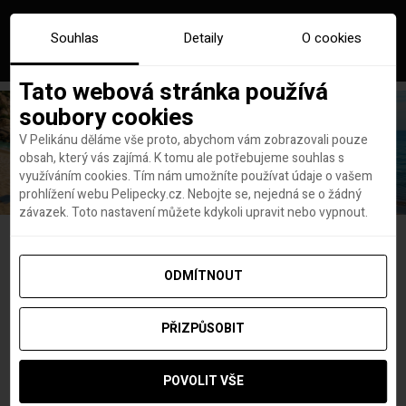
Souhlas
Detaily
O cookies
Tato webová stránka používá
soubory cookies
V Pelikánu děláme vše proto, abychom vám zobrazovali pouze
obsah, který vás zajímá. K tomu ale potřebujeme souhlas s
využíváním cookies. Tím nám umožníte používat údaje o vašem
prohlížení webu Pelipecky.cz. Nebojte se, nejedná se o žádný
závazek. Toto nastavení můžete kdykoli upravit nebo vypnout.
Niagarské vodopády
ODMÍTNOUT
na dosah! Přímý let z
PŘIZPŮSOBIT
Vídně do TORONTA za
POVOLIT VŠE