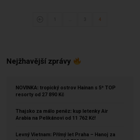
1
…
3
4
Nejžhavější zprávy
NOVINKA: tropický ostrov Hainan s 5* TOP
resorty od 27 890 Kč
Thajsko za málo peněz: kup letenky Air
Arabia na Pelikánovi od 11 762 Kč!
Levný Vietnam: Přímý let Praha – Hanoj za