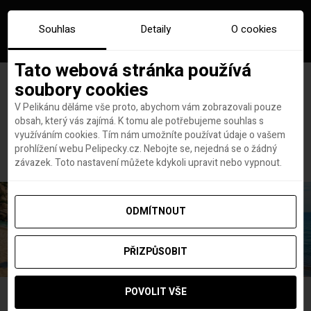
Souhlas
Detaily
O cookies
Tato webová stránka používá
soubory cookies
V Pelikánu děláme vše proto, abychom vám zobrazovali pouze
obsah, který vás zajímá. K tomu ale potřebujeme souhlas s
Hlavní stránka
letiště vídeň
využíváním cookies. Tím nám umožníte používat údaje o vašem
Štítek:
letiště vídeň
prohlížení webu Pelipecky.cz. Nebojte se, nejedná se o žádný
závazek. Toto nastavení můžete kdykoli upravit nebo vypnout.
ODMÍTNOUT
PŘIZPŮSOBIT
POVOLIT VŠE