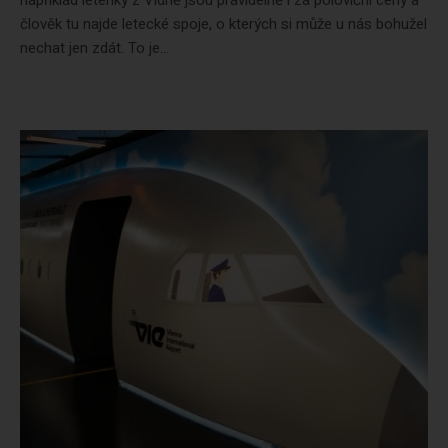
například letenky z Vídně jsou pravidelně i za poloviční ceny a
člověk tu najde letecké spoje, o kterých si může u nás bohužel
nechat jen zdát. To je...