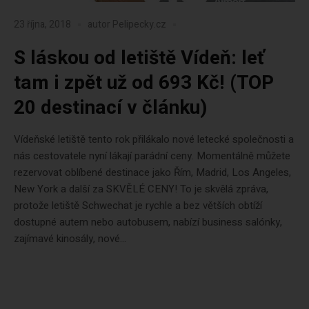
23 října, 2018
autor
Pelipecky.cz
S láskou od letiště Vídeň: leť
tam i zpět už od 693 Kč! (TOP
20 destinací v článku)
Vídeňské letiště tento rok přilákalo nové letecké společnosti a
nás cestovatele nyní lákají parádní ceny. Momentálně můžete
rezervovat oblíbené destinace jako Řím, Madrid, Los Angeles,
New York a další za SKVĚLÉ CENY! To je skvělá zpráva,
protože letiště Schwechat je rychle a bez větších obtíží
dostupné autem nebo autobusem, nabízí business salónky,
zajímavé kinosály, nové...