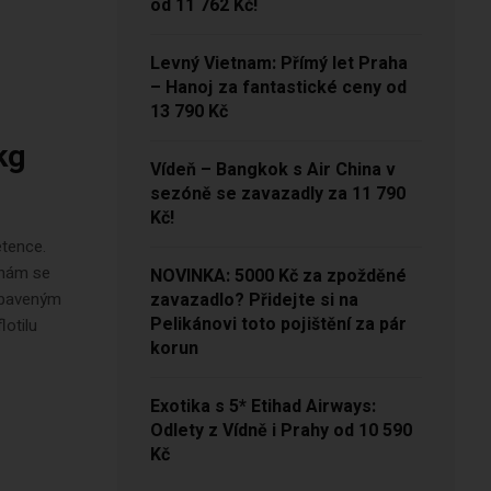
od 11 762 Kč!
Levný Vietnam: Přímý let Praha
– Hanoj za fantastické ceny od
13 790 Kč
kg
Vídeň – Bangkok s Air China v
sezóně se zavazadly za 11 790
Kč!
etence.
 nám se
NOVINKA: 5000 Kč za zpožděné
odbaveným
zavazadlo? Přidejte si na
Pelikánovi toto pojištění za pár
lotilu
korun
Exotika s 5* Etihad Airways:
Odlety z Vídně i Prahy od 10 590
Kč