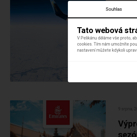
Extr
Souhlas
Srí 
Tato webová str
Inte
V Pelikánu děláme vše proto, a
cookies. Tím nám umožníte použ
Tento výp
nastavení můžete kdykoli uprav
s letecko
krok kupř
Budapešt
od 9 691 K
9 srpna, 
Výpr
sezó