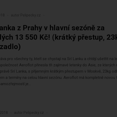
018
autor
Pelipecky.cz
Lanka z Prahy v hlavní sezóně za
lých 13 550 Kč! (krátký přestup, 23
zadlo)
áva pro všechny ty, kteří se chystají na Srí Lanku a chtějí ušetřit na l
polečnost Aeroflot přinesla tři zajímavé letenky do Asie, ze kterých
bí právě Srí Lanka, s příjemným krátkým přestupem v Moskvě, 23kg 
m a termíny na celou hlavní sezónu. Aeroflot má kompletně novou f
samozřejmostí je...
 2018
autor
Pelipecky.cz