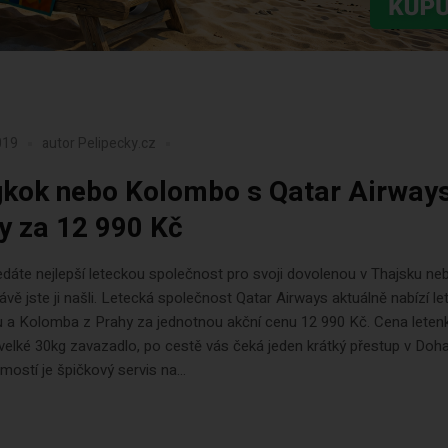
019
autor
Pelipecky.cz
kok nebo Kolombo s Qatar Airways
y za 12 990 Kč
dáte nejlepší leteckou společnost pro svoji dovolenou v Thajsku neb
ávě jste ji našli. Letecká společnost Qatar Airways aktuálně nabízí l
 a Kolomba z Prahy za jednotnou akční cenu 12 990 Kč. Cena leten
velké 30kg zavazadlo, po cestě vás čeká jeden krátký přestup v Doh
ostí je špičkový servis na...