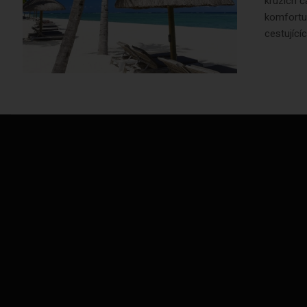
kruzích č
komfortu,
cestující