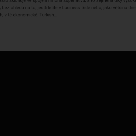
asto skloňuje ve spojení mnoha superlativů, a to zejména díky vyso
 bez ohledu na to, jestli letíte v business třídě nebo, jako většina dn
ch, v té ekonomické. Turkish...
.