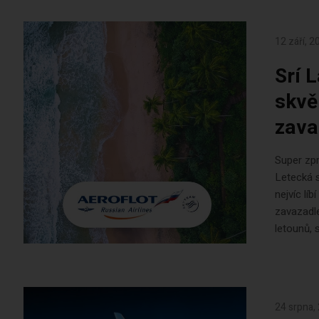
12 září, 2
Srí 
skvě
zava
Super zpr
Letecká s
nejvíc lí
zavazadle
letounů, 
24 srpna,