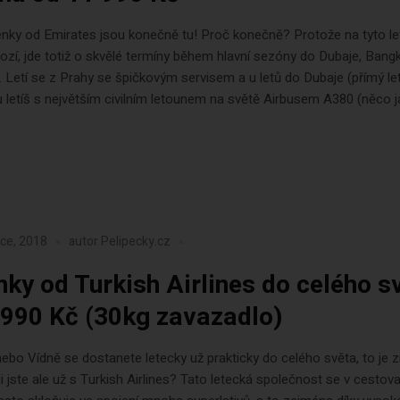
enky od Emirates jsou konečně tu! Proč konečně? Protože na tyto l
ozí, jde totiž o skvělé termíny během hlavní sezóny do Dubaje, Bang
. Letí se z Prahy se špičkovým servisem a u letů do Dubaje (přímý let
letíš s největším civilním letounem na světě Airbusem A380 (něco ja
ce, 2018
autor
Pelipecky.cz
nky od Turkish Airlines do celého s
 990 Kč (30kg zavazadlo)
ebo Vídně se dostanete letecky už prakticky do celého světa, to je
li jste ale už s Turkish Airlines? Tato letecká společnost se v cestov