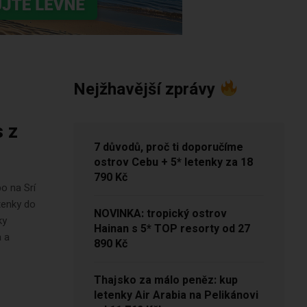
Nejžhavější zprávy
 z
7 důvodů, proč ti doporučíme
ostrov Cebu + 5* letenky za 18
790 Kč
o na Srí
etenky do
NOVINKA: tropický ostrov
ky
Hainan s 5* TOP resorty od 27
a a
890 Kč
Thajsko za málo peněz: kup
letenky Air Arabia na Pelikánovi