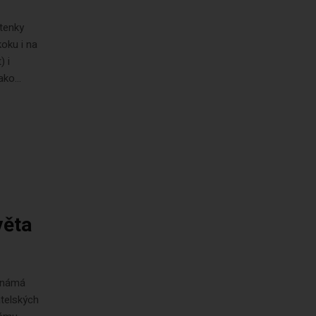
etenky
koku i na
) i
ko...
věta
 známá
atelských