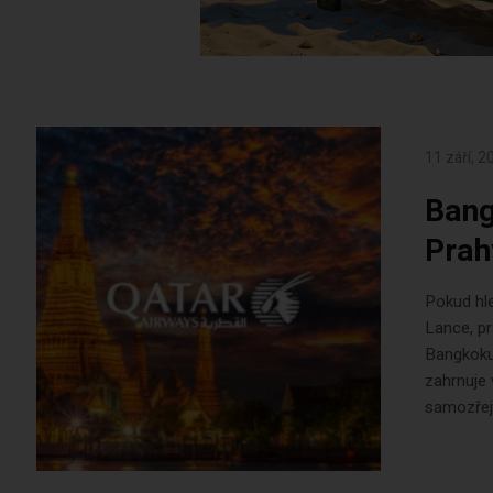
11 září, 2
Bang
Prah
Pokud hle
Lance, pr
Bangkoku
zahrnuje 
samozřejm