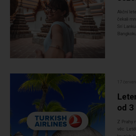
Akční let
čekali mn
Srí Lanku
Bangkoku 
17 červen
Lete
od 3
Z Prahy n
věc. Letě