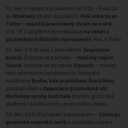
den: Program s průvodcem od 9:00 – Exkurze
do
Mtskhety
(druhý Jeruzalém).
Pěší exkurze po
Tbilisi – největší pravoslavný chrám na světě.
Cca 19:15 půjdeme do restaurace
na večeři s
gruzínským folklórním vystoupením
. Noc v Tbilisi.
den: V 9:30 sraz s průvodcem.
Degustace
brandy.
Exkurze do Kachetie –
vinařský region
Gruzie
. Vydáme se do města
Signachi
– známé
také jako město zamilovaných. Následně
navštívíme
Bodbe, kde je pohřbena Svatá Nino,
pozdější oběd a
degustace gruzínských vín.
Workshop výroby čurčchela
(tradiční gruzínská
sladkost) ukázka výroby gruzínského chleba
den: Od 9:30 program s průvodcem –
Cesta po
gruzínské vojenské cestě
a zastávka u jezera