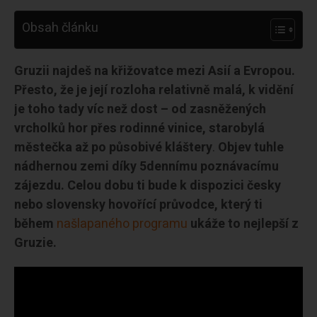
Obsah článku
Gruzii najdeš na křižovatce mezi Asií a Evropou.
Přesto, že je její rozloha relativně malá, k vidění
je toho tady víc než dost – od zasněžených
vrcholků hor přes rodinné vinice, starobylá
městečka až po působivé kláštery
.
Objev tuhle
nádhernou zemi díky 5dennímu poznávacímu
zájezdu. Celou dobu ti bude k dispozici česky
nebo slovensky hovořící průvodce, který ti
během
našlapaného programu
ukáže to nejlepší z
Gruzie.