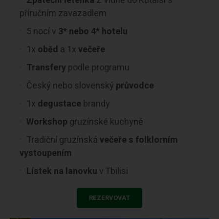
Zpáteční letenka
z Vídně do Kutaisi
s
příručním zavazadlem
5 nocí v
3* nebo 4* hotelu
1x
oběd
a 1x
večeře
Transfery
podle programu
Český nebo slovenský
průvodce
1x
degustace
brandy
Workshop
gruzínské kuchyně
Tradiční gruzínská
večeře s folklorním
vystoupením
Lístek na lanovku
v Tbilisi
REZERVOVAT