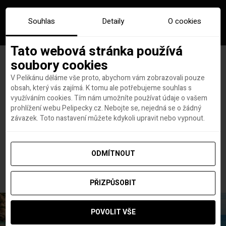
Souhlas
Detaily
O cookies
Tato webová stránka používá
soubory cookies
V Pelikánu děláme vše proto, abychom vám zobrazovali pouze
obsah, který vás zajímá. K tomu ale potřebujeme souhlas s
Hlavní stránka
Dovolené
využíváním cookies. Tím nám umožníte používat údaje o vašem
POBYT DNE: To nejlepší z Gruzie během poznávačky s
prohlížení webu Pelipecky.cz. Nebojte se, nejedná se o žádný
průvodcem za 23 590 Kč
závazek. Toto nastavení můžete kdykoli upravit nebo vypnout.
POBYT DNE: To nejlepší z
Gruzie během poznávačky s
ODMÍTNOUT
průvodcem za 23 590 Kč
PŘIZPŮSOBIT
POVOLIT VŠE