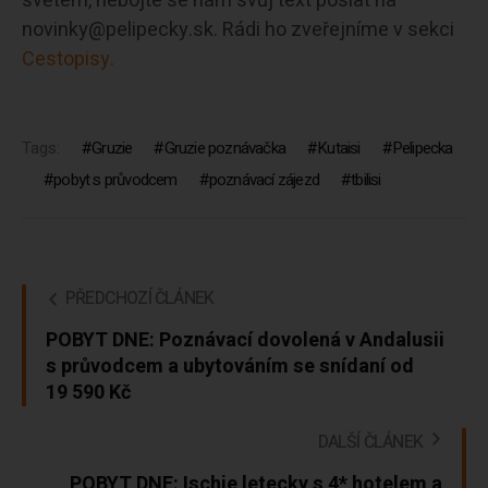
světem, nebojte se nám svůj text poslat na
novinky@pelipecky.sk. Rádi ho zveřejníme v sekci
Cestopisy.
Tags:
Gruzie
Gruzie poznávačka
Kutaisi
Pelipecka
pobyt s průvodcem
poznávací zájezd
tbilisi
PŘEDCHOZÍ ČLÁNEK
POBYT DNE: Poznávací dovolená v Andalusii
s průvodcem a ubytováním se snídaní od
19 590 Kč
DALŠÍ ČLÁNEK
POBYT DNE: Ischie letecky s 4* hotelem a