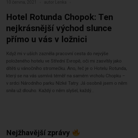
10 června, 2021
autor
Lenka
Hotel Rotunda Chopok: Ten
nejkrásnější východ slunce
přímo u vás v ložnici
Když mi v uších zazněla pracovní cesta do nejvýše
položeného hotelu ve Střední Evropě, oči mi zasvítily jako
dítěti u vánočního stromečku. Ano, řeč je o Hotelu Rotunda,
který se na vás usmívá téměř na samém vrcholu Chopku –
v srdci Národního parku Nízké Tatry. Já osobně jsem o něm
snila už dlouho. Každý o něm slyšel, každý...
Nejžhavější zprávy