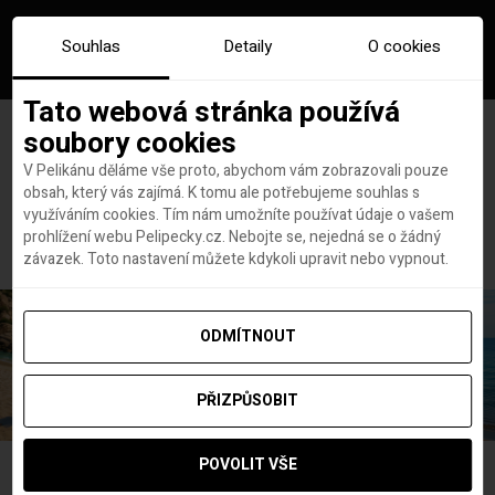
Souhlas
Detaily
O cookies
Tato webová stránka používá
soubory cookies
V Pelikánu děláme vše proto, abychom vám zobrazovali pouze
obsah, který vás zajímá. K tomu ale potřebujeme souhlas s
Hlavní stránka
tmrhotels
využíváním cookies. Tím nám umožníte používat údaje o vašem
Štítek:
tmrhotels
prohlížení webu Pelipecky.cz. Nebojte se, nejedná se o žádný
závazek. Toto nastavení můžete kdykoli upravit nebo vypnout.
ODMÍTNOUT
PŘIZPŮSOBIT
POVOLIT VŠE