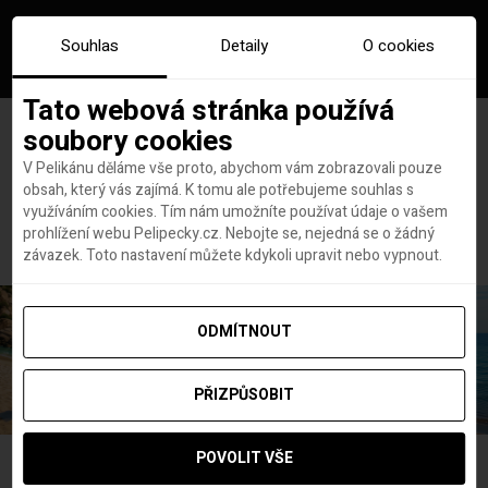
Souhlas
Detaily
O cookies
Tato webová stránka používá
soubory cookies
V Pelikánu děláme vše proto, abychom vám zobrazovali pouze
obsah, který vás zajímá. K tomu ale potřebujeme souhlas s
Hlavní stránka
tipy na seriály
využíváním cookies. Tím nám umožníte používat údaje o vašem
Štítek:
tipy na seriály
prohlížení webu Pelipecky.cz. Nebojte se, nejedná se o žádný
závazek. Toto nastavení můžete kdykoli upravit nebo vypnout.
ODMÍTNOUT
PŘIZPŮSOBIT
POVOLIT VŠE