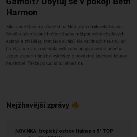
Gambit? Ubytuj se v pokoji Beth
Harmon
Mini-série Queen ‚s Gambit na Netflix na chvíli ovládla svět.
Seriál o talentované hráčce šachu měl pár velmi chytlavých
epizod a zhlédli jej statisíce diváků. Na vavřínech neusnul ani
hotel, v němž se odehrála velká část inspirativního příběhu.
Jeden z apartmánů byl vylepšen o pověstné šachové figurky
na stropě. Takže pokud si tu lehneš na...
Nejžhavější zprávy
NOVINKA: tropický ostrov Hainan s 5* TOP