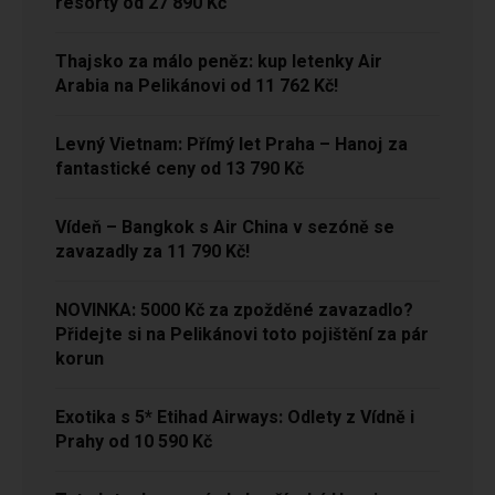
resorty od 27 890 Kč
Thajsko za málo peněz: kup letenky Air
Arabia na Pelikánovi od 11 762 Kč!
Levný Vietnam: Přímý let Praha – Hanoj za
fantastické ceny od 13 790 Kč
Vídeň – Bangkok s Air China v sezóně se
zavazadly za 11 790 Kč!
NOVINKA: 5000 Kč za zpožděné zavazadlo?
Přidejte si na Pelikánovi toto pojištění za pár
korun
Exotika s 5* Etihad Airways: Odlety z Vídně i
Prahy od 10 590 Kč