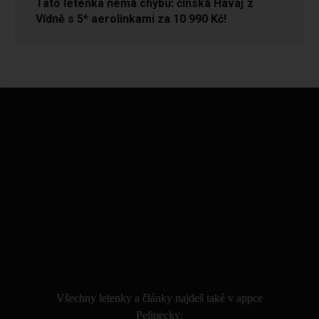
Tato letenka nemá chybu: čínská Havaj z
Vídně s 5* aerolinkami za 10 990 Kč!
.
Všechny letenky a články najdeš také v appce
Pelipecky: