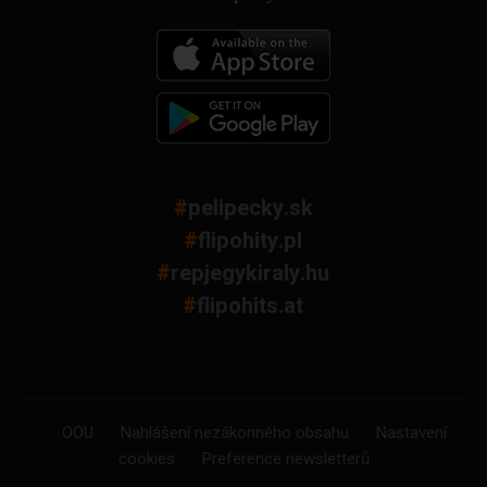
#
pelipecky.sk
#
flipohity.pl
#
repjegykiraly.hu
#
flipohits.at
OOU
Nahlášení nezákonného obsahu
Nastavení
cookies
Preference newsletterů