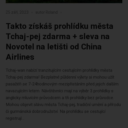
25 září, 2023
autor
Roland
Takto získáš prohlídku města
Tchaj-pej zdarma + sleva na
Novotel na letišti od China
Airlines
Tchaj-wan nabízí tranzitujícím cestujícím prohlídky města
Tchaj-pej zdarma! Bezplatné půldenní výlety si mohou užít
pasažéři se 7-24hodinovým mezipřistáním před jejich dalším
navazujícím letem. Návštěvníci mají na výběr 3 prohlídky s
anglicky mluvícím průvodcem a tři prohlídky bez průvodce.
Mohou objevit slávu města Tchaj-pej, tradiční umění a přírodu
či gurmánská dobrodružství. Na prohlídku se cestující
registrují...