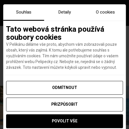
Souhlas
Detaily
O cookies
Tato webová stránka používá
soubory cookies
V Pelikánu děláme vše proto, abychom vám zobrazovali pouze
obsah, který vás zajímá. K tomu ale potřebujeme souhlas s
Hlavní stránka
Tchaj-pej prohlídka zdarma
využíváním cookies. Tím nám umožníte používat údaje o vašem
Štítek:
Tchaj-pej prohlídka
prohlížení webu Pelipecky.cz. Nebojte se, nejedná se o žádný
závazek. Toto nastavení můžete kdykoli upravit nebo vypnout.
zdarma
ODMÍTNOUT
PŘIZPŮSOBIT
POVOLIT VŠE