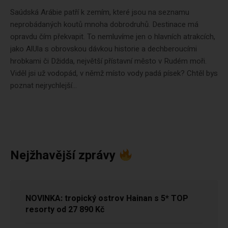
Saúdská Arábie patří k zemím, které jsou na seznamu
neprobádaných koutů mnoha dobrodruhů. Destinace má
opravdu čím překvapit. To nemluvíme jen o hlavních atrakcích,
jako AlUla s obrovskou dávkou historie a dechberoucími
hrobkami či Džidda, největší přístavní město v Rudém moři.
Viděl jsi už vodopád, v němž místo vody padá písek? Chtěl bys
poznat nejrychlejší...
Nejžhavější zprávy
NOVINKA: tropický ostrov Hainan s 5* TOP
resorty od 27 890 Kč