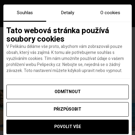
Souhlas
Detaily
O cookies
Tato webová stránka používá
soubory cookies
V Pelikánu děláme vše proto, abychom vám zobrazovali pouze
obsah, který vás zajímá. K tomu ale potřebujeme souhlas s
Hlavní stránka
Saúdská Arábie aktivity
využíváním cookies. Tím nám umožníte používat údaje o vašem
Štítek:
Saúdská Arábie
prohlížení webu Pelipecky.cz. Nebojte se, nejedná se o žádný
závazek. Toto nastavení můžete kdykoli upravit nebo vypnout.
aktivity
ODMÍTNOUT
PŘIZPŮSOBIT
POVOLIT VŠE