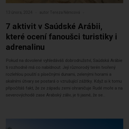
13 února, 2024
autor
Tereza Němcová
7 aktivit v Saúdské Arábii,
které ocení fanoušci turistiky i
adrenalinu
Pokud na dovolené vyhledáváš dobrodružství, Saúdská Arábie
ti rozhodně má co nabídnout. Její různorodý terén tvořený
rozlehlou pouští s písečnými dunami, zelenými horami a
skalními útvary se postará o vzrušující zážitky. Když si k tomu
připočítáš fakt, že ze západu zemi ohraničuje Rudé moře a na
severovýchodě zase Arabský záliv, je ti jasné, že se...