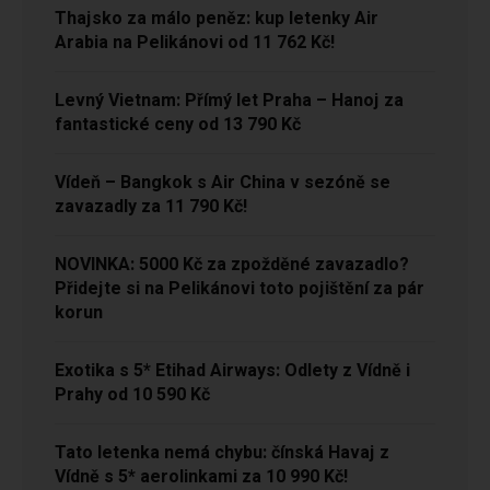
Thajsko za málo peněz: kup letenky Air
Arabia na Pelikánovi od 11 762 Kč!
Levný Vietnam: Přímý let Praha – Hanoj za
fantastické ceny od 13 790 Kč
Vídeň – Bangkok s Air China v sezóně se
zavazadly za 11 790 Kč!
NOVINKA: 5000 Kč za zpožděné zavazadlo?
Přidejte si na Pelikánovi toto pojištění za pár
korun
Exotika s 5* Etihad Airways: Odlety z Vídně i
Prahy od 10 590 Kč
Tato letenka nemá chybu: čínská Havaj z
Vídně s 5* aerolinkami za 10 990 Kč!