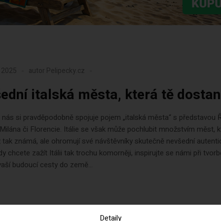
 2025
autor
Pelipecky.cz
ední italská města, která tě dostan
 nás si pravděpodobně spojuje pojem „italská města“ s představou 
Milána či Florencie. Itálie se však může pochlubit množstvím měst, k
 tak známá, ale ohromují své návštěvníky skutečně nevšední autentic
y chcete zažít Itálii tak trochu komorněji, inspirujte se námi při tvorb
 vaší budoucí cesty do země...
Detaily