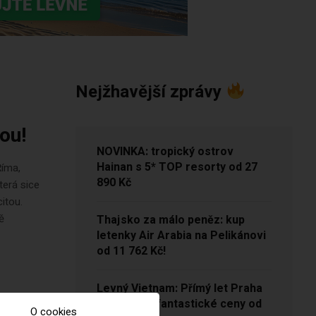
Nejžhavější zprávy
ou!
NOVINKA: tropický ostrov
Hainan s 5* TOP resorty od 27
Říma,
890 Kč
terá sice
itou.
ě
Thajsko za málo peněz: kup
letenky Air Arabia na Pelikánovi
od 11 762 Kč!
Levný Vietnam: Přímý let Praha
– Hanoj za fantastické ceny od
O cookies