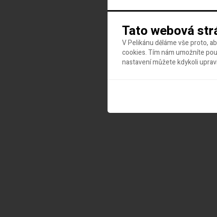
Tato webová str
V Pelikánu děláme vše proto, a
cookies. Tím nám umožníte použ
nastavení můžete kdykoli uprav