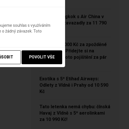
13 790 Kč
Vídeň – Bangkok s Air China v
sezóně se zavazadly za 11 790
ebujeme souhlas s využíváním
Kč!
e o žádný závazek. Toto
NOVINKA: 5000 Kč za zpožděné
zavazadlo? Přidejte si na
Pelikánovi toto pojištění za pár
ŮSOBIT
POVOLIT VŠE
korun
Exotika s 5* Etihad Airways:
Odlety z Vídně i Prahy od 10 590
Kč
Tato letenka nemá chybu: čínská
Havaj z Vídně s 5* aerolinkami
za 10 990 Kč!