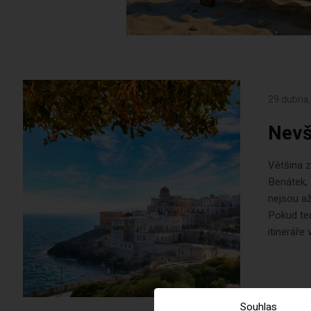
29 dubna,
Nevš
Většina z
Benátek, 
nejsou až
Pokud ted
itineráře
Souhlas