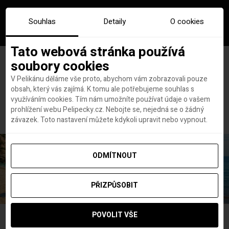
Souhlas
Detaily
O cookies
Tato webová stránka používá
soubory cookies
V Pelikánu děláme vše proto, abychom vám zobrazovali pouze
obsah, který vás zajímá. K tomu ale potřebujeme souhlas s
Hlavní stránka
portál workaway
využíváním cookies. Tím nám umožníte používat údaje o vašem
Štítek:
portál workaway
prohlížení webu Pelipecky.cz. Nebojte se, nejedná se o žádný
závazek. Toto nastavení můžete kdykoli upravit nebo vypnout.
ODMÍTNOUT
PŘIZPŮSOBIT
POVOLIT VŠE