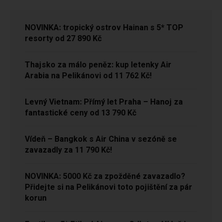
NOVINKA: tropický ostrov Hainan s 5* TOP
resorty od 27 890 Kč
Thajsko za málo peněz: kup letenky Air
Arabia na Pelikánovi od 11 762 Kč!
Levný Vietnam: Přímý let Praha – Hanoj za
fantastické ceny od 13 790 Kč
Vídeň – Bangkok s Air China v sezóně se
zavazadly za 11 790 Kč!
NOVINKA: 5000 Kč za zpožděné zavazadlo?
Přidejte si na Pelikánovi toto pojištění za pár
korun