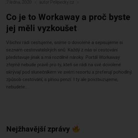
7 ledna, 2020
autor
Pelipecky.cz
Co je to Workaway a proč byste
jej měli vyzkoušet
Všichni rádi cestujeme, sníme o dovolené a sepisujeme si
seznam cestovatelských snů. Každý z nás si cestování
představuje jinak a má rozdílné nároky. Portál Workaway
zřejmě nebude právě pro ty, kteří se rádi na své dovolené
skrývají pod slunečníkem ve svém resortu a preferují pohodlný
způsob cestování, s plnou penzí. I ty ale povzbuzujeme,
nebudete...
Nejžhavější zprávy