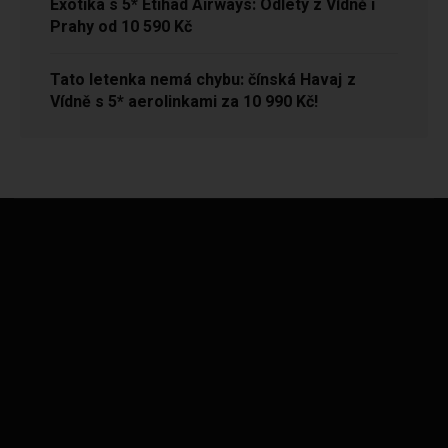
Exotika s 5* Etihad Airways: Odlety z Vídně i
Prahy od 10 590 Kč
Tato letenka nemá chybu: čínská Havaj z
Vídně s 5* aerolinkami za 10 990 Kč!