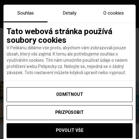
Souhlas
Detaily
O cookies
Tato webová stránka používá
soubory cookies
V Pelikánu děláme vše proto, abychom vám zobrazovali pouze
obsah, který vás zajímá. K tomu ale potřebujeme souhlas s
Hlavní stránka
Panenské ostrovy
využíváním cookies. Tím nám umožníte používat údaje o vašem
Štítek:
Panenské ostrovy
prohlížení webu Pelipecky.cz. Nebojte se, nejedná se o žádný
závazek. Toto nastavení můžete kdykoli upravit nebo vypnout.
ODMÍTNOUT
PŘIZPŮSOBIT
POVOLIT VŠE