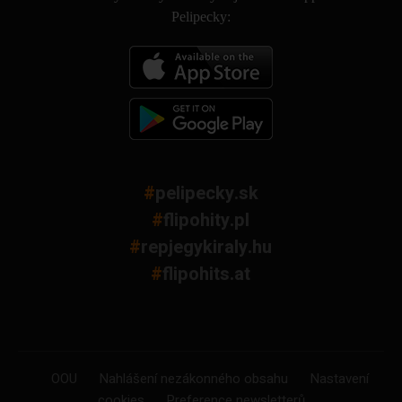
Pelipecky:
#
pelipecky.sk
#
flipohity.pl
#
repjegykiraly.hu
#
flipohits.at
OOU
Nahlášení nezákonného obsahu
Nastavení
cookies
Preference newsletterů