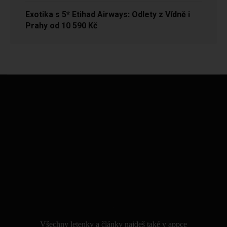
Exotika s 5* Etihad Airways: Odlety z Vídně i
Prahy od 10 590 Kč
.
Všechny letenky a články najdeš také v appce