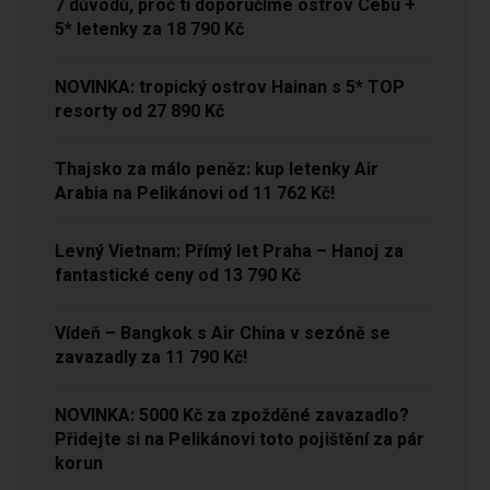
7 důvodů, proč ti doporučíme ostrov Cebu +
5* letenky za 18 790 Kč
NOVINKA: tropický ostrov Hainan s 5* TOP
resorty od 27 890 Kč
Thajsko za málo peněz: kup letenky Air
Arabia na Pelikánovi od 11 762 Kč!
Levný Vietnam: Přímý let Praha – Hanoj za
fantastické ceny od 13 790 Kč
Vídeň – Bangkok s Air China v sezóně se
zavazadly za 11 790 Kč!
NOVINKA: 5000 Kč za zpožděné zavazadlo?
Přidejte si na Pelikánovi toto pojištění za pár
korun