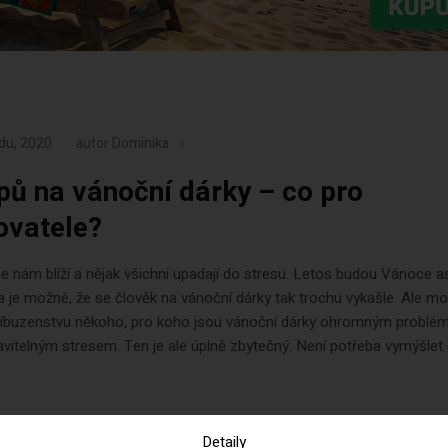
adu, 2020
autor
Dominika
ipů na vánoční dárky – co pro
ovatele?
 nám blíží a nějak všichni upadají do stresu. Letos budou Vánoce a
 a je možné, že se člověk na vánoční dárky tak trochu vykašle. Ale mo
říbuzenstvu někoho, pro koho jsou vánoční dárky ohromným problé
vitelným stresem. Ten je ale úplně zbytečný. Není potřeba vymýšlet 
Detaily