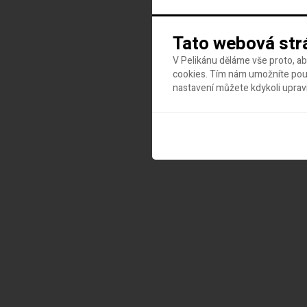
Tato webová str
V Pelikánu děláme vše proto, a
cookies. Tím nám umožníte použ
nastavení můžete kdykoli uprav