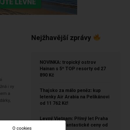
Nejžhavější zprávy
NOVINKA: tropický ostrov
Hainan s 5* TOP resorty od 27
890 Kč
si
žná i vy
Thajsko za málo peněz: kup
mem a
letenky Air Arabia na Pelikánovi
dárky,
od 11 762 Kč!
Levný Vietnam: Přímý let Praha
– Hanoj za fantastické ceny od
O cookies