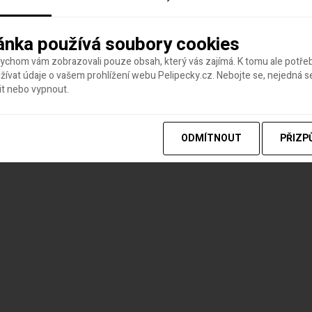
ánka používá soubory cookies
bychom vám zobrazovali pouze obsah, který vás zajímá. K tomu ale potř
ívat údaje o vašem prohlížení webu Pelipecky.cz. Nebojte se, nejedná s
it nebo vypnout.
ODMÍTNOUT
PŘIZP