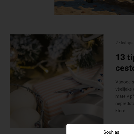
27 listop
13 t
cest
Vánoce se
všelijaké
máte v p
nepředsta
které...
Souhlas