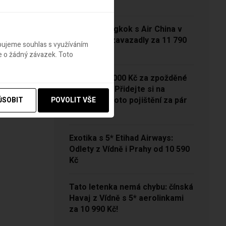
13 790 Kč
Vídeň – Bangkok s Air China v
sezóně se zavazadly za 11 790
ebujeme souhlas s využíváním
Kč!
e o žádný závazek. Toto
NOVINKA: 5000 Kč za zpožděné
zavazadlo? Přidejte si na
Pelikánovi toto pojištění za pár
ŮSOBIT
POVOLIT VŠE
korun
Exotika s 5* Etihad Airways:
Odlety z Vídně i Prahy od 10 590
Kč
Tato letenka nemá chybu: čínská
Havaj z Vídně s 5* aerolinkami
za 10 990 Kč!