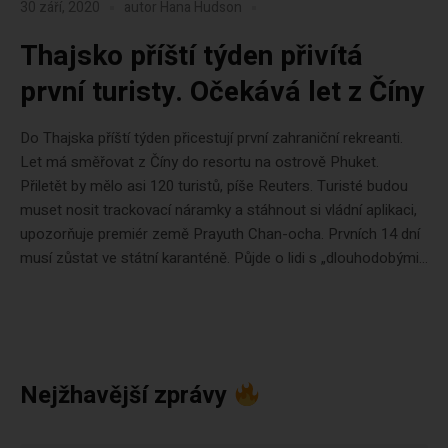
30 září, 2020
autor
Hana Hudson
Thajsko příští týden přivítá
první turisty. Očekává let z Číny
Do Thajska příští týden přicestují první zahraniční rekreanti.
Let má směřovat z Číny do resortu na ostrově Phuket.
Přiletět by mělo asi 120 turistů, píše Reuters. Turisté budou
muset nosit trackovací náramky a stáhnout si vládní aplikaci,
upozorňuje premiér země Prayuth Chan-ocha. Prvních 14 dní
musí zůstat ve státní karanténě. Půjde o lidi s „dlouhodobými...
Nejžhavější zprávy