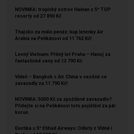
NOVINKA: tropický ostrov Hainan s 5* TOP
resorty od 27 890 Kč
Thajsko za málo peněz: kup letenky Air
Arabia na Pelikánovi od 11 762 Kč!
Levný Vietnam: Přímý let Praha – Hanoj za
fantastické ceny od 13 790 Kč
Vídeň – Bangkok s Air China v sezóně se
zavazadly za 11 790 Kč!
NOVINKA: 5000 Kč za zpožděné zavazadlo?
Přidejte si na Pelikánovi toto pojištění za pár
korun
Exotika s 5* Etihad Airways: Odlety z Vídně i