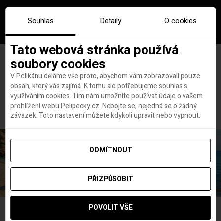
Souhlas
Detaily
O cookies
Tato webová stránka používá
soubory cookies
V Pelikánu děláme vše proto, abychom vám zobrazovali pouze
obsah, který vás zajímá. K tomu ale potřebujeme souhlas s
Hlavní stránka
gran canaria cestopis
využíváním cookies. Tím nám umožníte používat údaje o vašem
Štítek:
gran canaria cestopis
prohlížení webu Pelipecky.cz. Nebojte se, nejedná se o žádný
závazek. Toto nastavení můžete kdykoli upravit nebo vypnout.
ODMÍTNOUT
PŘIZPŮSOBIT
POVOLIT VŠE