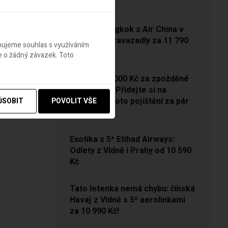
13 790 Kč
Vídeň – Bangkok s Air China v
sezóně se zavazadly za 11 790
ebujeme souhlas s využíváním
Kč!
e o žádný závazek. Toto
NOVINKA: 5000 Kč za zpožděné
zavazadlo? Přidejte si na
Pelikánovi toto pojištění za pár
ŮSOBIT
POVOLIT VŠE
korun
Exotika s 5* Etihad Airways:
Odlety z Vídně i Prahy od 10 590
Kč
Tato letenka nemá chybu: čínská
Havaj z Vídně s 5* aerolinkami
za 10 990 Kč!