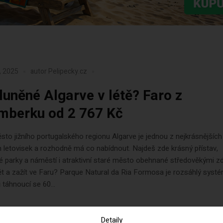
, 2025
autor
Pelipecky.cz
luněné Algarve v létě? Faro z
mberku od 2 767 Kč
sto jižního portugalského regionu Algarve je jednou z nejkrásnějšíc
 letovisek a rozhodně má co nabídnout. Najdeš zde krásný přístav,
 parky a náměstí i atraktivní staré město obehnané středověkými z
dět a zažít ve Faru? Parque Natural da Ria Formosa je rozsáhlý syst
 táhnoucí se 60...
Detaily