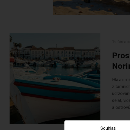
16 června
Pros
Nori
Hlavní mě
z tamních
udržované
dělat, vi
a ostrovů
Souhlas