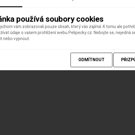
ánka používá soubory cookies
bychom vám zobrazovali pouze obsah, který vás zajímá. K tomu ale potř
ívat údaje o vašem prohlížení webu Pelipecky.cz. Nebojte se, nejedná s
it nebo vypnout.
ODMÍTNOUT
PŘIZP