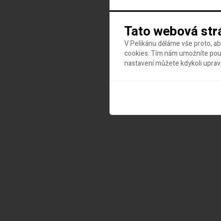
Tato webová str
V Pelikánu děláme vše proto, a
cookies. Tím nám umožníte použ
nastavení můžete kdykoli uprav