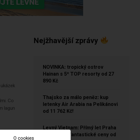
Nejžhavější zprávy
NOVINKA: tropický ostrov
Hainan s 5* TOP resorty od 27
890 Kč
h ukázek
Thajsko za málo peněz: kup
dmi. Co
letenky Air Arabia na Pelikánovi
ém lagun
od 11 762 Kč!
Levný Vietnam: Přímý let Praha
– Hanoj za fantastické ceny od
O cookies