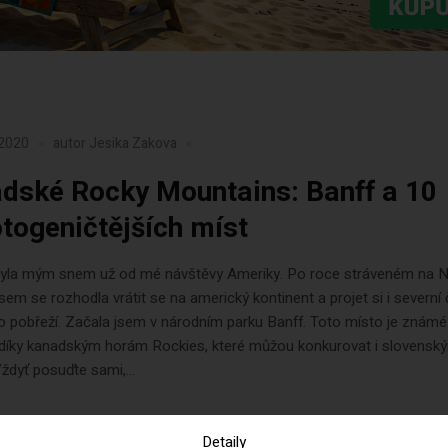
 2020
autor
Jesika Zakova
dské Rocky Mountains: Banff a 10
otogeničtějších míst
yla mým snem už od mé návštěvy Ameriky. Po roce stráveném na
sem se rozhodla vrátit se na americký kontinent a projet si i severní
 pobřeží. Začala jsem v národním parku Banff. Toto místo je známé
díky kanadským horám Rockies, které můžou konkurovat i slovensk
ždyť posuďte sami,...
Detaily