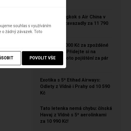
13 790 Kč
Vídeň – Bangkok s Air China v
sezóně se zavazadly za 11 790
ebujeme souhlas s využíváním
Kč!
e o žádný závazek. Toto
NOVINKA: 5000 Kč za zpožděné
zavazadlo? Přidejte si na
Pelikánovi toto pojištění za pár
ŮSOBIT
POVOLIT VŠE
korun
Exotika s 5* Etihad Airways:
Odlety z Vídně i Prahy od 10 590
Kč
Tato letenka nemá chybu: čínská
Havaj z Vídně s 5* aerolinkami
za 10 990 Kč!