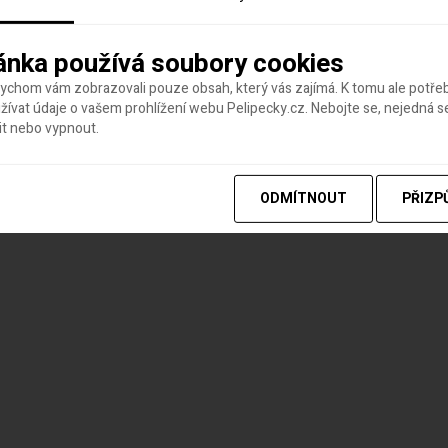
ánka používá soubory cookies
bychom vám zobrazovali pouze obsah, který vás zajímá. K tomu ale potř
ívat údaje o vašem prohlížení webu Pelipecky.cz. Nebojte se, nejedná s
it nebo vypnout.
ODMÍTNOUT
PŘIZP