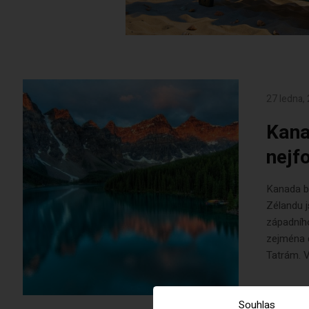
27 ledna,
Kana
nejf
Kanada b
Zélandu j
západního
zejména 
Tatrám. V
Souhlas