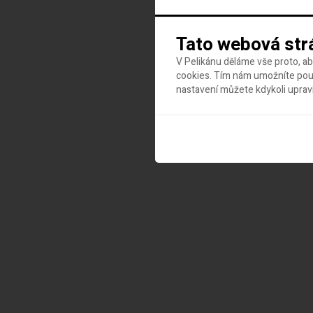
Tato webová str
V Pelikánu děláme vše proto, a
cookies. Tím nám umožníte použ
nastavení můžete kdykoli uprav