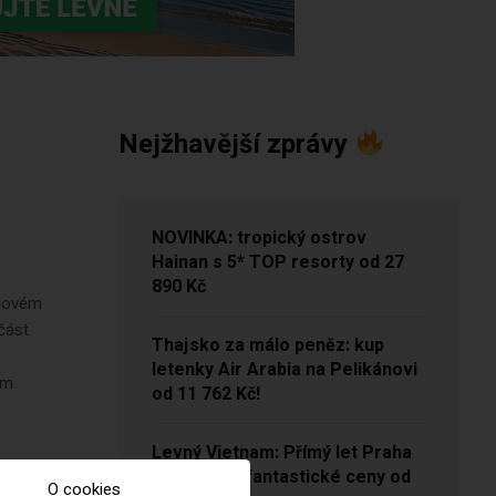
Nejžhavější zprávy
NOVINKA: tropický ostrov
Hainan s 5* TOP resorty od 27
890 Kč
 Novém
 část
Thajsko za málo peněz: kup
letenky Air Arabia na Pelikánovi
ým
od 11 762 Kč!
Levný Vietnam: Přímý let Praha
– Hanoj za fantastické ceny od
O cookies