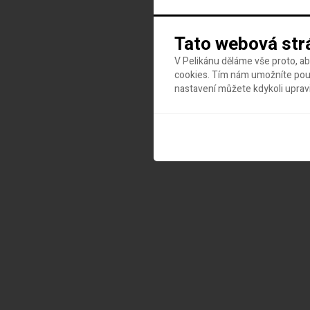
Tato webová str
V Pelikánu děláme vše proto, a
cookies. Tím nám umožníte použ
nastavení můžete kdykoli uprav