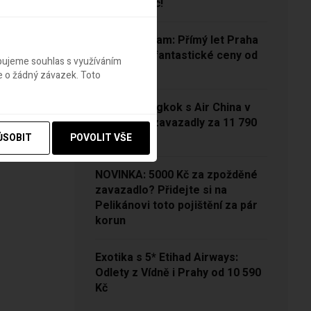
od 11 762 Kč!
Levný Vietnam: Přímý let Praha
– Hanoj za fantastické ceny od
ebujeme souhlas s využíváním
13 790 Kč
e o žádný závazek. Toto
Vídeň – Bangkok s Air China v
sezóně se zavazadly za 11 790
Kč!
ŮSOBIT
POVOLIT VŠE
NOVINKA: 5000 Kč za zpožděné
zavazadlo? Přidejte si na
Pelikánovi toto pojištění za pár
korun
Exotika s 5* Etihad Airways:
Odlety z Vídně i Prahy od 10 590
Kč