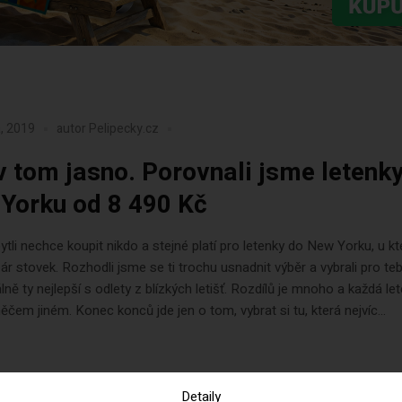
, 2019
autor
Pelipecky.cz
v tom jasno. Porovnali jsme letenk
Yorku od 8 490 Kč
pytli nechce koupit nikdo a stejné platí pro letenky do New Yorku, u k
pár stovek. Rozhodli jsme se ti trochu usnadnit výběr a vybrali pro te
ě ty nejlepší s odlety z blízkých letišť. Rozdílů je mnoho a každá le
něčem jiném. Konec konců jde jen o tom, vybrat si tu, která nejvíc...
Detaily