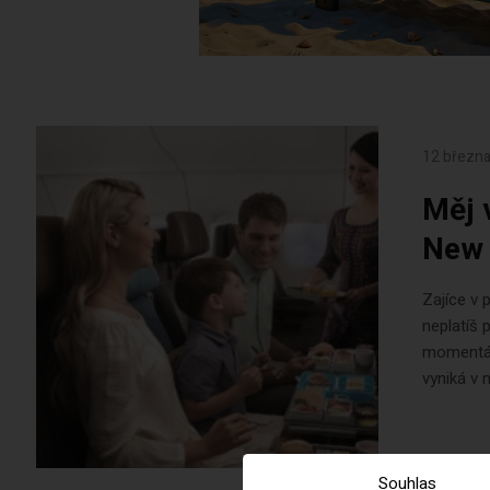
12 března
Měj 
New 
Zajíce v 
neplatíš 
momentáln
vyniká v 
Souhlas