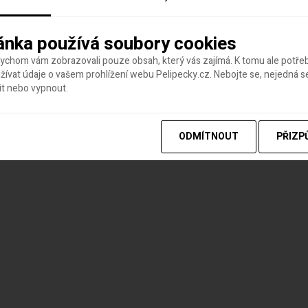
ánka používá soubory cookies
bychom vám zobrazovali pouze obsah, který vás zajímá. K tomu ale potř
ívat údaje o vašem prohlížení webu Pelipecky.cz. Nebojte se, nejedná s
it nebo vypnout.
ODMÍTNOUT
PŘIZP