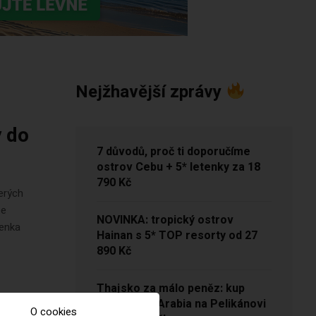
Nejžhavější zprávy
y do
7 důvodů, proč ti doporučíme
ostrov Cebu + 5* letenky za 18
790 Kč
terých
be
NOVINKA: tropický ostrov
tenka
Hainan s 5* TOP resorty od 27
890 Kč
Thajsko za málo peněz: kup
letenky Air Arabia na Pelikánovi
O cookies