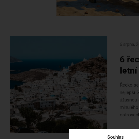
6 srpna, 
6 ře
letn
Řecko se 
nejlepší.
úžasnou 
minulého
ostrovech
Souhlas