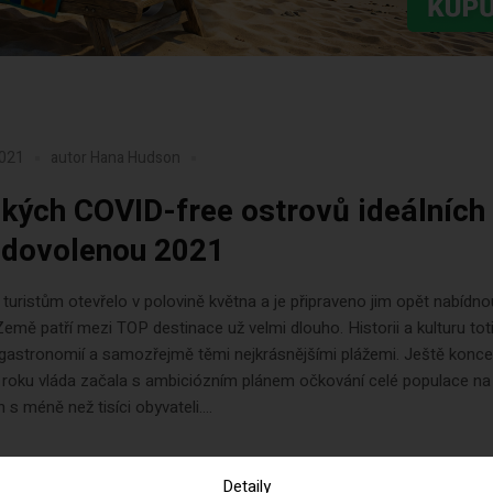
2021
autor
Hana Hudson
ckých COVID-free ostrovů ideálních
í dovolenou 2021
turistům otevřelo v polovině května a je připraveno jim opět nabídno
 Země patří mezi TOP destinace už velmi dlouho. Historii a kulturu tot
gastronomií a samozřejmě těmi nejkrásnějšími plážemi. Ještě konc
 roku vláda začala s ambiciózním plánem očkování celé populace na
 s méně než tisíci obyvateli....
Detaily