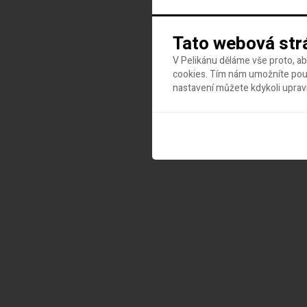
Tato webová str
V Pelikánu děláme vše proto, a
cookies. Tím nám umožníte použ
nastavení můžete kdykoli uprav