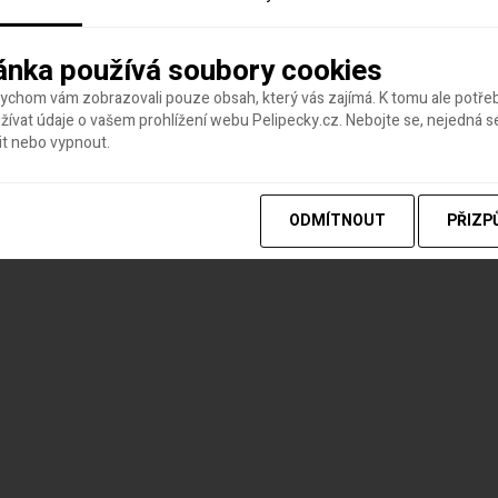
ánka používá soubory cookies
bychom vám zobrazovali pouze obsah, který vás zajímá. K tomu ale potř
ívat údaje o vašem prohlížení webu Pelipecky.cz. Nebojte se, nejedná s
it nebo vypnout.
ODMÍTNOUT
PŘIZP