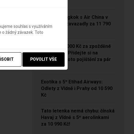
13 790 Kč
Vídeň – Bangkok s Air China v
sezóně se zavazadly za 11 790
ebujeme souhlas s využíváním
Kč!
e o žádný závazek. Toto
NOVINKA: 5000 Kč za zpožděné
zavazadlo? Přidejte si na
Pelikánovi toto pojištění za pár
ŮSOBIT
POVOLIT VŠE
korun
Exotika s 5* Etihad Airways:
Odlety z Vídně i Prahy od 10 590
Kč
Tato letenka nemá chybu: čínská
Havaj z Vídně s 5* aerolinkami
za 10 990 Kč!