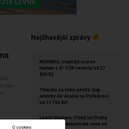
Nejžhavější zprávy
 na
NOVINKA: tropický ostrov
Hainan s 5* TOP resorty od 27
890 Kč
ut to
iž mísí s
Thajsko za málo peněz: kup
em
letenky Air Arabia na Pelikánovi
od 11 762 Kč!
Levný Vietnam: Přímý let Praha
– Hanoj za fantastické ceny od
O cookies