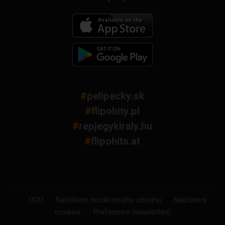
#
pelipecky.sk
#
flipohity.pl
#
repjegykiraly.hu
#
flipohits.at
OOU
Nahlášení nezákonného obsahu
Nastavení
cookies
Preference newsletterů