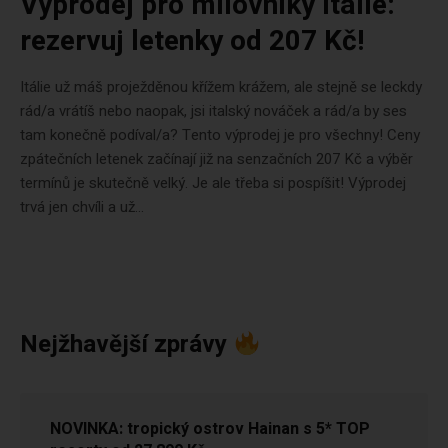
Výprodej pro milovníky Itálie:
rezervuj letenky od 207 Kč!
Itálie už máš proježděnou křížem krážem, ale stejně se leckdy
rád/a vrátíš nebo naopak, jsi italský nováček a rád/a by ses
tam konečně podíval/a? Tento výprodej je pro všechny! Ceny
zpátečních letenek začínají již na senzačních 207 Kč a výběr
termínů je skutečně velký. Je ale třeba si pospíšit! Výprodej
trvá jen chvíli a už...
Nejžhavější zprávy
NOVINKA: tropický ostrov Hainan s 5* TOP