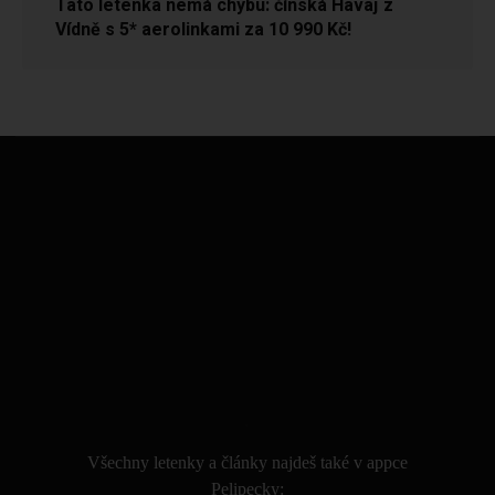
Tato letenka nemá chybu: čínská Havaj z
Vídně s 5* aerolinkami za 10 990 Kč!
.
Všechny letenky a články najdeš také v appce
Pelipecky: