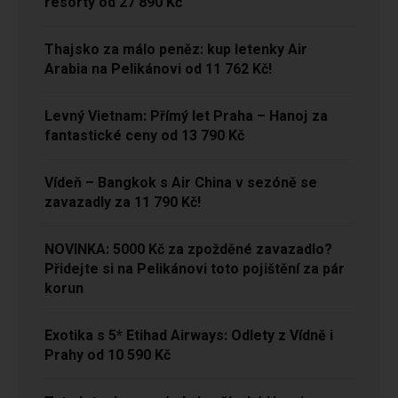
resorty od 27 890 Kč
Thajsko za málo peněz: kup letenky Air
Arabia na Pelikánovi od 11 762 Kč!
Levný Vietnam: Přímý let Praha – Hanoj za
fantastické ceny od 13 790 Kč
Vídeň – Bangkok s Air China v sezóně se
zavazadly za 11 790 Kč!
NOVINKA: 5000 Kč za zpožděné zavazadlo?
Přidejte si na Pelikánovi toto pojištění za pár
korun
Exotika s 5* Etihad Airways: Odlety z Vídně i
Prahy od 10 590 Kč