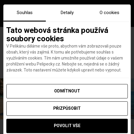
Souhlas
Detaily
O cookies
Tato webová stránka používá
soubory cookies
V Pelikánu děláme vše proto, abychom vám zobrazovali pouze
obsah, který vás zajímá. K tomu ale potřebujeme souhlas s
Hlavní stránka
balkán
využíváním cookies. Tím nám umožníte používat údaje o vašem
Štítek:
balkán
prohlížení webu Pelipecky.cz. Nebojte se, nejedná se o žádný
závazek. Toto nastavení můžete kdykoli upravit nebo vypnout.
ODMÍTNOUT
PŘIZPŮSOBIT
POVOLIT VŠE