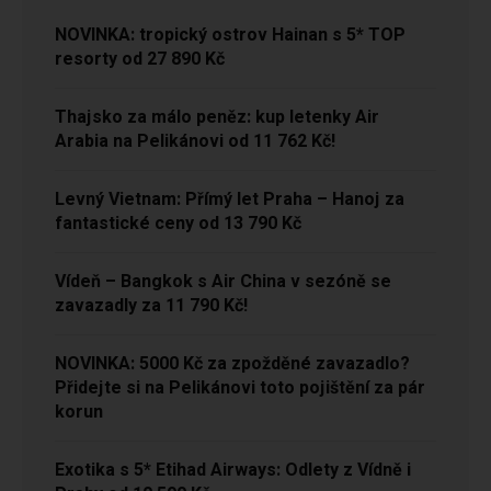
NOVINKA: tropický ostrov Hainan s 5* TOP
resorty od 27 890 Kč
Thajsko za málo peněz: kup letenky Air
Arabia na Pelikánovi od 11 762 Kč!
Levný Vietnam: Přímý let Praha – Hanoj za
fantastické ceny od 13 790 Kč
Vídeň – Bangkok s Air China v sezóně se
zavazadly za 11 790 Kč!
NOVINKA: 5000 Kč za zpožděné zavazadlo?
Přidejte si na Pelikánovi toto pojištění za pár
korun
Exotika s 5* Etihad Airways: Odlety z Vídně i