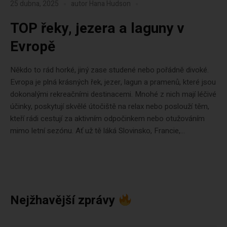
25 dubna, 2025
autor
Hana Hudson
TOP řeky, jezera a laguny v
Evropě
Někdo to rád horké, jiný zase studené nebo pořádně divoké.
Evropa je plná krásných řek, jezer, lagun a pramenů, které jsou
dokonalými rekreačními destinacemi. Mnohé z nich mají léčivé
účinky, poskytují skvělé útočiště na relax nebo poslouží těm,
kteří rádi cestují za aktivním odpočinkem nebo otužováním
mimo letní sezónu. Ať už tě láká Slovinsko, Francie,...
Nejžhavější zprávy