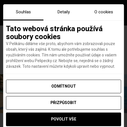
Souhlas
Detaily
O cookies
Tato webová stránka používá
soubory cookies
V Pelikánu děláme vše proto, abychom vám zobrazovali pouze
obsah, který vás zajímá. K tomu ale potřebujeme souhlas s
Hlavní stránka
new-york-bridge
využíváním cookies. Tím nám umožníte používat údaje o vašem
new-york-bridge
prohlížení webu Pelipecky.cz. Nebojte se, nejedná se o žádný
závazek. Toto nastavení můžete kdykoli upravit nebo vypnout.
ODMÍTNOUT
PŘIZPŮSOBIT
POVOLIT VŠE