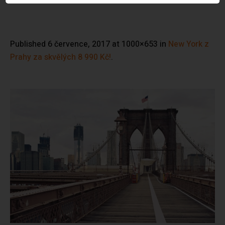
Published
6 července, 2017
at 1000×653 in
New York z
Prahy za skvělých 8 990 Kč!
.