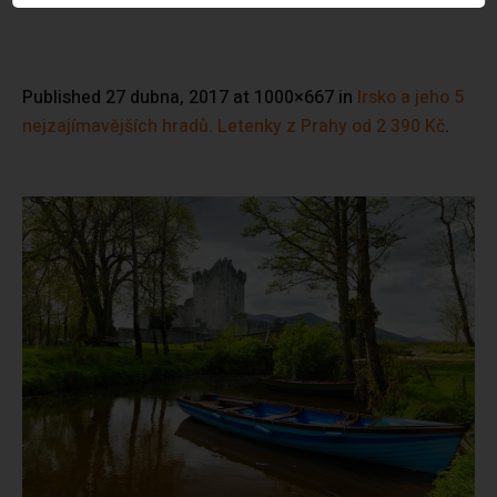
Published
27 dubna, 2017
at 1000×667 in
Irsko a jeho 5
nejzajímavějších hradů. Letenky z Prahy od 2 390 Kč
.