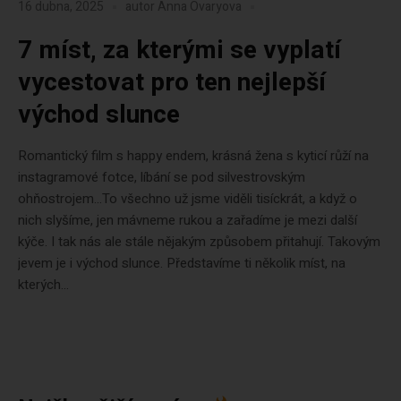
16 dubna, 2025
autor
Anna Ovaryova
7 míst, za kterými se vyplatí
vycestovat pro ten nejlepší
východ slunce
Romantický film s happy endem, krásná žena s kyticí růží na
instagramové fotce, líbání se pod silvestrovským
ohňostrojem…To všechno už jsme viděli tisíckrát, a když o
nich slyšíme, jen mávneme rukou a zařadíme je mezi další
kýče. I tak nás ale stále nějakým způsobem přitahují. Takovým
jevem je i východ slunce. Představíme ti několik míst, na
kterých...