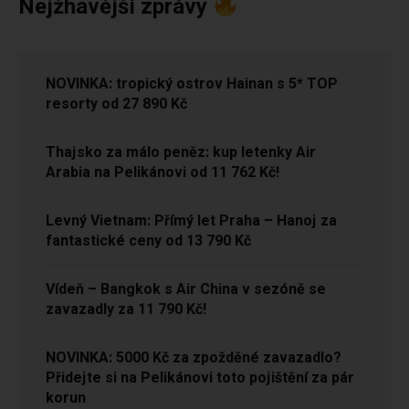
Nejžhavější zprávy
NOVINKA: tropický ostrov Hainan s 5* TOP
resorty od 27 890 Kč
Thajsko za málo peněz: kup letenky Air
Arabia na Pelikánovi od 11 762 Kč!
Levný Vietnam: Přímý let Praha – Hanoj za
fantastické ceny od 13 790 Kč
Vídeň – Bangkok s Air China v sezóně se
zavazadly za 11 790 Kč!
NOVINKA: 5000 Kč za zpožděné zavazadlo?
Přidejte si na Pelikánovi toto pojištění za pár
korun