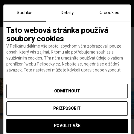
Souhlas
Detaily
O cookies
Tato webová stránka používá
soubory cookies
V Pelikánu děláme vše proto, abychom vám zobrazovali pouze
obsah, který vás zajímá. K tomu ale potřebujeme souhlas s
Hlavní stránka
západ slunce
využíváním cookies. Tím nám umožníte používat údaje o vašem
Štítek:
západ slunce
prohlížení webu Pelipecky.cz. Nebojte se, nejedná se o žádný
závazek. Toto nastavení můžete kdykoli upravit nebo vypnout.
ODMÍTNOUT
PŘIZPŮSOBIT
POVOLIT VŠE