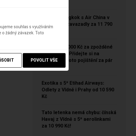
13 790 Kč
Vídeň – Bangkok s Air China v
sezóně se zavazadly za 11 790
ebujeme souhlas s využíváním
Kč!
e o žádný závazek. Toto
NOVINKA: 5000 Kč za zpožděné
zavazadlo? Přidejte si na
Pelikánovi toto pojištění za pár
ŮSOBIT
POVOLIT VŠE
korun
Exotika s 5* Etihad Airways:
Odlety z Vídně i Prahy od 10 590
Kč
Tato letenka nemá chybu: čínská
Havaj z Vídně s 5* aerolinkami
za 10 990 Kč!