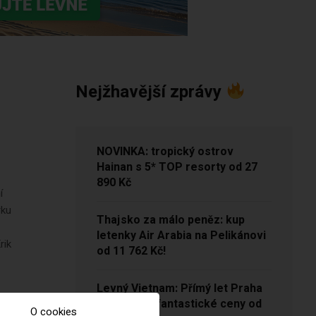
Nejžhavější zprávy
NOVINKA: tropický ostrov
Hainan s 5* TOP resorty od 27
890 Kč
í
rku
Thajsko za málo peněz: kup
letenky Air Arabia na Pelikánovi
rik
od 11 762 Kč!
Levný Vietnam: Přímý let Praha
– Hanoj za fantastické ceny od
O cookies