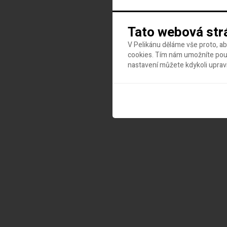
Tato webová str
V Pelikánu děláme vše proto, a
cookies. Tím nám umožníte použ
nastavení můžete kdykoli uprav