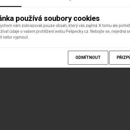
ánka používá soubory cookies
bychom vám zobrazovali pouze obsah, který vás zajímá. K tomu ale potř
ívat údaje o vašem prohlížení webu Pelipecky.cz. Nebojte se, nejedná s
it nebo vypnout.
ODMÍTNOUT
PŘIZP