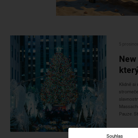
5 prosinc
New 
kter
Klidně si
stromeče
slavnostn
Massachus
Pauze. St
Souhlas