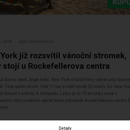
e, 2024
autor
Hana Hudson
York již rozsvítil vánoční stromek,
ý stojí u Rockefellerova centra
 už doma zapni Jingle bells. New York si totiž letos vybral svůj vánočn
k. Tedy spíše strom. Váží 11 tun a měří téměř 23 metrů. Do New Yo
ě dorazil v sobotu 9. listopadu. Letos je to 70 let starý smrk z
etts, který tradičně vybral hlavní zahradník Rockefellerova centra E
rom...
Detaily