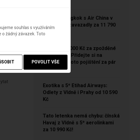
13 790 Kč
Vídeň – Bangkok s Air China v
sezóně se zavazadly za 11 790
ebujeme souhlas s využíváním
Kč!
e o žádný závazek. Toto
NOVINKA: 5000 Kč za zpožděné
zavazadlo? Přidejte si na
je
Pelikánovi toto pojištění za pár
ŮSOBIT
POVOLIT VŠE
dění
korun
hytat
Exotika s 5* Etihad Airways:
Odlety z Vídně i Prahy od 10 590
Kč
Tato letenka nemá chybu: čínská
Havaj z Vídně s 5* aerolinkami
za 10 990 Kč!