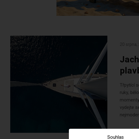
20 srpna,
Jach
plav
Třpytící 
ruky, běl
momenty 
vydejte s
nejmodern
Souhlas