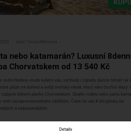
 2020
autor
Tereza Němcová
ta nebo katamarán? Luxusní 8denn
ba Chorvatskem od 13 540 Kč
se vodní hladina všude kolem vás, východy i západy slunce téměř na
ostné pláže na dohled a svěží mořský vánek, který vám čechrá vlasy. 
zažijete během plavby Chorvatskem. Sbalte rodinu nebo partu kama
e vstíc nezapomenutelným zážitkům. Čeká na vás 8 dní plavby na
ějších a nejluxusnějších...
Detaily