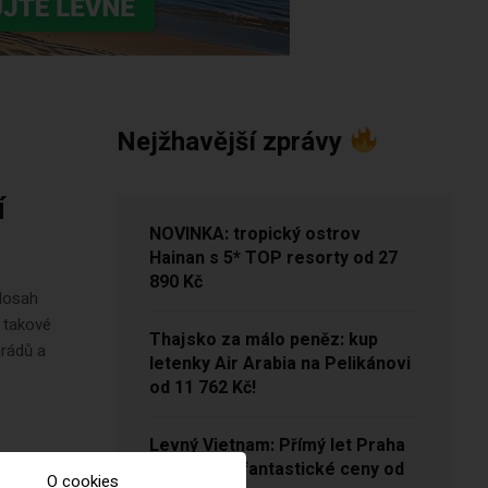
Nejžhavější zprávy
í
NOVINKA: tropický ostrov
Hainan s 5* TOP resorty od 27
890 Kč
 dosah
I takové
Thajsko za málo peněz: kup
rádů a
letenky Air Arabia na Pelikánovi
od 11 762 Kč!
Levný Vietnam: Přímý let Praha
– Hanoj za fantastické ceny od
O cookies