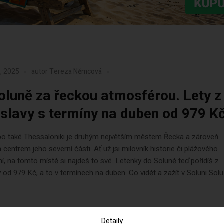
, 2025
autor
Tereza Němcová
oluně za řeckou atmosférou. Lety z
islavy s termíny na duben od 979 K
bo také Thessaloniki je druhým největším městem Řecka a zároveň
m centrem jeho severní části. Ať už jsi milovník historie či plážového
í, na tomto místě si najdeš to své. Letenky do Soluně teď pořídíš z
y od 979 Kč, a to v termínech na duben. Co vidět a zažít v Soluni Sol
Detaily