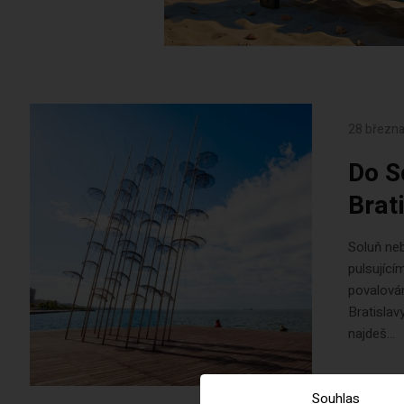
28 března
Do S
Brat
Soluň ne
pulsující
povalován
Bratislav
najdeš...
Souhlas