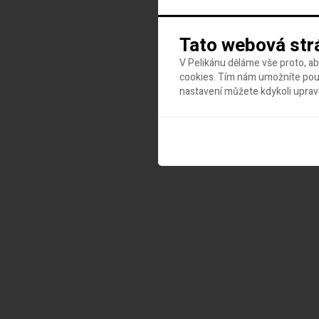
Tato webová str
V Pelikánu děláme vše proto, a
cookies. Tím nám umožníte použ
nastavení můžete kdykoli uprav