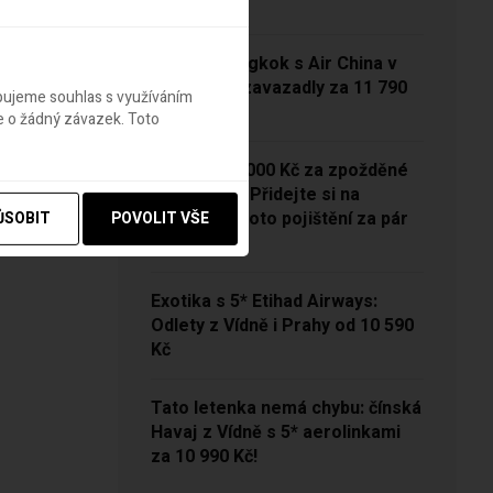
13 790 Kč
Vídeň – Bangkok s Air China v
sezóně se zavazadly za 11 790
ebujeme souhlas s využíváním
Kč!
e o žádný závazek. Toto
NOVINKA: 5000 Kč za zpožděné
zavazadlo? Přidejte si na
Pelikánovi toto pojištění za pár
ŮSOBIT
POVOLIT VŠE
korun
Exotika s 5* Etihad Airways:
Odlety z Vídně i Prahy od 10 590
Kč
Tato letenka nemá chybu: čínská
Havaj z Vídně s 5* aerolinkami
za 10 990 Kč!