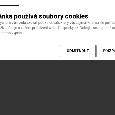
ánka používá soubory cookies
bychom vám zobrazovali pouze obsah, který vás zajímá. K tomu ale potř
ívat údaje o vašem prohlížení webu Pelipecky.cz. Nebojte se, nejedná s
it nebo vypnout.
ODMÍTNOUT
PŘIZP