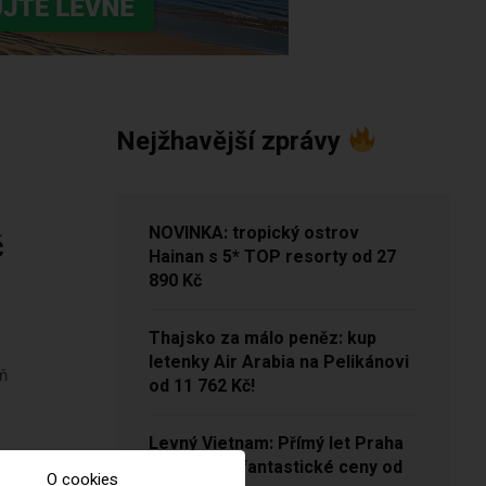
Nejžhavější zprávy
NOVINKA: tropický ostrov
č
Hainan s 5* TOP resorty od 27
890 Kč
Thajsko za málo peněz: kup
letenky Air Arabia na Pelikánovi
uň
od 11 762 Kč!
Levný Vietnam: Přímý let Praha
– Hanoj za fantastické ceny od
O cookies